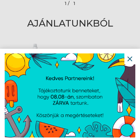
1 /
1
AJÁNLATUNKBÓL
Apple Lightning - 3.5mm
jack adapter