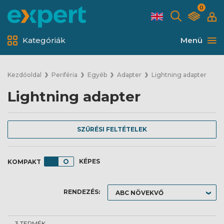
0
Kategóriák
Menü
Kezdőoldal
Periféria
Egyéb
Adapter
Lightning adapter
Lightning adapter
SZŰRÉSI FELTÉTELEK
KÉPES
RENDEZÉS:
3 TERMÉK