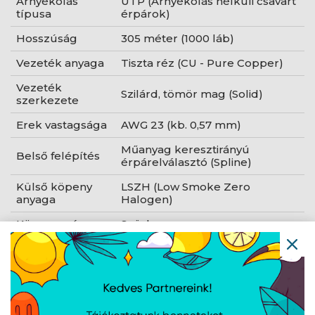
Árnyékolás
UTP (Árnyékolás nélküli csavart
típusa
érpárok)
Hosszúság
305 méter (1000 láb)
Vezeték anyaga
Tiszta réz (CU - Pure Copper)
Vezeték
Szilárd, tömör mag (Solid)
szerkezete
Erek vastagsága
AWG 23 (kb. 0,57 mm)
Műanyag keresztirányú
Belső felépítés
érpárelválasztó (Spline)
Külső köpeny
LSZH (Low Smoke Zero
anyaga
Halogen)
Köpeny színe
Szürke
Maximális
250 MHz
frekvencia
Tűzvédelmi
Eca vagy jobb (gyártói
osztály (CPR)
specifikáció szerint)