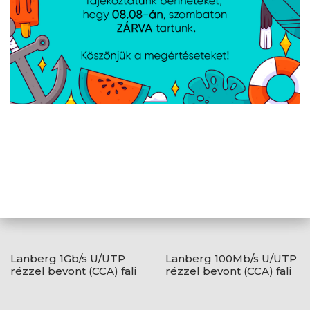
AJÁNLATUNKBÓL
Lanberg 1Gb/s U/UTP
Lanberg 100Mb/s U/UTP
rézzel bevont (CCA) fali
rézzel bevont (CCA) fali
kábel 305m, AWG23,
kábel 305m, AWG24,
250Mhz, Fca, szürke
PVC, 100Mhz, Fca, kék