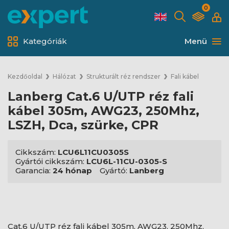
0
Kategóriák
Menü
Kezdőoldal
Hálózat
Strukturált réz rendszer
Fali kábel
Lanberg Cat.6 U/UTP réz fali
kábel 305m, AWG23, 250Mhz,
LSZH, Dca, szürke, CPR
Cikkszám:
LCU6L11CU0305S
Gyártói cikkszám:
LCU6L-11CU-0305-S
Garancia:
24 hónap
Gyártó:
Lanberg
Cat.6 U/UTP réz fali kábel 305m, AWG23, 250Mhz,