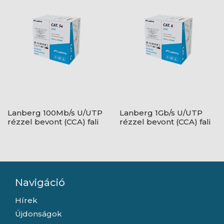
Lanberg 100Mb/s U/UTP
Lanberg 1Gb/s U/UTP
rézzel bevont (CCA) fali
rézzel bevont (CCA) fali
kábel 305m, AWG24,
kábel 305m, AWG23,
PVC, 100Mhz, Fca,
250Mhz, Fca, szürke
szürke
Navigáció
Hírek
Újdonságok