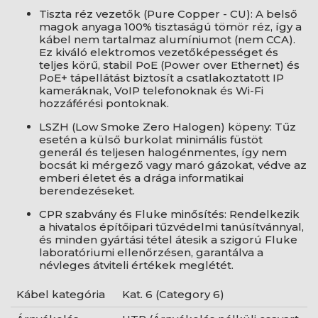
Tiszta réz vezetők (Pure Copper - CU): A belső
magok anyaga 100% tisztaságú tömör réz, így a
kábel nem tartalmaz alumíniumot (nem CCA).
Ez kiváló elektromos vezetőképességet és
teljes körű, stabil PoE (Power over Ethernet) és
PoE+ tápellátást biztosít a csatlakoztatott IP
kameráknak, VoIP telefonoknak és Wi-Fi
hozzáférési pontoknak.
LSZH (Low Smoke Zero Halogen) köpeny: Tűz
esetén a külső burkolat minimális füstöt
generál és teljesen halogénmentes, így nem
bocsát ki mérgező vagy maró gázokat, védve az
emberi életet és a drága informatikai
berendezéseket.
CPR szabvány és Fluke minősítés: Rendelkezik
a hivatalos építőipari tűzvédelmi tanúsítvánnyal,
és minden gyártási tétel átesik a szigorú Fluke
laboratóriumi ellenőrzésen, garantálva a
névleges átviteli értékek meglétét.
Kábel kategória
Kat. 6 (Category 6)