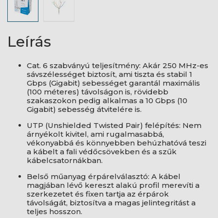
Leírás
Cat. 6 szabványú teljesítmény: Akár 250 MHz-es
sávszélességet biztosít, ami tiszta és stabil 1
Gbps (Gigabit) sebességet garantál maximális
(100 méteres) távolságon is, rövidebb
szakaszokon pedig alkalmas a 10 Gbps (10
Gigabit) sebesség átvitelére is.
UTP (Unshielded Twisted Pair) felépítés: Nem
árnyékolt kivitel, ami rugalmasabbá,
vékonyabbá és könnyebben behúzhatóvá teszi
a kábelt a fali védőcsövekben és a szűk
kábelcsatornákban.
Belső műanyag érpárelválasztó: A kábel
magjában lévő kereszt alakú profil merevíti a
szerkezetet és fixen tartja az érpárok
távolságát, biztosítva a magas jelintegritást a
teljes hosszon.