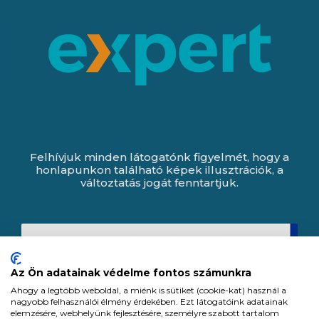
Felhívjuk minden látogatónk figyelmét, hogy a
honlapunkon található képek illusztrációk, a
változtatás jogát fenntartjuk.
Az Ön adatainak védelme fontos számunkra
Ahogy a legtöbb weboldal, a miénk is sütiket (cookie-kat) használ a
nagyobb felhasználói élmény érdekében. Ezt látogatóink adatainak
elemzésére, webhelyünk fejlesztésére, személyre szabott tartalom