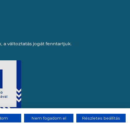
a változtatás jogát fenntartjuk.
adom
Nem fogadom el
Részletes beállítás