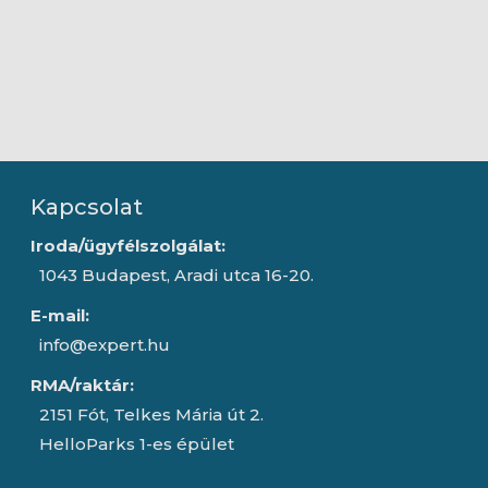
Kapcsolat
Iroda/ügyfélszolgálat:
1043 Budapest, Aradi utca 16-20.
E-mail:
info@expert.hu
RMA/raktár:
2151 Fót, Telkes Mária út 2.
HelloParks 1-es épület