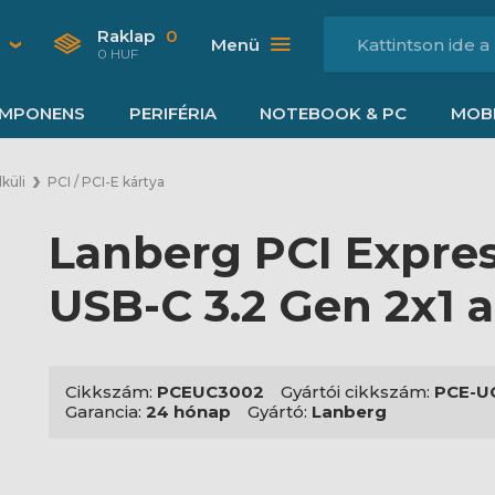
Raklap
0
Menü
0 HUF
MPONENS
PERIFÉRIA
NOTEBOOK & PC
MOBI
küli
PCI / PCI-E kártya
Lanberg PCI Express
USB-C 3.2 Gen 2x1 a
Cikkszám:
PCEUC3002
Gyártói cikkszám:
PCE-U
Garancia:
24 hónap
Gyártó:
Lanberg