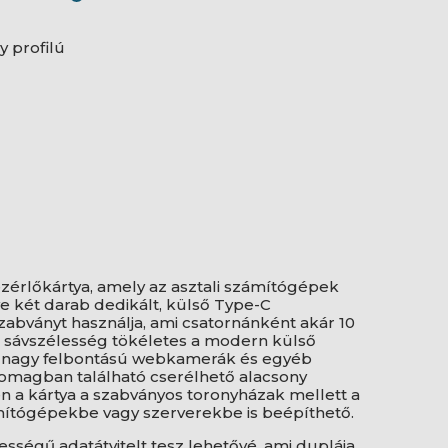
y profilú
ezérlőkártya, amely az asztali számítógépek
ve két darab dedikált, külső Type-C
szabványt használja, ami csatornánként akár 10
 a sávszélesség tökéletes a modern külső
nagy felbontású webkamerák és egyéb
csomagban található cserélhető alacsony
n a kártya a szabványos toronyházak mellett a
zámítógépekbe vagy szerverekbe is beépíthető.
sségű adatátvitelt tesz lehetővé, ami duplája