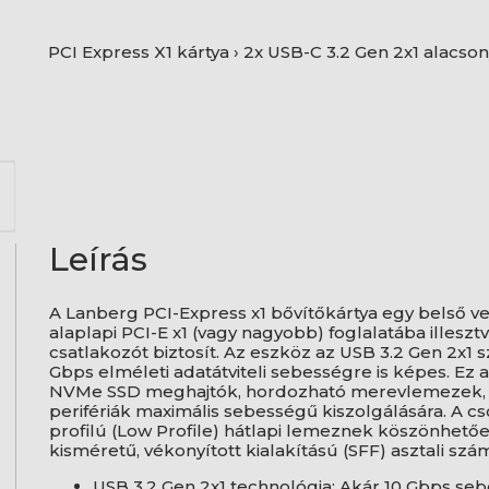
PCI Express X1 kártya › 2x USB-C 3.2 Gen 2x1 alacson
Leírás
A Lanberg PCI-Express x1 bővítőkártya egy belső v
alaplapi PCI-E x1 (vagy nagyobb) foglalatába illeszt
csatlakozót biztosít. Az eszköz az USB 3.2 Gen 2x1 
Gbps elméleti adatátviteli sebességre is képes. Ez
NVMe SSD meghajtók, hordozható merevlemezek, 
perifériák maximális sebességű kiszolgálására. A 
profilú (Low Profile) hátlapi lemeznek köszönhetőe
kisméretű, vékonyított kialakítású (SFF) asztali s
USB 3.2 Gen 2x1 technológia: Akár 10 Gbps sebe