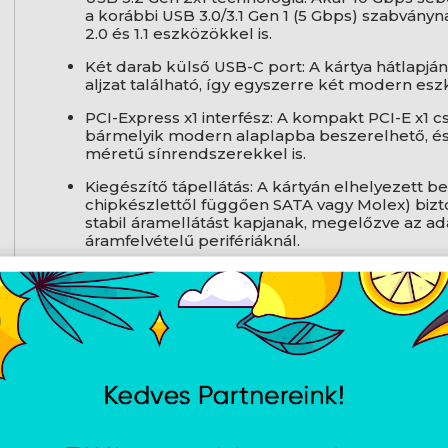
a korábbi USB 3.0/3.1 Gen 1 (5 Gbps) szabványna
2.0 és 1.1 eszközökkel is.
Két darab külső USB-C port: A kártya hátlapj
aljzat található, így egyszerre két modern esz
PCI-Express x1 interfész: A kompakt PCI-E x1 
bármelyik modern alaplapba beszerelhető, és k
méretű sínrendszerekkel is.
Kiegészítő tápellátás: A kártyán elhelyezett b
chipkészlettől függően SATA vagy Molex) bizto
stabil áramellátást kapjanak, megelőzve az a
áramfelvételű perifériáknál.
Low Profile kompatibilitás: A gyárilag felsze
tartalmaz egy rövidebb, alacsony profilú hát
Gyártó
Lanberg
Csatlakozófelület
PCI-Express x1
Külső kimenetek
2 db USB Type-C
USB szabvány / Sebesség
USB 3.2 Gen 2x1 
Belső tápcsatlakozó
Van (SATA tápaljz
Beépítési opciók
Standard profil
Chipkészlet
Megbízható, nag