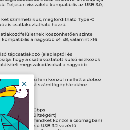
k. Teljesen visszafelé kompatibilis az USB 3.0,
án két szimmetrikus, megfordítható Type-C
köz is csatlakoztatható hozzá.
csatlakozófelületnek köszönhetően szinte
ompatibilis a nagyobb x4, x8, valamint x16
első tápcsatlakozó (alaplaptól és
sítja, hogy a csatlakoztatott külső eszközök
datátviteli megszakadásokat a nagyobb
relt normál méretű fém konzol mellett a doboz
lapot is a kompakt számítógépházakhoz.
 port
/ Legfeljebb 10 Gbps
at a stabil feszültségért)
 és Low Profile (mindkét konzol a csomagban)
y kompatibilitású USB 3.2 vezérlő