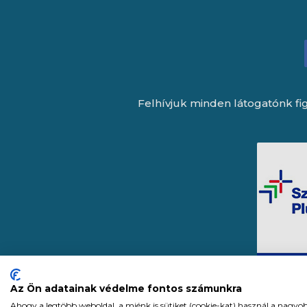
Felhívjuk minden látogatónk fig
Az Ön adatainak védelme fontos számunkra
Ahogy a legtöbb weboldal, a miénk is sütiket (cookie-kat) használ a nagyo