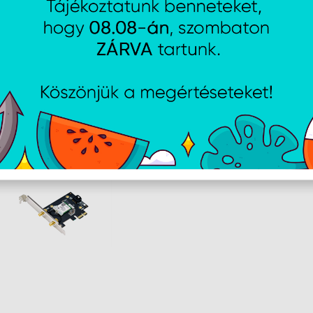
Támogatott operációs rendszerek
Windows 10, Win
AJÁNLATUNKBÓL