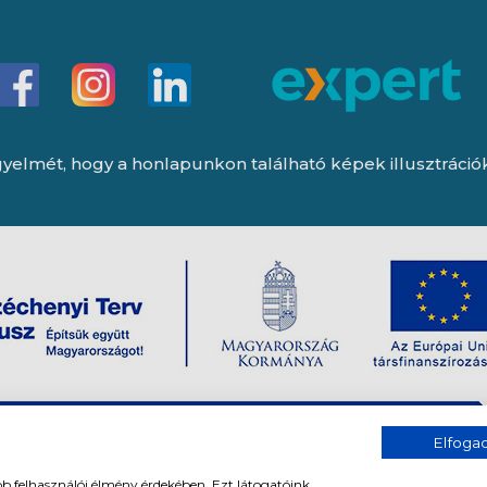
yelmét, hogy a honlapunkon található képek illusztrációk, 
Elfog
bb felhasználói élmény érdekében. Ezt látogatóink