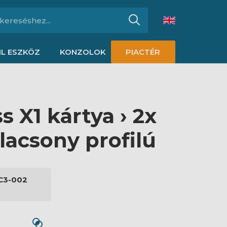
L ESZKÖZ
KONZOLOK
PIACTÉR
 X1 kártya › 2x
lacsony profilú
C3-002