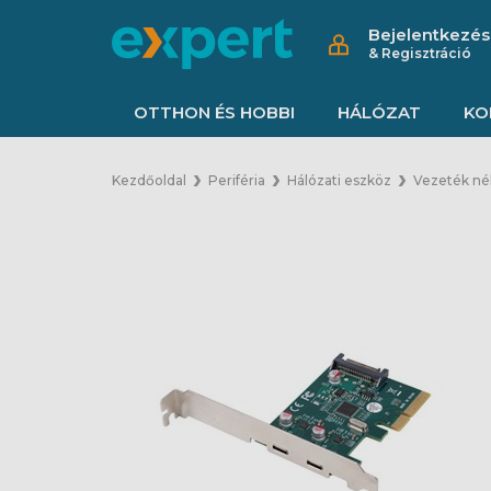
Bejelentkezés
& Regisztráció
OTTHON ÉS HOBBI
HÁLÓZAT
KO
Kezdőoldal
Periféria
Hálózati eszköz
Vezeték nél