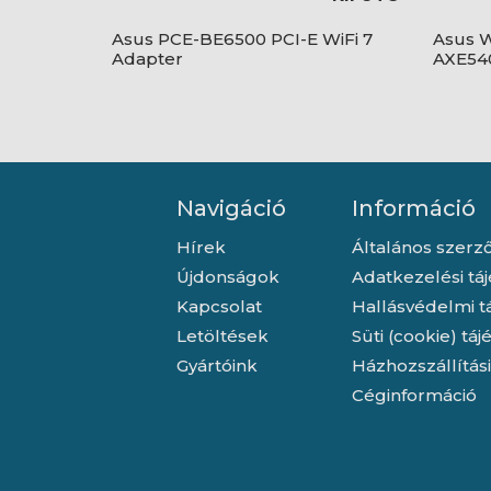
Asus PCE-BE6500 PCI-E WiFi 7
Asus W
Adapter
AXE54
Navigáció
Információ
Hírek
Általános szerző
Újdonságok
Adatkezelési tá
Kapcsolat
Hallásvédelmi t
Letöltések
Süti (cookie) tá
Gyártóink
Házhozszállítás
Céginformáció