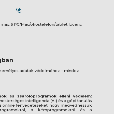
: max. 5 PC/Mac/okostelefon/tablet, Licenc
ágban
 személyes adatok védelméhez – mindez
ok és zsarolóprogramok elleni védelem:
esterséges intelligencia (AI) és a gépi tanulás
 az online fenyegetéseket, hogy megvédhessük
programoktól, a kémprogramoktól és a