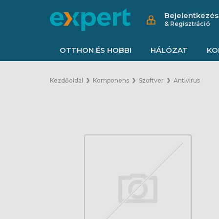
Bejelentkezés
& Regisztráció
OTTHON ÉS HOBBI
HÁLÓZAT
KO
Kezdőoldal
Komponens
Szoftver
Antivírus