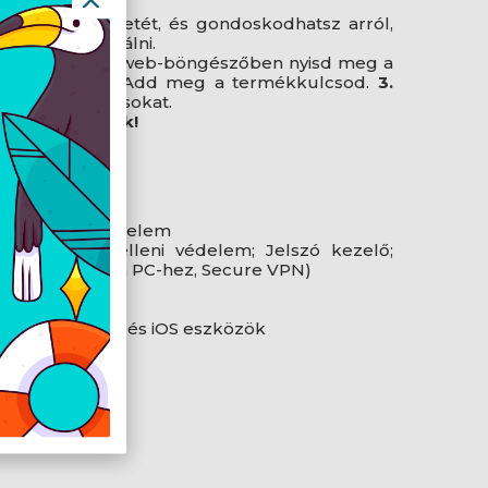
 le.
ulási környezetét, és gondoskodhatsz arról,
udjon koncentrálni.
pésben:
1.
Egy web-böngészőben nyisd meg a
ját fiókot.
2.
Add meg a termékkulcsod.
3.
gjelenő utasításokat.
ben továbbítjuk!
 vagy tablet védelem
lóprogramok elleni védelem; Jelszó kezelő;
 védelem (SafeCam PC-hez, Secure VPN)
z: 50 GB
pek, Android- és iOS eszközök