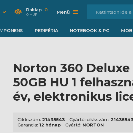
Raklap
0
Menü
0 HUF
MPONENS
PERIFÉRIA
NOTEBOOK & PC
MOBI
Norton 360 Deluxe 
50GB HU 1 felhaszná
év, elektronikus li
Cikkszám:
21435543
Gyártói cikkszám:
2143554
Garancia:
12 hónap
Gyártó:
NORTON