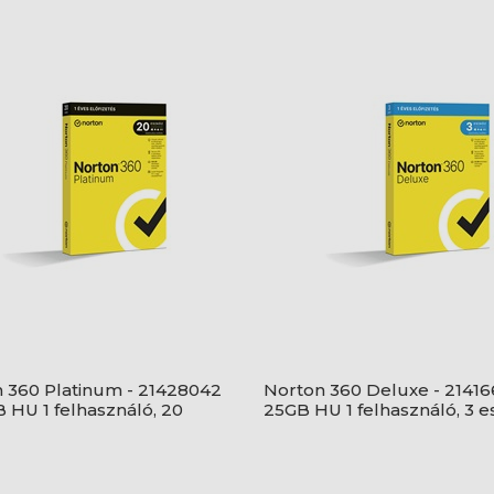
 360 Platinum - 21428042
Norton 360 Deluxe - 21416
B HU 1 felhasználó, 20
25GB HU 1 felhasználó, 3 e
/1 év, dobozos
év, dobozos