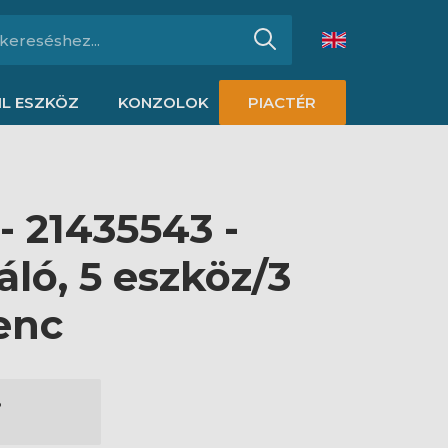
L ESZKÖZ
KONZOLOK
PIACTÉR
- 21435543 -
ló, 5 eszköz/3
cenc
3