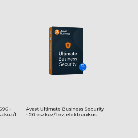
696 -
Avast Ultimate Business Security
szköz/1
- 20 eszköz/1 év, elektronikus
licenc