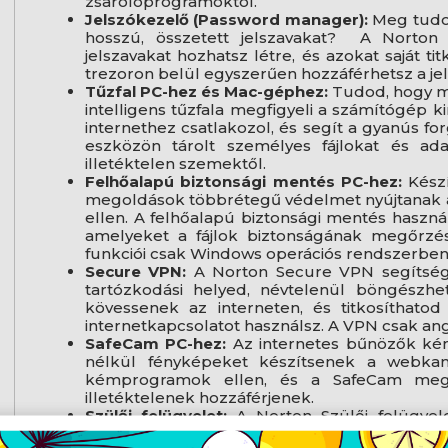
zsarolóprogramoktól.
Jelszókezelő (Password manager):
Meg tudod
hosszú, összetett jelszavakat? A Norton
jelszavakat hozhatsz létre, és azokat saját ti
trezoron belül egyszerűen hozzáférhetsz a je
Tűzfal PC-hez és Mac-géphez:
Tudod, hogy mi
intelligens tűzfala megfigyeli a számítógép k
internethez csatlakozol, és segít a gyanús f
eszközön tárolt személyes fájlokat és ad
illetéktelen szemektől.
Felhőalapú biztonsági mentés PC-hez:
Készí
megoldások többrétegű védelmet nyújtanak 
ellen. A felhőalapú biztonsági mentés haszn
amelyeket a fájlok biztonságának megőrzé
funkciói csak Windows operációs rendszerben 
Secure VPN:
A Norton Secure VPN segítségé
tartózkodási helyed, névtelenül böngészhe
kövessenek az interneten, és titkosíthatod
internetkapcsolatot használsz. A VPN csak ang
SafeCam PC-hez:
Az internetes bűnözők ké
nélkül fényképeket készítsenek a webka
kémprogramok ellen, és a SafeCam meg
illetéktelenek hozzáférjenek.
Szülői felügyelet:
A Norton Szülői felügyel
milyen videókat néznek, milyen webhelyeke