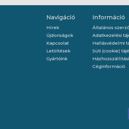
Navigáció
Információ
Hírek
Általános szerző
Újdonságok
Adatkezelési tá
Kapcsolat
Hallásvédelmi t
Letöltések
Süti (cookie) tá
Gyártóink
Házhozszállítás
Céginformáció