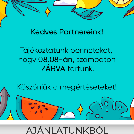
használnak, és milyen alkalmazásokat töltenek
Iskolai idő:
Kezelheted gyermeked távoli tan
hogy gyermeked iskolai időben a feladataira t
Egyszerű telepítés és aktiválás csupán 3 lé
norton.com/setup oldalt és hozz létre egy sa
Kattints a Tovább felületre, majd kövesd a me
A termékkulcsot a vásárlást követően email
Műszaki adatok
Felhasználók száma: 1
Eszközbiztonság: Max. 5 PC, Mac, okostelefon
Funkciók: Vírusok, kártevő-, kém és zsaro
Tűzfal; Szülői felügyelet; Iskola idő; Online
Felhőalapú biztonsági mentés tárhelye PC-he
Licenc érvényessége: 3 év
Rendszerkövetelmények: Windows PC, Mac gé
Elektronikus licenc
AJÁNLATUNKBÓL