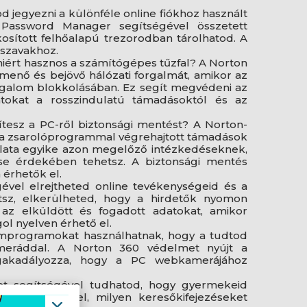
 jegyezni a különféle online fiókhoz használt
 Password Manager segítségével összetett
tkosított felhőalapú trezorodban tárolhatod. A
lszavakhoz.
ért hasznos a számítógépes tűzfal? A Norton
imenő és bejövő hálózati forgalmát, amikor az
orgalom blokkolásában. Ez segít megvédeni az
atokat a rosszindulatú támadásoktól és az
tesz a PC-ről biztonsági mentést? A Norton-
a zsarolóprogrammal végrehajtott támadások
álata egyike azon megelőző intézkedéseknek,
se érdekében tehetsz. A biztonsági mentés
érhetők el.
vel elrejtheted online tevékenységeid és a
tsz, elkerülheted, hogy a hirdetők nyomon
 az elküldött és fogadott adatokat, amikor
ol nyelven érhető el.
mprogramokat használhatnak, hogy a tudtod
meráddal. A Norton 360 védelmet nyújt a
akadályozza, hogy a PC webkamerájához
et segítségével tudhatod, hogy gyermekeid
t keresnek fel, milyen keresőkifejezéseket