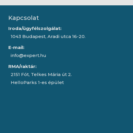
Kapcsolat
Iroda/ügyfélszolgálat:
1043 Budapest, Aradi utca 16-20.
E-mail:
info@expert.hu
RMA/raktár:
2151 Fót, Telkes Mária út 2.
HelloParks 1-es épület