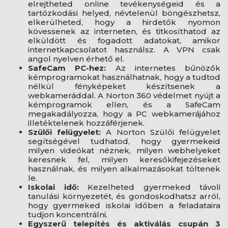
elrejtheted online tevékenységeid és a
tartózkodási helyed, névtelenül böngészhetsz,
elkerülheted, hogy a hirdetők nyomon
kövessenek az interneten, és titkosíthatod az
elküldött és fogadott adatokat, amikor
internetkapcsolatot használsz. A VPN csak
angol nyelven érhető el.
SafeCam PC-hez:
Az internetes bűnözők
kémprogramokat használhatnak, hogy a tudtod
nélkül fényképeket készítsenek a
webkameráddal. A Norton 360 védelmet nyújt a
kémprogramok ellen, és a SafeCam
megakadályozza, hogy a PC webkamerájához
illetéktelenek hozzáférjenek.
Szülői felügyelet:
A Norton Szülői felügyelet
segítségével tudhatod, hogy gyermekeid
milyen videókat néznek, milyen webhelyeket
keresnek fel, milyen keresőkifejezéseket
használnak, és milyen alkalmazásokat töltenek
le.
Iskolai idő:
Kezelheted gyermeked távoli
tanulási környezetét, és gondoskodhatsz arról,
hogy gyermeked iskolai időben a feladataira
tudjon koncentrálni.
Egyszerű telepítés és aktiválás csupán 3