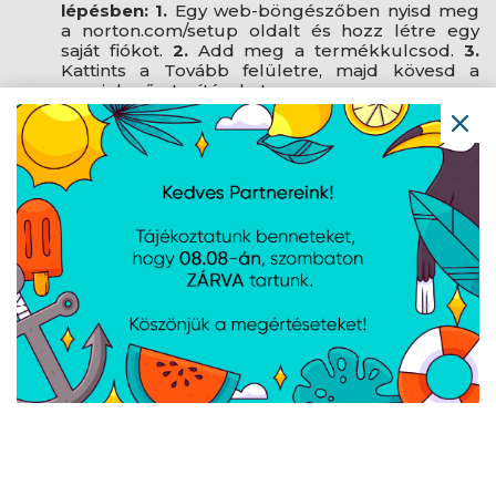
lépésben:
1.
Egy web-böngészőben nyisd meg
a norton.com/setup oldalt és hozz létre egy
saját fiókot.
2.
Add meg a termékkulcsod.
3.
Kattints a Tovább felületre, majd kövesd a
megjelenő utasításokat.
A termékkulcsot a vásárlást követően
emailben továbbítjuk!
Műszaki adatok
Felhasználók száma: 1
Eszközbiztonság: Max. 10 PC, Mac, okostelefon
vagy tablet védelem
Funkciók: Vírusok, kártevő-, kém és
zsarolóprogramok elleni védelem; Jelszó
kezelő; Tűzfal; Szülői felügyelet; Iskola idő;
Online védelem (SafeCam PC-hez, Secure VPN)
Felhőalapú biztonsági mentés tárhelye PC-hez:
75 GB
Licenc érvényessége: 2 év
Rendszerkövetelmények: Windows PC, Mac
gépek, Android- és iOS eszközök
Elektronikus licenc