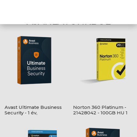
AJÁNLATUNKBÓL
Avast Ultimate Business
Norton 360 Platinum -
Security - 1 év,
21428042 - 100GB HU 1
elektronikus licenc
felhasználó, 20 eszköz/1
év, dobozos