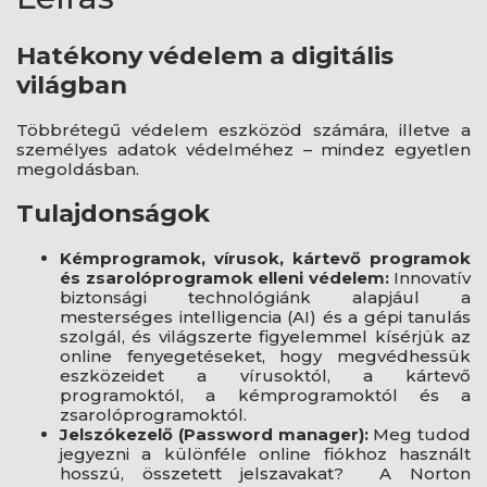
Hatékony védelem a digitális
világban
Többrétegű védelem eszközöd számára, illetve a
személyes adatok védelméhez – mindez egyetlen
megoldásban.
Tulajdonságok
Kémprogramok, vírusok, kártevő programok
és zsarolóprogramok elleni védelem:
Innovatív
biztonsági technológiánk alapjául a
mesterséges intelligencia (AI) és a gépi tanulás
szolgál, és világszerte figyelemmel kísérjük az
online fenyegetéseket, hogy megvédhessük
eszközeidet a vírusoktól, a kártevő
programoktól, a kémprogramoktól és a
zsarolóprogramoktól.
Jelszókezelő (Password manager):
Meg tudod
jegyezni a különféle online fiókhoz használt
hosszú, összetett jelszavakat? A Norton