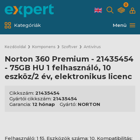
0
Kategóriák
Menü
Kezdőoldal
Komponens
Szoftver
Antivírus
Norton 360 Premium - 21435454
- 75GB HU 1 felhasználó, 10
eszköz/2 év, elektronikus licenc
Cikkszám:
21435454
Gyártói cikkszám:
21435454
Garancia:
12 hónap
Gyártó:
NORTON
Felhasználó: 1 fő, Eszközök száma: 10, Kompatibilitás: