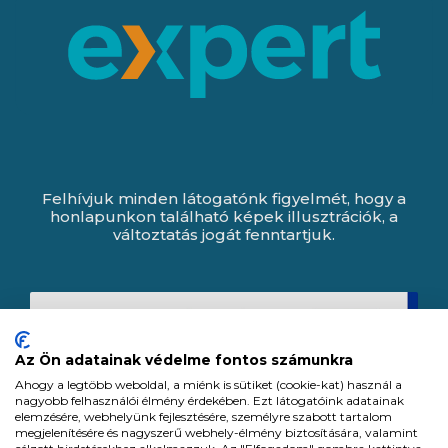
Felhívjuk minden látogatónk figyelmét, hogy a
honlapunkon található képek illusztrációk, a
változtatás jogát fenntartjuk.
Az Ön adatainak védelme fontos számunkra
Ahogy a legtöbb weboldal, a miénk is sütiket (cookie-kat) használ a
nagyobb felhasználói élmény érdekében. Ezt látogatóink adatainak
elemzésére, webhelyünk fejlesztésére, személyre szabott tartalom
megjelenítésére és nagyszerű webhely-élmény biztosítására, valamint