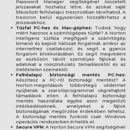
Password Manager segítségével összetett
jelszavakat hozhatsz létre, és azokat saját
titkosított felhőalapú trezorodban tárolhatod. A
trezoron belül egyszerűen hozzáférhetsz a
jelszavakhoz.
Tűzfal PC-hez és Mac-géphez:
Tudod, hogy
miért hasznos a számítógépes tűzfal? A Norton
intelligens tűzfala megfigyeli a számítógép
kimenő és bejövő hálózati forgalmát, amikor az
internethez csatlakozol, és segít a gyanús
forgalom blokkolásában. Ez segít megvédeni
az eszközön tárolt személyes fájlokat és
adatokat a rosszindulatú támadásoktól és az
illetéktelen szemektől.
Felhőalapú biztonsági mentés PC-hez:
Készítesz a PC-ről biztonsági mentést? A
Norton-megoldások többrétegű védelmet
nyújtanak a zsarolóprogrammal végrehajtott
támadások ellen. A felhőalapú biztonsági
mentés használata egyike azon megelőző
intézkedéseknek, amelyeket a fájlok
biztonságának megőrzése érdekében tehetsz.
A biztonsági mentés funkciói csak Windows
operációs rendszerben érhetők el.
Secure VPN:
A Norton Secure VPN segítségével