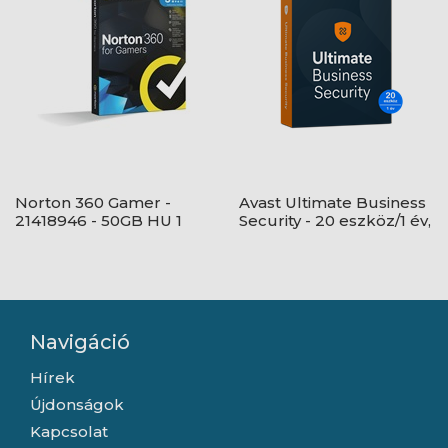
Norton 360 Gamer -
Avast Ultimate Business
21418946 - 50GB HU 1
Security - 20 eszköz/1 év,
felhasználó, 3 eszköz/1
elektronikus licenc
év, dobozos
Navigáció
Hírek
Újdonságok
Kapcsolat