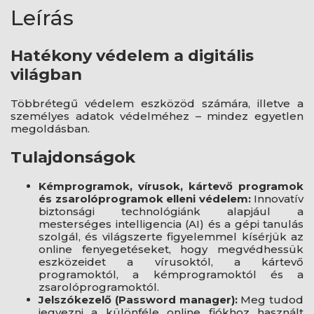
Leírás
Hatékony védelem a digitális
világban
Többrétegű védelem eszközöd számára, illetve a
személyes adatok védelméhez – mindez egyetlen
megoldásban.
Tulajdonságok
Kémprogramok, vírusok, kártevő programok
és zsarolóprogramok elleni védelem:
Innovatív
biztonsági technológiánk alapjául a
mesterséges intelligencia (AI) és a gépi tanulás
szolgál, és világszerte figyelemmel kísérjük az
online fenyegetéseket, hogy megvédhessük
eszközeidet a vírusoktól, a kártevő
programoktól, a kémprogramoktól és a
zsarolóprogramoktól.
Jelszókezelő (Password manager):
Meg tudod
jegyezni a különféle online fiókhoz használt