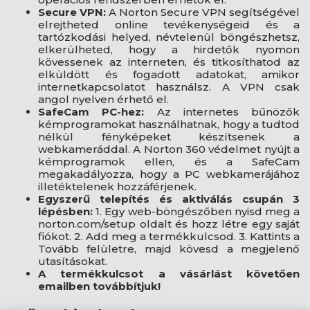
Secure VPN:
A Norton Secure VPN segítségével
elrejtheted online tevékenységeid és a
tartózkodási helyed, névtelenül böngészhetsz,
elkerülheted, hogy a hirdetők nyomon
kövessenek az interneten, és titkosíthatod az
elküldött és fogadott adatokat, amikor
internetkapcsolatot használsz. A VPN csak
angol nyelven érhető el.
SafeCam PC-hez:
Az internetes bűnözők
kémprogramokat használhatnak, hogy a tudtod
nélkül fényképeket készítsenek a
webkameráddal. A Norton 360 védelmet nyújt a
kémprogramok ellen, és a SafeCam
megakadályozza, hogy a PC webkamerájához
illetéktelenek hozzáférjenek.
Egyszerű telepítés és aktiválás csupán 3
lépésben:
1. Egy web-böngészőben nyisd meg a
norton.com/setup oldalt és hozz létre egy saját
fiókot. 2. Add meg a termékkulcsod. 3. Kattints a
Tovább felületre, majd kövesd a megjelenő
utasításokat.
A termékkulcsot a vásárlást követően
emailben továbbítjuk!