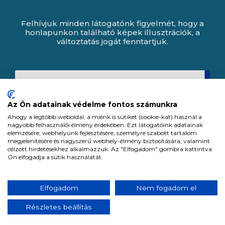
Felhívjuk minden látogatónk figyelmét, hogy a
honlapunkon található képek illusztrációk, a
változtatás jogát fenntartjuk.
Az Ön adatainak védelme fontos számunkra
Ahogy a legtöbb weboldal, a miénk is sütiket (cookie-kat) használ a
nagyobb felhasználói élmény érdekében. Ezt látogatóink adatainak
elemzésére, webhelyünk fejlesztésére, személyre szabott tartalom
megjelenítésére és nagyszerű webhely-élmény biztosítására, valamint
célzott hirdetésekhez alkalmazzuk. Az "Elfogadom" gombra kattintva
Ön elfogadja a sütik használatát.
Expert Zrt. © 1991 -
2026
.
Elfogadom
Nem fogadom el
Minden jog fenntartva. All rights reserved.
Részletes beállítás
Tervezte és készítette:
Vision-Software, az Octopus 8 ERP forgalmazója.