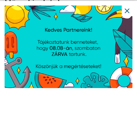
Műszaki adatok
Felhasználók száma: 1
Eszközbiztonság: 1 PC, Mac, okostelefon vagy
tablet védelem
Funkciók: Vírusok, kártevő-, kém és
zsarolóprogramok elleni védelem; Jelszó
kezelő; Tűzfal; Online védelem (SafeCam PC-
hez, Secure VPN)
Felhőalapú biztonsági mentés tárhelye PC-hez:
10 GB
Licenc érvényessége: 2 év
Rendszerkövetelmények: Windows PC, Mac
gépek, Android- és iOS eszközök
Elektronikus licenc
AJÁNLATUNKBÓL