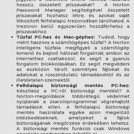
hosszú, összetett jelszavakat? A Norton
Password Manager segítségével összetett
jelszavakat hozhatsz létre, és azokat saját
titkosított felhőalapú trezorodban tárolhatod. A
trezoron belül egyszerűen hozzáférhetsz a
jelszavakhoz.
Tűzfal PC-hez és Mac-géphez:
Tudod, hogy
miért hasznos a számítógépes tűzfal? A Norton
intelligens tűzfala megfigyeli a számítógép
kimenő és bejövő hálózati forgalmát, amikor az
internethez csatlakozol, és segít a gyanús
forgalom blokkolásában. Ez segít megvédeni
az eszközön tárolt személyes fájlokat és
adatokat a rosszindulatú támadásoktól és az
illetéktelen szemektől.
Felhőalapú biztonsági mentés PC-hez:
Készítesz a PC-ről biztonsági mentést? A
Norton-megoldások többrétegű védelmet
nyújtanak a zsarolóprogrammal végrehajtott
támadások ellen. A felhőalapú biztonsági
mentés használata egyike azon megelőző
intézkedéseknek, amelyeket a fájlok
biztonságának megőrzése érdekében tehetsz.
A biztonsági mentés funkciói csak Windows
operációs rendszerben érhetők el.