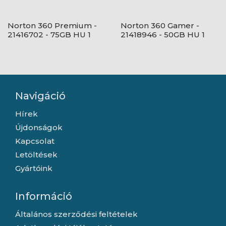
Norton 360 Premium -
Norton 360 Gamer -
21416702 - 75GB HU 1
21418946 - 50GB HU 1
felhasználó, 10 eszköz/1
felhasználó, 3 eszköz/1
év, dobozos
év, dobozos
Navigáció
Hírek
Újdonságok
Kapcsolat
Letöltések
Gyártóink
Információ
Általános szerződési feltételek