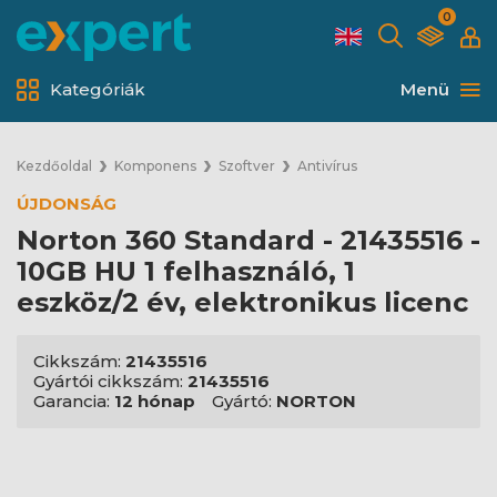
0
Kategóriák
Menü
Kezdőoldal
Komponens
Szoftver
Antivírus
ÚJDONSÁG
Norton 360 Standard - 21435516 -
10GB HU 1 felhasználó, 1
eszköz/2 év, elektronikus licenc
Cikkszám:
21435516
Gyártói cikkszám:
21435516
Garancia:
12 hónap
Gyártó:
NORTON