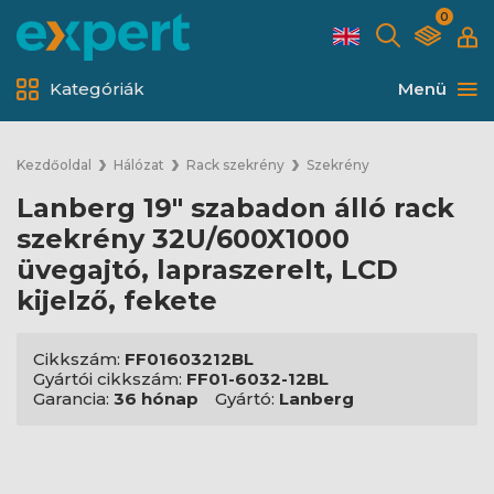
0
Kategóriák
Menü
Kezdőoldal
Hálózat
Rack szekrény
Szekrény
Lanberg 19" szabadon álló rack
szekrény 32U/600X1000
üvegajtó, lapraszerelt, LCD
kijelző, fekete
Cikkszám:
FF01603212BL
Gyártói cikkszám:
FF01-6032-12BL
Garancia:
36 hónap
Gyártó:
Lanberg