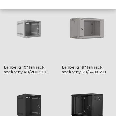
Lanberg 10" fali rack
Lanberg 19" fali rack
szekrény 4U/280X310,
szekrény 6U/540X350
üvegajtó, lapraszerelt,
lapraszerelt, üvegajtó,
szürke
szürke