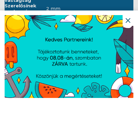
vastagság
Szerelősínek
2 mm
vastagsága
Vázvastagság
1.5 mm
Egyéb elemek
1.5 mm
lemezvastagság
Mélység
1000 mm
Szélesség
600 mm
Magasság
1676 mm
Súly
115 kg
ANSI/EIA RS-310-D, DIN 41491/1.
Standard
RÉSZ, DIN 41494/7. RÉSZ, ETSI,
IEC297-2:1982
Földelés
Első ajtó, Hátsó ajtó, Keret
részletei
Földelő kábel, Kerekek fékkel,
Tartalmazott
Lábak, Szellőzőpanel (6 ventilátor),
tartozékok
M6-os csavarok, Termosztát, Első
zár, Hátsó zár, Oldalzárak
AJÁNLATUNKBÓL