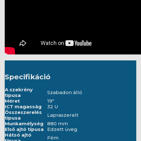
Specifikáció
A szekrény
Szabadon álló
típusa
Méret
19"
ICT magasság
32 U
Összeszerelés
Lapraszerelt
típusa
Munkamélység
880 mm
Első ajtó típusa
Edzett üveg
Hátsó ajtó
Fém
típusa