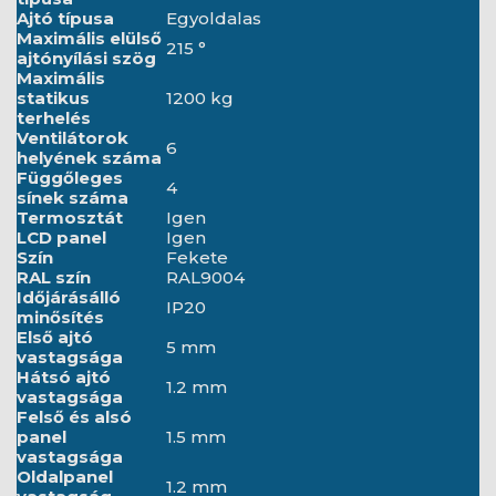
Ajtó típusa
Egyoldalas
Maximális elülső
215 °
ajtónyílási szög
Maximális
statikus
1200 kg
terhelés
Ventilátorok
6
helyének száma
Függőleges
4
sínek száma
Termosztát
Igen
LCD panel
Igen
Szín
Fekete
RAL szín
RAL9004
Időjárásálló
IP20
minősítés
Első ajtó
5 mm
vastagsága
Hátsó ajtó
1.2 mm
vastagsága
Felső és alsó
panel
1.5 mm
vastagsága
Oldalpanel
1.2 mm