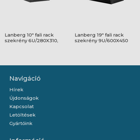
Lanberg 10" fali rack
Lanberg 19" fali rack
szekrény 6U/280X310,
szekrény 9U/600X450
üvegajtó, lapraszerelt,
lapraszerelt, fekete V2
fekete
Navigáció
Hírek
Újdonságok
Kapcsolat
Letöltések
Gyártóink