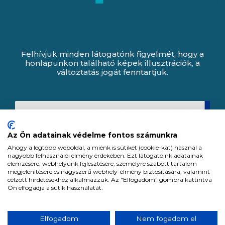
Felhívjuk minden látogatónk figyelmét, hogy a
honlapunkon található képek illusztrációk, a
változtatás jogát fenntartjuk.
Az Ön adatainak védelme fontos számunkra
Ahogy a legtöbb weboldal, a miénk is sütiket (cookie-kat) használ a
nagyobb felhasználói élmény érdekében. Ezt látogatóink adatainak
elemzésére, webhelyünk fejlesztésére, személyre szabott tartalom
megjelenítésére és nagyszerű webhely-élmény biztosítására, valamint
célzott hirdetésekhez alkalmazzuk. Az "Elfogadom" gombra kattintva
Ön elfogadja a sütik használatát.
Expert Zrt. © 1991 -
2026
.
Elfogadom
Nem fogadom el
Minden jog fenntartva. All rights reserved.