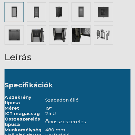
Leírás
Specifikációk
A szekrény
Szabadon álló
típusa
Méret
19"
ICT magasság
24 U
Összeszerelés
Önösszeszerelés
típusa
Munkamélység
480 mm