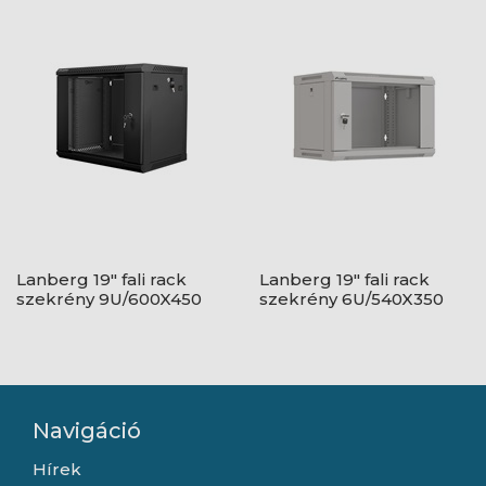
szürke
fekete
Lanberg 19" fali rack
Lanberg 19" fali rack
szekrény 9U/600X450
szekrény 6U/540X350
lapraszerelt, fekete V2
lapraszerelt, üvegajtó,
szürke
Navigáció
Hírek