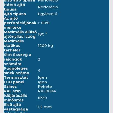
Első ajtó típusa
Perforáció
Hátsó ajtó
Perforáció
típusa
Ajtó típusa
Egylevelű
Az ajtó
perforációjának
> 60%
mértéke
Maximális elülső
180 °
ajtónyílási szög
Maximális
statikus
1200 kg
terhelés
Slot összeg a
rajongók
2
számára
Függőleges
4
sínek száma
Termosztát
Igen
LCD panel
Igen
Színes
Fekete
RAL szín
RAL9004
Időjárásálló
IP20
minősítés
Első ajtó
1.2 mm
vastagsága