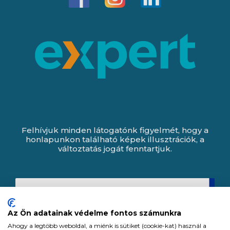
Felhívjuk minden látogatónk figyelmét, hogy a
honlapunkon található képek illusztrációk, a
változtatás jogát fenntartjuk.
Az Ön adatainak védelme fontos számunkra
Ahogy a legtöbb weboldal, a miénk is sütiket (cookie-kat) használ a