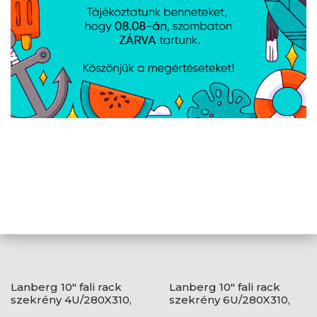
tartozékok
csavarok, Oldalzárak, Szellőzőpanel
(2 ventilátor), Termosztát
AJÁNLATUNKBÓL
Lanberg 10" fali rack
Lanberg 10" fali rack
szekrény 4U/280X310,
szekrény 6U/280X310,
üvegajtó, lapraszerelt,
üvegajtó, lapraszerelt,