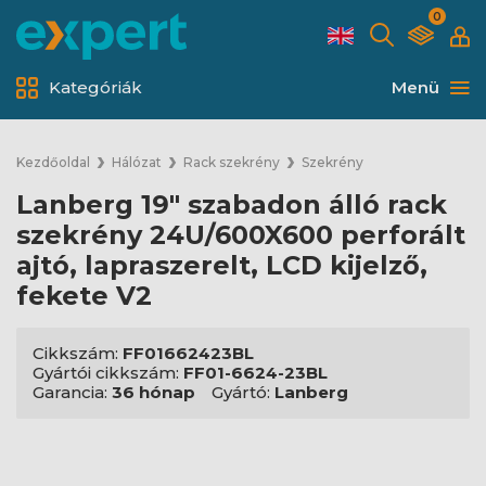
0
Kategóriák
Menü
Kezdőoldal
Hálózat
Rack szekrény
Szekrény
Lanberg 19" szabadon álló rack
szekrény 24U/600X600 perforált
ajtó, lapraszerelt, LCD kijelző,
fekete V2
Cikkszám:
FF01662423BL
Gyártói cikkszám:
FF01-6624-23BL
Garancia:
36 hónap
Gyártó:
Lanberg