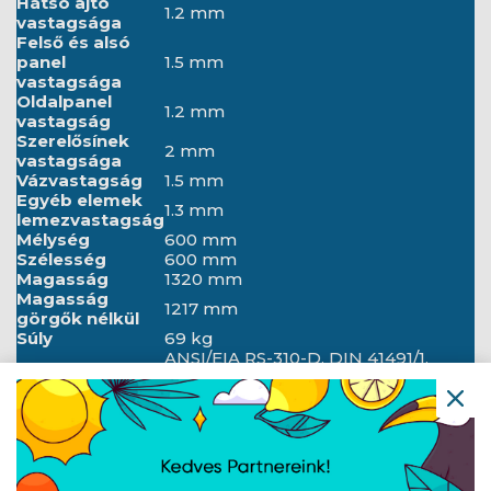
Hátsó ajtó
1.2 mm
vastagsága
Felső és alsó
panel
1.5 mm
vastagsága
Oldalpanel
1.2 mm
vastagság
Szerelősínek
2 mm
vastagsága
Vázvastagság
1.5 mm
Egyéb elemek
1.3 mm
lemezvastagság
Mélység
600 mm
Szélesség
600 mm
Magasság
1320 mm
Magasság
1217 mm
görgők nélkül
Súly
69 kg
ANSI/EIA RS-310-D, DIN 41491/1.
Standard
RÉSZ, DIN 41494/7. RÉSZ, ETSI,
IEC297-2:1982
Földelés
Első ajtó, Hátsó ajtó, Keret
részletei
Első zár, Földelő kábel, Hátsó zár,
Tartalmazott
Kerekek fékkel, Lábak, M6-os