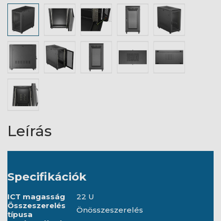
Leírás
Specifikációk
ICT magasság
22 U
Összeszerelés
Önösszeszerelés
típusa