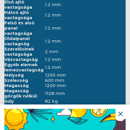
Első ajtó
1.2 mm
vastagsága
Hátsó ajtó
1.2 mm
vastagsága
Felső és alsó
panel
1.2 mm
vastagsága
Oldalpanel
1.2 mm
vastagság
Szerelősínek
2 mm
vastagsága
Vázvastagság
1.2 mm
Egyéb elemek
1.2 mm
lemezvastagság
Mélység
1200 mm
Szélesség
600 mm
Magasság
1200 mm
Magasság
1128 mm
görgők nélkül
Súly
82 kg
ANSI/EIA RS-310-D, DIN 41491/1.
Standard
RÉSZ, DIN 41494/7. RÉSZ, ETSI,
IEC297-2:1982
Földelés
Első ajtó, Hátsó ajtó, Keret
részletei