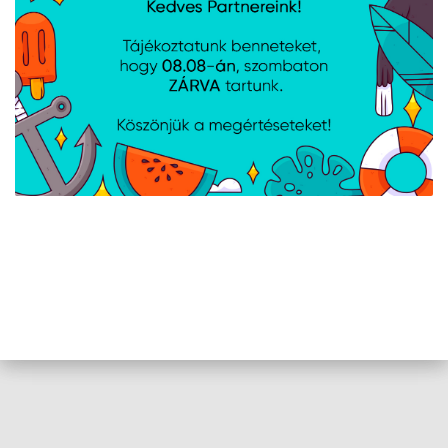
Első zár, Felhasználói kézikönyv,
Felhasználói útmutató, Földelő
Tartalmazott
kábel, Hátsó zár, Kerekek fékkel,
tartozékok
Lábak, M6-os csavarok, Oldalzárak,
Szellőzőpanel (6 ventilátor)
AJÁNLATUNKBÓL