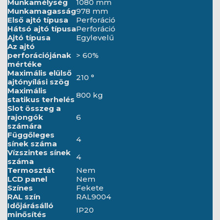
Munkamélység
1080 mm
Munkamagasság
978 mm
Első ajtó típusa
Perforáció
Hátsó ajtó típusa
Perforáció
Ajtó típusa
Egylevelű
Az ajtó
perforációjának
> 60%
mértéke
Maximális elülső
210 °
ajtónyílási szög
Maximális
800 kg
statikus terhelés
Slot összeg a
rajongók
6
számára
Függőleges
4
sínek száma
Vízszintes sínek
4
száma
Termosztát
Nem
LCD panel
Nem
Színes
Fekete
RAL szín
RAL9004
Időjárásálló
IP20
minősítés