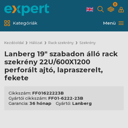
0
Kategóriák
Menü
Kezdőoldal
Hálózat
Rack szekrény
Szekrény
Lanberg 19" szabadon álló rack
szekrény 22U/600X1200
perforált ajtó, lapraszerelt,
fekete
Cikkszám:
FF01622223B
Gyártói cikkszám:
FF01-6222-23B
Garancia:
36 hónap
Gyártó:
Lanberg