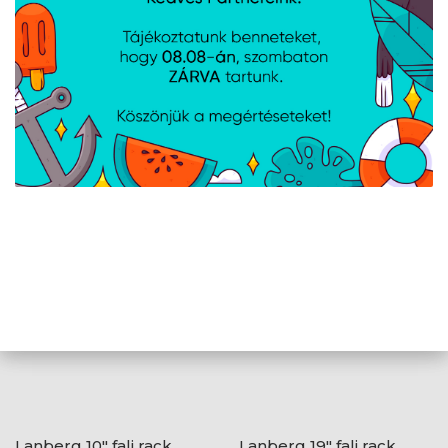
kábelkezelő panel x2, Hátsó zár,
Tartalmazott
Kerekek fékkel, Lábak, M6-os
tartozékok
csavarok, Oldalzárak, Szellőzőpanel
(6 ventilátor), Termosztát
AJÁNLATUNKBÓL
Lanberg 10" fali rack
Lanberg 19" fali rack