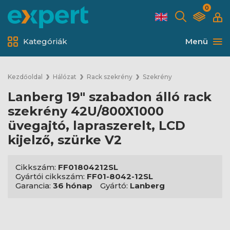
0
Kategóriák
Menü
Kezdőoldal
Hálózat
Rack szekrény
Szekrény
Lanberg 19" szabadon álló rack
szekrény 42U/800X1000
üvegajtó, lapraszerelt, LCD
kijelző, szürke V2
Cikkszám:
FF01804212SL
Gyártói cikkszám:
FF01-8042-12SL
Garancia:
36 hónap
Gyártó:
Lanberg