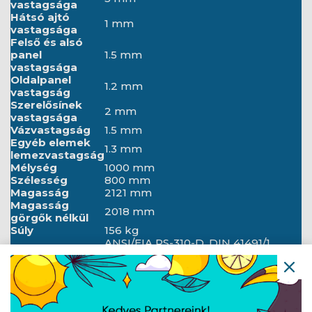
vastagsága
Hátsó ajtó
1 mm
vastagsága
Felső és alsó
panel
1.5 mm
vastagsága
Oldalpanel
1.2 mm
vastagság
Szerelősínek
2 mm
vastagsága
Vázvastagság
1.5 mm
Egyéb elemek
1.3 mm
lemezvastagság
Mélység
1000 mm
Szélesség
800 mm
Magasság
2121 mm
Magasság
2018 mm
görgők nélkül
Súly
156 kg
ANSI/EIA RS-310-D, DIN 41491/1.
Standard
RÉSZ, DIN 41494/7. RÉSZ, ETSI,
IEC297-2:1982
Földelés
Első ajtó, Hátsó ajtó, Keret
részletei
Első zár, Földelő kábel, Függőleges