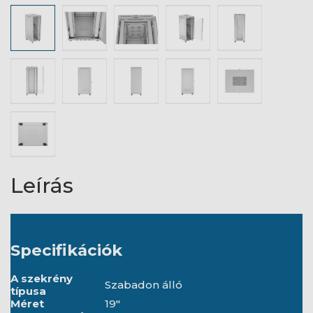
Leírás
Specifikációk
A szekrény
Szabadon álló
típusa
Méret
19"