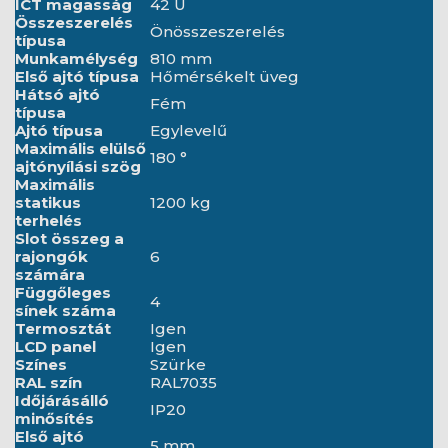
ICT magasság
42 U
Összeszerelés
Önösszeszerelés
típusa
Munkamélység
810 mm
Első ajtó típusa
Hőmérsékelt üveg
Hátsó ajtó
Fém
típusa
Ajtó típusa
Egylevelű
Maximális elülső
180 °
ajtónyílási szög
Maximális
statikus
1200 kg
terhelés
Slot összeg a
rajongók
6
számára
Függőleges
4
sínek száma
Termosztát
Igen
LCD panel
Igen
Színes
Szürke
RAL szín
RAL7035
Időjárásálló
IP20
minősítés
Első ajtó
5 mm