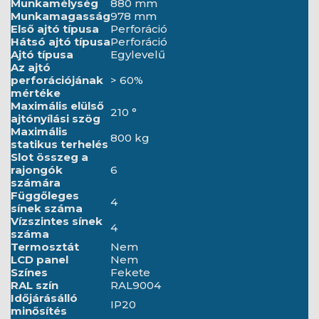
Munkamélység
880 mm
Munkamagasság
978 mm
Első ajtó típusa
Perforáció
Hátsó ajtó típusa
Perforáció
Ajtó típusa
Egylevelű
Az ajtó
perforációjának
> 60%
mértéke
Maximális elülső
210 °
ajtónyílási szög
Maximális
800 kg
statikus terhelés
Slot összeg a
rajongók
6
számára
Függőleges
4
sínek száma
Vízszintes sínek
4
száma
Termosztát
Nem
LCD panel
Nem
Színes
Fekete
RAL szín
RAL9004
Időjárásálló
IP20
minősítés