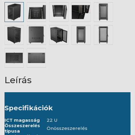
Leírás
Specifikációk
ICT magasság
22 U
Összeszerelés
Önösszeszerelés
típusa