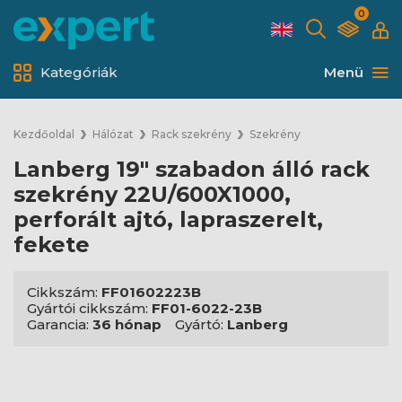
0
Kategóriák
Menü
Kezdőoldal
Hálózat
Rack szekrény
Szekrény
Lanberg 19" szabadon álló rack
szekrény 22U/600X1000,
perforált ajtó, lapraszerelt,
fekete
Cikkszám:
FF01602223B
Gyártói cikkszám:
FF01-6022-23B
Garancia:
36 hónap
Gyártó:
Lanberg