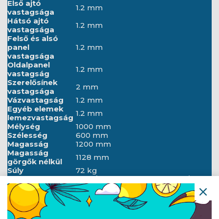
Első ajtó
1.2 mm
vastagsága
Hátsó ajtó
1.2 mm
vastagsága
Felső és alsó
panel
1.2 mm
vastagsága
Oldalpanel
1.2 mm
vastagság
Szerelősínek
2 mm
vastagsága
Vázvastagság
1.2 mm
Egyéb elemek
1.2 mm
lemezvastagság
Mélység
1000 mm
Szélesség
600 mm
Magasság
1200 mm
Magasság
1128 mm
görgők nélkül
Súly
72 kg
ANSI/EIA RS-310-D, DIN 41491/1.
Standard
RÉSZ, DIN 41494/7. RÉSZ, ETSI,
IEC297-2:1982
Földelés
Első ajtó, Hátsó ajtó, Keret
részletei