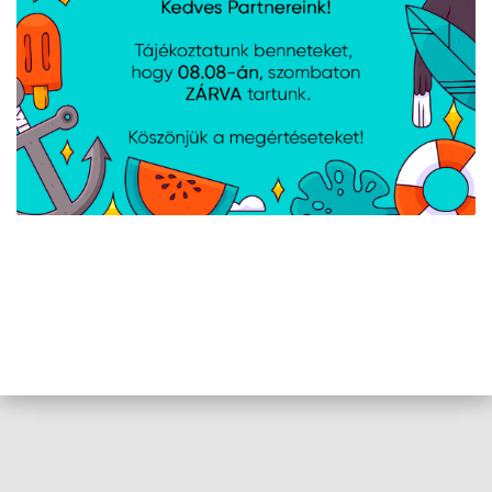
Első zár, Felhasználói kézikönyv,
Felhasználói útmutató, Földelő
Tartalmazott
kábel, Hátsó zár, Kerekek fékkel,
tartozékok
Lábak, M6-os csavarok, Oldalzárak,
Szellőzőpanel (6 ventilátor)
AJÁNLATUNKBÓL