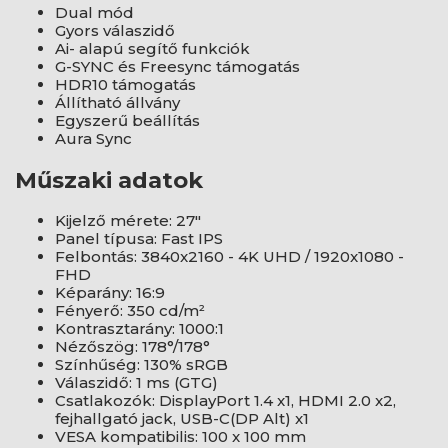
Dual mód
Gyors válaszidő
Ai- alapú segítő funkciók
G-SYNC és Freesync támogatás
HDR10 támogatás
Állítható állvány
Egyszerű beállítás
Aura Sync
Műszaki adatok
Kijelző mérete: 27"
Panel típusa: Fast IPS
Felbontás: 3840x2160 - 4K UHD / 1920x1080 -
FHD
Képarány: 16:9
Fényerő: 350 cd/m²
Kontrasztarány: 1000:1
Nézőszög: 178°/178°
Színhűség: 130% sRGB
Válaszidő: 1 ms (GTG)
Csatlakozók: DisplayPort 1.4 x1, HDMI 2.0 x2,
fejhallgató jack, USB-C(DP Alt) x1
VESA kompatibilis: 100 x 100 mm