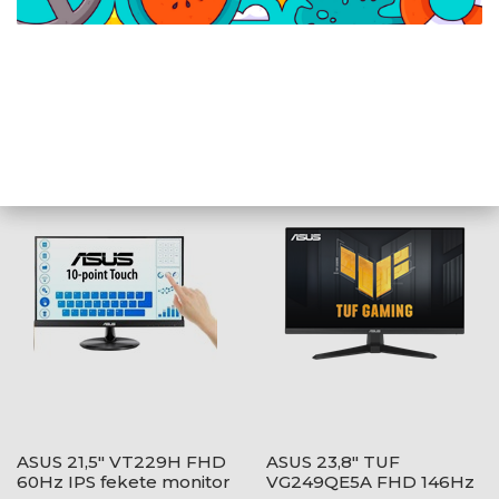
ASUS 23,8" VY249HF-W
ASUS 26,5" ROG
FHD 100Hz IPS fehér
XG27AQWMG QHD
monitor
280Hz WOLED fekete
monitor
ASUS 21,5" VT229H FHD
ASUS 23,8" TUF
60Hz IPS fekete monitor
VG249QE5A FHD 146Hz