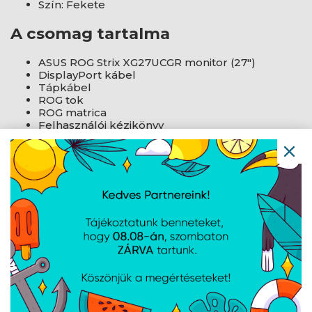
Szín: Fekete
A csomag tartalma
ASUS ROG Strix XG27UCGR monitor (27")
DisplayPort kábel
Tápkábel
ROG tok
ROG matrica
Felhasználói kézikönyv
AJÁNLATUNKBÓL