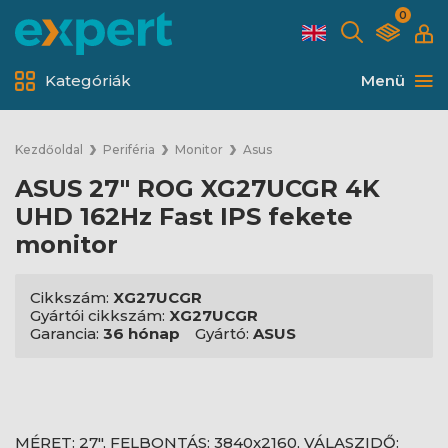
0
Kategóriák
Menü
Kezdőoldal
Periféria
Monitor
Asus
ASUS 27" ROG XG27UCGR 4K
UHD 162Hz Fast IPS fekete
monitor
Cikkszám:
XG27UCGR
Gyártói cikkszám:
XG27UCGR
Garancia:
36 hónap
Gyártó:
ASUS
MÉRET: 27", FELBONTÁS: 3840x2160, VÁLASZIDŐ: