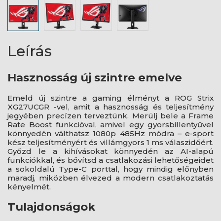
Leírás
Hasznosság új szintre emelve
Emeld új szintre a gaming élményt a ROG Strix
XG27UCGR -vel, amit a hasznosság és teljesítmény
jegyében precízen terveztünk. Merülj bele a Frame
Rate Boost funkcióval, amivel egy gyorsbillentyűvel
könnyedén válthatsz 1080p 485Hz módra – e-sport
kész teljesítményért és villámgyors 1 ms válaszidőért.
Győzd le a kihívásokat könnyedén az AI-alapú
funkciókkal, és bővítsd a csatlakozási lehetőségeidet
a sokoldalú Type-C porttal, hogy mindig előnyben
maradj, miközben élvezed a modern csatlakoztatás
kényelmét.
Tulajdonságok