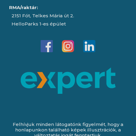
RMA/raktár:
2151 Fót, Telkes Mária út 2.
HelloParks 1-es épület
Felhívjuk minden látogatónk figyelmét, hogy a
honlapunkon található képek illusztrációk, a
változtatás jogát fenntartjuk.