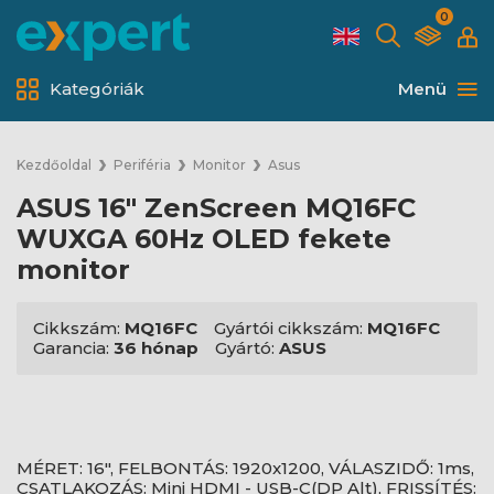
0
Kategóriák
Menü
Kezdőoldal
Periféria
Monitor
Asus
ASUS 16" ZenScreen MQ16FC
WUXGA 60Hz OLED fekete
monitor
Cikkszám:
MQ16FC
Gyártói cikkszám:
MQ16FC
Garancia:
36 hónap
Gyártó:
ASUS
MÉRET: 16", FELBONTÁS: 1920x1200, VÁLASZIDŐ: 1ms,
CSATLAKOZÁS: Mini HDMI - USB-C(DP Alt), FRISSÍTÉS: