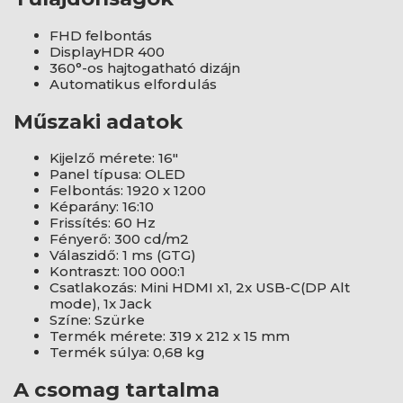
FHD felbontás
DisplayHDR 400
360°-os hajtogatható dizájn
Automatikus elfordulás
Műszaki adatok
Kijelző mérete: 16"
Panel típusa: OLED
Felbontás: 1920 x 1200
Képarány: 16:10
Frissítés: 60 Hz
Fényerő: 300 cd/m2
Válaszidő: 1 ms (GTG)
Kontraszt: 100 000:1
Csatlakozás: Mini HDMI x1, 2x USB-C(DP Alt
mode), 1x Jack
Színe: Szürke
Termék mérete: 319 x 212 x 15 mm
Termék súlya: 0,68 kg
A csomag tartalma