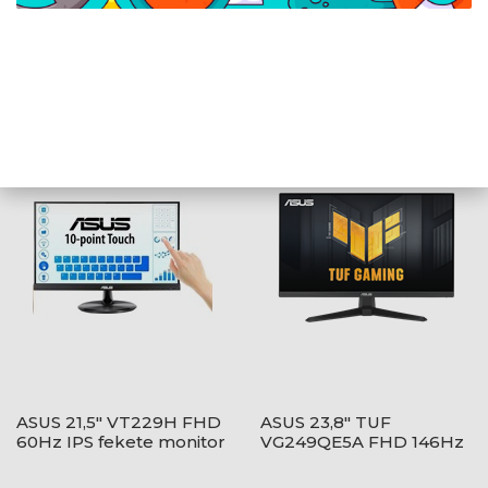
ASUS 23,8" VY249HF-W
ASUS 26,5" ROG
FHD 100Hz IPS fehér
XG27AQWMG QHD
monitor
280Hz WOLED fekete
monitor
ASUS 21,5" VT229H FHD
ASUS 23,8" TUF
60Hz IPS fekete monitor
VG249QE5A FHD 146Hz
IPS fekete monitor