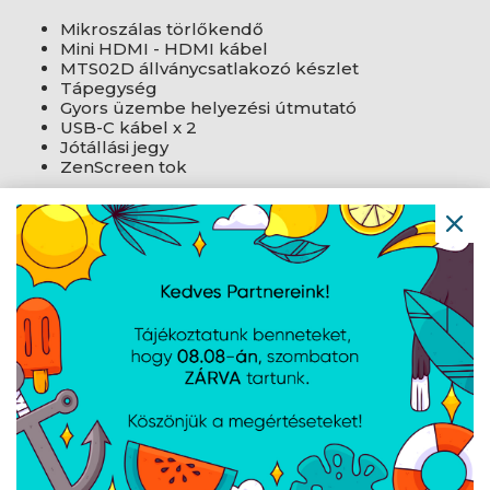
Mikroszálas törlőkendő
Mini HDMI - HDMI kábel
MTS02D állványcsatlakozó készlet
Tápegység
Gyors üzembe helyezési útmutató
USB-C kábel x 2
Jótállási jegy
ZenScreen tok
AJÁNLATUNKBÓL