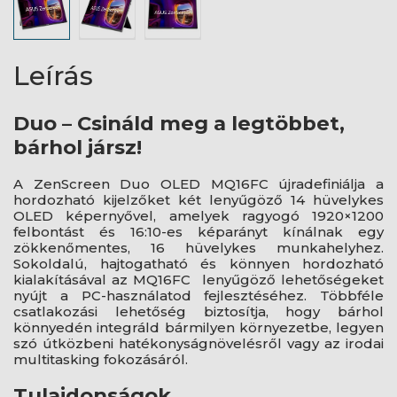
Leírás
Duo – Csináld meg a legtöbbet,
bárhol jársz!
A ZenScreen Duo OLED MQ16FC újradefiniálja a
hordozható kijelzőket két lenyűgöző 14 hüvelykes
OLED képernyővel, amelyek ragyogó 1920×1200
felbontást és 16:10-es képarányt kínálnak egy
zökkenőmentes, 16 hüvelykes munkahelyhez.
Sokoldalú, hajtogatható és könnyen hordozható
kialakításával az MQ16FC lenyűgöző lehetőségeket
nyújt a PC-használatod fejlesztéséhez. Többféle
csatlakozási lehetőség biztosítja, hogy bárhol
könnyedén integráld bármilyen környezetbe, legyen
szó útközbeni hatékonyságnövelésről vagy az irodai
multitasking fokozásáról.
Tulajdonságok