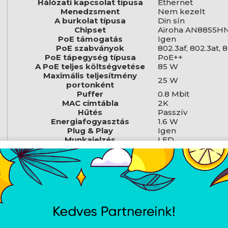
Hálózati kapcsolat típusa
Ethernet
Menedzsment
Nem kezelt
A burkolat típusa
Din sín
Chipset
Airoha AN8855H
PoE támogatás
Igen
PoE szabványok
802.3af, 802.3at, 
PoE tápegység típusa
PoE++
A PoE teljes költségvetése
85 W
Maximális teljesítmény
25 W
portonként
Puffer
0.8 Mbit
MAC címtábla
2K
Hűtés
Passzív
Energiafogyasztás
1.6 W
Plug & Play
Igen
Munkajelzés
LED
IEEE 802.3i 10Bas
Vezetékes szabványok
(folyamszabályoz
Automatikus MDI 
Funkciók
Áramlásszabályo
Anyag
Műanyag
Szoftver
Nem
Hosszúság
79 mm
Szélesség
58 mm
Magasság
24 mm