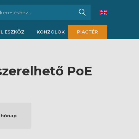
L ESZKÖZ
KONZOLOK
PIACTÉR
szerelhető PoE
 hónap