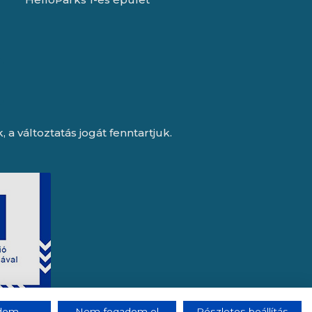
a változtatás jogát fenntartjuk.
adom
Nem fogadom el
Részletes beállítás