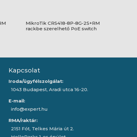
+RM
MikroTik CRS418-8P-8G-2S+RM
rackbe szerelhető PoE switch
Kapcsolat
Iroda/ügyfélszolgálat:
1043 Budapest, Aradi utca 16-20.
E-mail:
info@expert.hu
RMA/raktár:
2151 Fót, Telkes Mária út 2.
HelloParks 1-es épület