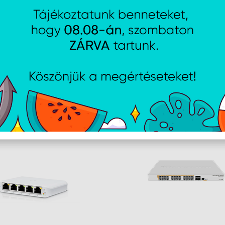
Súly
0.59 kg
Környezet hőmérséklete
-10 - 40 °C
Környezet páratartalma
10 - 90 %
AJÁNLATUNKBÓL