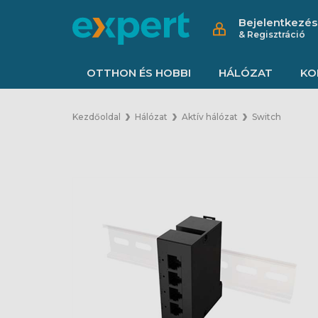
Bejelentkezés
& Regisztráció
OTTHON ÉS HOBBI
HÁLÓZAT
KO
Kezdőoldal
Hálózat
Aktív hálózat
Switch