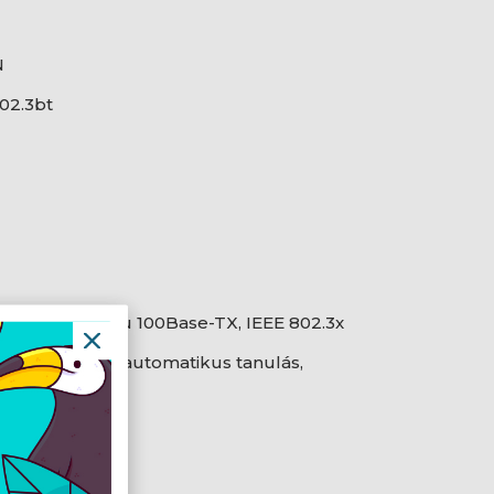
N
802.3bt
e-T, IEEE 802.3u 100Base-TX, IEEE 802.3x
ás)
/ MDI-X, MAC automatikus tanulás,
zás