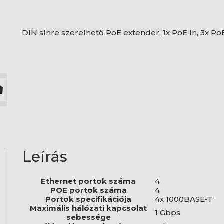
DIN sínre szerelhető PoE extender, 1x PoE In, 3x Po
Leírás
Ethernet portok száma
4
POE portok száma
4
Portok specifikációja
4x 1000BASE-T
Maximális hálózati kapcsolat
1 Gbps
sebessége