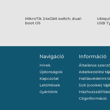
MikroTik 24xGbit switch, dual-
Ubiquit
boot OS
USB Ty
Navigáció
Információ
Hírek
Általános szerző
Újdonságok
Adatkezelési tá
Kapcsolat
Hallásvédelmi t
Letöltések
Süti (cookie) tá
Gyártóink
Házhozszállítás
Céginformáció