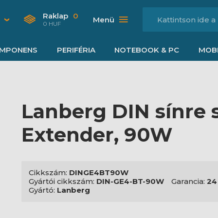
Raklap
0
Menü
0 HUF
MPONENS
PERIFÉRIA
NOTEBOOK & PC
MOBI
Lanberg DIN sínre 
Extender, 90W
Cikkszám:
DINGE4BT90W
Gyártói cikkszám:
DIN-GE4-BT-90W
Garancia:
24
Gyártó:
Lanberg