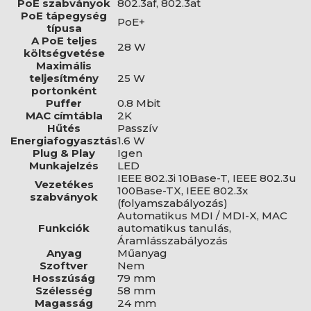
PoE szabványok
802.3af, 802.3at
PoE tápegység
PoE+
típusa
A PoE teljes
28 W
költségvetése
Maximális
teljesítmény
25 W
portonként
Puffer
0.8 Mbit
MAC címtábla
2K
Hűtés
Passzív
Energiafogyasztás
1.6 W
Plug & Play
Igen
Munkajelzés
LED
IEEE 802.3i 10Base-T, IEEE 802.3u
Vezetékes
100Base-TX, IEEE 802.3x
szabványok
(folyamszabályozás)
Automatikus MDI / MDI-X, MAC
Funkciók
automatikus tanulás,
Áramlásszabályozás
Anyag
Műanyag
Szoftver
Nem
Hosszúság
79 mm
Szélesség
58 mm
Magasság
24 mm