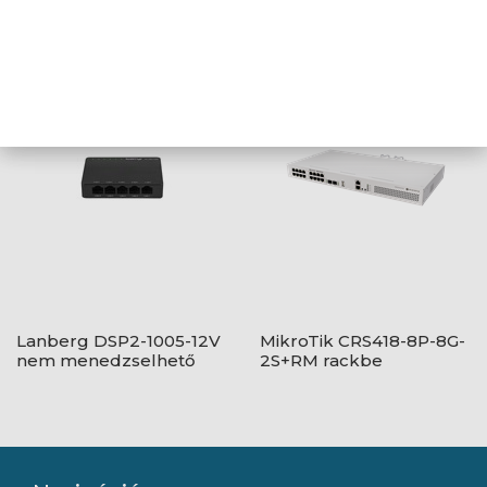
MikroTik 24xGbit switch,
Ubiquiti UniFi Switch, 5-
dual-boot OS
portos, USB Type-C
csatlakozó
Lanberg DSP2-1005-12V
MikroTik CRS418-8P-8G-
nem menedzselhető
2S+RM rackbe
asztali Switch
szerelhető PoE switch