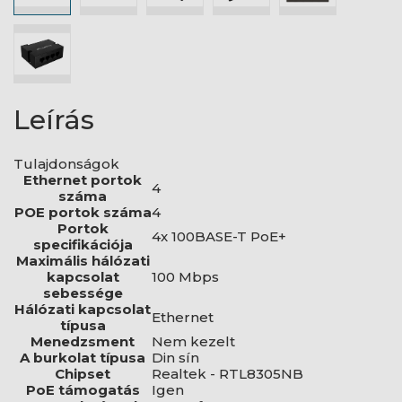
Leírás
Tulajdonságok
Ethernet portok
4
száma
POE portok száma
4
Portok
4x 100BASE-T PoE+
specifikációja
Maximális hálózati
kapcsolat
100 Mbps
sebessége
Hálózati kapcsolat
Ethernet
típusa
Menedzsment
Nem kezelt
A burkolat típusa
Din sín
Chipset
Realtek - RTL8305NB
PoE támogatás
Igen