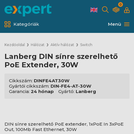
0
Kategóriák
Menü
Kezdőoldal
Hálózat
Aktív hálózat
Switch
Lanberg DIN sínre szerelhető
PoE Extender, 30W
Cikkszám:
DINFE4AT30W
Gyártói cikkszám:
DIN-FE4-AT-30W
Garancia:
24 hónap
Gyártó:
Lanberg
DIN sínre szerelhető PoE extender, 1xPoE In 3xPoE
Out, 100Mb Fast Ethernet, 30W