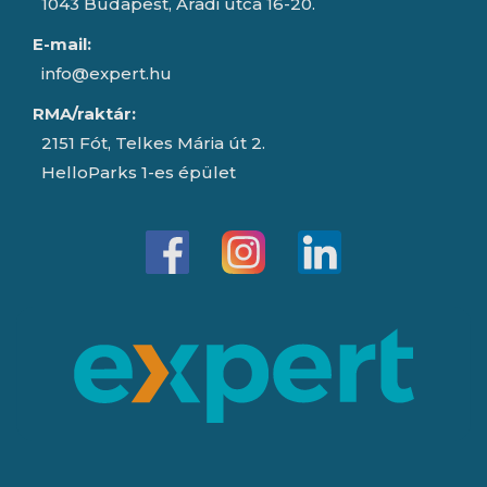
1043 Budapest, Aradi utca 16-20.
E-mail:
info@expert.hu
RMA/raktár:
2151 Fót, Telkes Mária út 2.
HelloParks 1-es épület