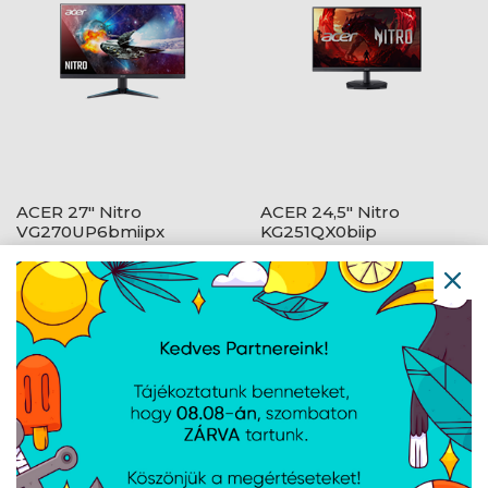
ACER 27" Nitro
ACER 24,5" Nitro
VG270UP6bmiipx
KG251QX0biip
ZeroFrame QHD 144Hz
ZeroFrame FHD 200Hz
IPS fekete monitor
VA fekete monitor