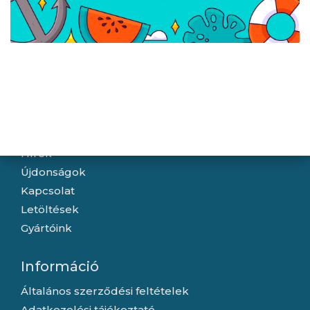
ACER 24,5" EK251QP6bi
ACER 27" Nitro
ZeroFrame FHD 144Hz
XV270P6bipr
IPS fekete monitor
ZeroFrame FHD 144Hz
IPS fekete monitor
Navigáció
Hírek
Újdonságok
Kapcsolat
Letöltések
Gyártóink
Információ
Általános szerződési feltételek
Adatkezelési tájékoztató