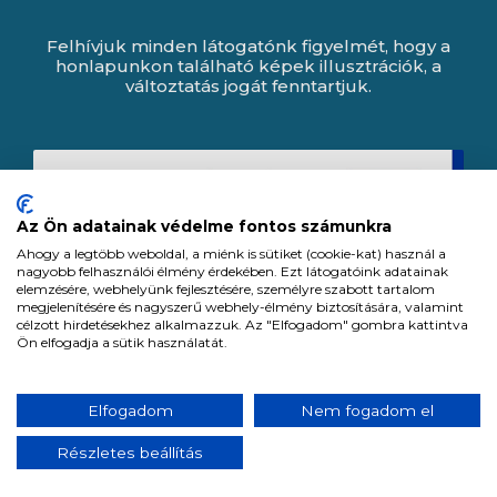
Felhívjuk minden látogatónk figyelmét, hogy a
honlapunkon található képek illusztrációk, a
változtatás jogát fenntartjuk.
Az Ön adatainak védelme fontos számunkra
Ahogy a legtöbb weboldal, a miénk is sütiket (cookie-kat) használ a
nagyobb felhasználói élmény érdekében. Ezt látogatóink adatainak
elemzésére, webhelyünk fejlesztésére, személyre szabott tartalom
megjelenítésére és nagyszerű webhely-élmény biztosítására, valamint
célzott hirdetésekhez alkalmazzuk. Az "Elfogadom" gombra kattintva
Ön elfogadja a sütik használatát.
Expert Zrt. © 1991 -
2026
.
Elfogadom
Nem fogadom el
Minden jog fenntartva. All rights reserved.
Részletes beállítás
Tervezte és készítette:
Vision-Software, az Octopus 8 ERP forgalmazója.