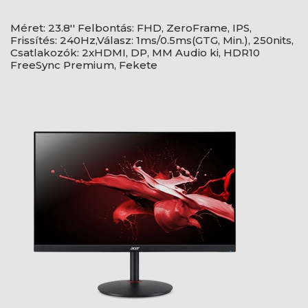
Méret: 23.8'' Felbontás: FHD, ZeroFrame, IPS,
Frissítés: 240Hz,Válasz: 1ms/0.5ms(GTG, Min.), 250nits,
Csatlakozók: 2xHDMI, DP, MM Audio ki, HDR10
FreeSync Premium, Fekete