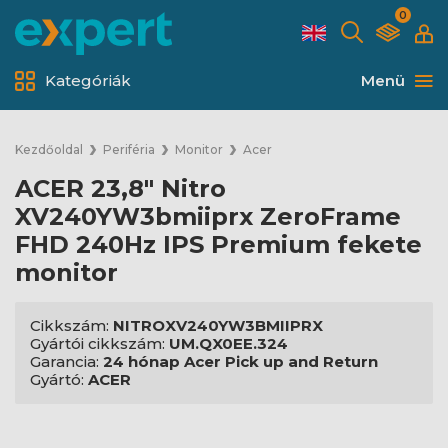
0
Kategóriák
Menü
Kezdőoldal
Periféria
Monitor
Acer
ACER 23,8" Nitro
XV240YW3bmiiprx ZeroFrame
FHD 240Hz IPS Premium fekete
monitor
Cikkszám:
NITROXV240YW3BMIIPRX
Gyártói cikkszám:
UM.QX0EE.324
Garancia:
24 hónap Acer Pick up and Return
Gyártó:
ACER