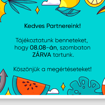
4,5" Nitro KG251QX0biip
ACER 24,5" EK251QP6bi
rame FHD 200Hz VA
ZeroFrame FHD 144Hz IP
 monitor
fekete monitor