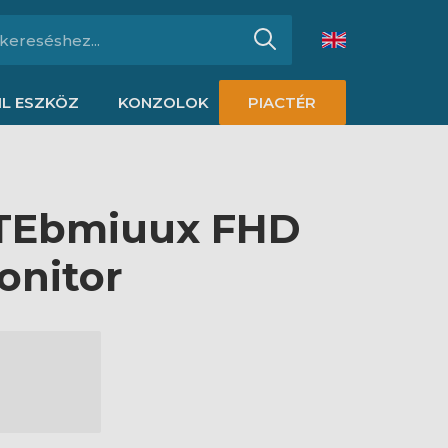
L ESZKÖZ
KONZOLOK
PIACTÉR
QTEbmiuux FHD
onitor