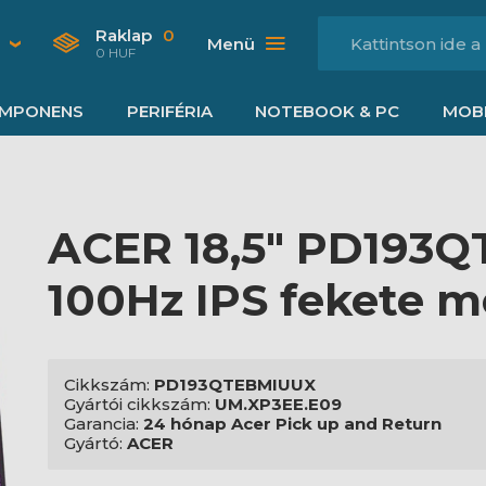
Raklap
0
Menü
0 HUF
MPONENS
PERIFÉRIA
NOTEBOOK & PC
MOBI
ACER 18,5" PD193
100Hz IPS fekete m
Cikkszám:
PD193QTEBMIUUX
Gyártói cikkszám:
UM.XP3EE.E09
Garancia:
24 hónap Acer Pick up and Return
Gyártó:
ACER