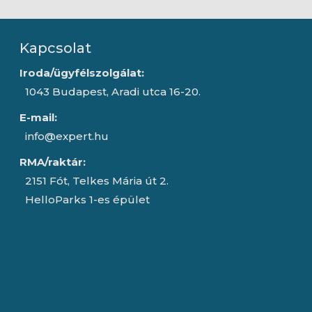
Kapcsolat
Iroda/ügyfélszolgálat:
1043 Budapest, Aradi utca 16-20.
E-mail:
info@expert.hu
RMA/raktár:
2151 Fót, Telkes Mária út 2.
HelloParks 1-es épület