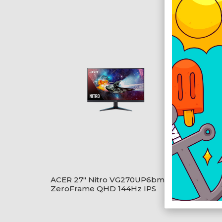
ACER 27" Nitro VG270UP6bmiipx
ACER 2
ZeroFrame QHD 144Hz IPS
ZeroF
fekete monitor
fekete