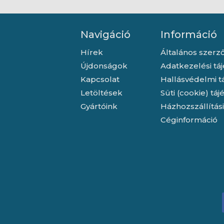
Navigáció
Információ
Hírek
Általános szerző
Újdonságok
Adatkezelési tá
Kapcsolat
Hallásvédelmi t
Letöltések
Süti (cookie) tá
Gyártóink
Házhozszállítás
Céginformáció