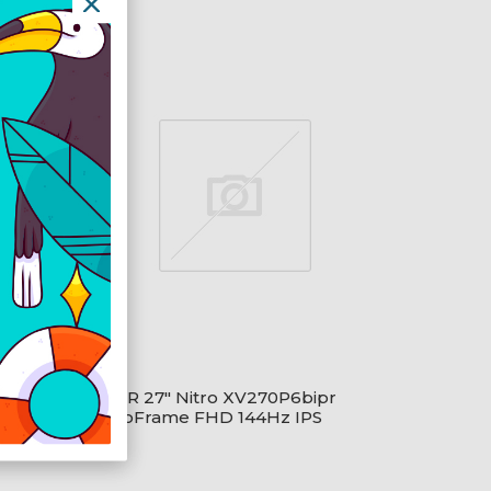
ACER 27" Nitro XV270P6bipr
S
ZeroFrame FHD 144Hz IPS
fekete monitor