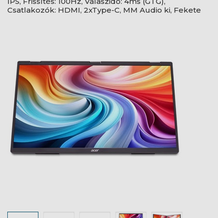
IPS, Frissítés: 100Hz, Válaszidő: 4ms (GTG),
Csatlakozók: HDMI, 2xType-C, MM Audio ki, Fekete