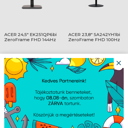
ACER 24,5" EK251QP6bi
ACER 23,8" SA242YH1bi
ZeroFrame FHD 144Hz
ZeroFrame FHD 100Hz
IPS fekete monitor
VA fekete monitor
ACER 27" Nitro
ACER 23,8" Nitro
XV272UV3bmiiprx
VG240YW3bmiipx