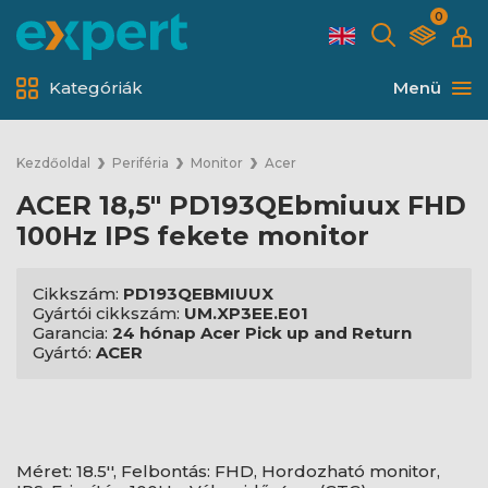
0
Kategóriák
Menü
Kezdőoldal
Periféria
Monitor
Acer
ACER 18,5" PD193QEbmiuux FHD
100Hz IPS fekete monitor
Cikkszám:
PD193QEBMIUUX
Gyártói cikkszám:
UM.XP3EE.E01
Garancia:
24 hónap Acer Pick up and Return
Gyártó:
ACER
Méret: 18.5'', Felbontás: FHD, Hordozható monitor,