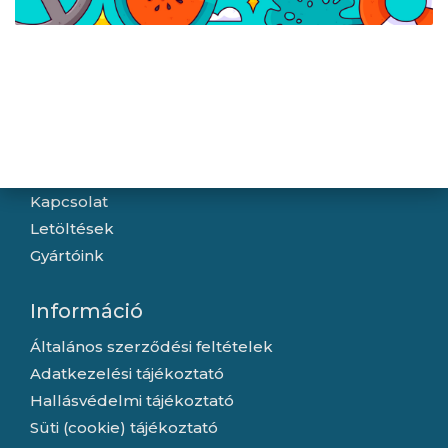
ZeroFrame QHD 180Hz
ZeroFrame - IPS - 240Hz
IPS fekete monitor
Navigáció
Hírek
Újdonságok
Kapcsolat
Letöltések
Gyártóink
Információ
Általános szerződési feltételek
Adatkezelési tájékoztató
Hallásvédelmi tájékoztató
Süti (cookie) tájékoztató