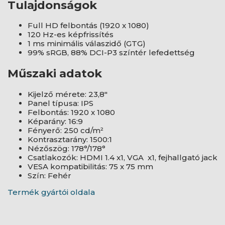
Tulajdonságok
Full HD felbontás (1920 x 1080)
120 Hz-es képfrissítés
1 ms minimális válaszidő (GTG)
99% sRGB, 88% DCI-P3 színtér lefedettség
Műszaki adatok
Kijelző mérete: 23,8"
Panel típusa: IPS
Felbontás: 1920 x 1080
Képarány: 16:9
Fényerő: 250 cd/m²
Kontrasztarány: 1500:1
Nézőszög: 178°/178°
Csatlakozók: HDMI 1.4 x1, VGA x1, fejhallgató jack
VESA kompatibilitás: 75 x 75 mm
Szín: Fehér
Termék gyártói oldala