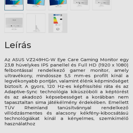
Leírás
Az ASUS VZ249HG-W Eye Care Gaming Monitor egy
23,8 hüvelykes IPS panellel és Full HD (1920 x 1080)
felbontással rendelkező gamer monitor, amely
ultravékony, mindössze 5,5 mm-es profilt kínál a
legvékonyabb pontján, valamint élénk képminőséget
biztosít. A gyors, 120 Hz-es képfrissítési ráta és az
Adaptive-Sync technológia kiküszöböli a képtörést
és az akadozó képsebességet a korábban nem
tapasztaltan sima játékélmény érdekében. Emellett
TÜV Rheinland tanúsítvánnyal rendelkező
villódzásmentes és alacsony kékfény-kibocsátású
technológiákat kínál a kényelmes, szemkímélő
használathoz