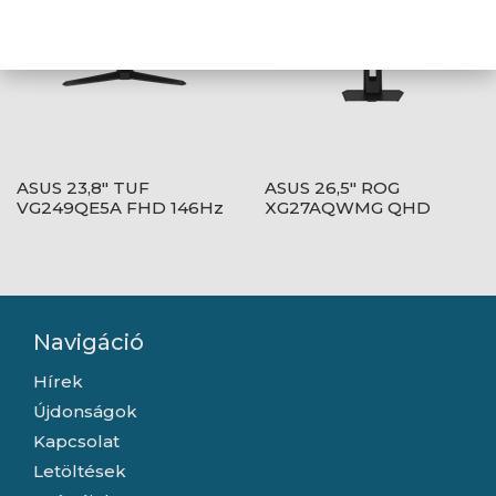
ASUS 23,8" TUF
ASUS 26,5" ROG
VG249QE5A FHD 146Hz
XG27AQWMG QHD
IPS fekete monitor
280Hz WOLED fekete
monitor
Navigáció
Hírek
Újdonságok
Kapcsolat
Letöltések