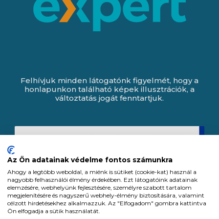
Felhívjuk minden látogatónk figyelmét, hogy a
honlapunkon található képek illusztrációk, a
változtatás jogát fenntartjuk.
Az Ön adatainak védelme fontos számunkra
Ahogy a legtöbb weboldal, a miénk is sütiket (cookie-kat) használ a
nagyobb felhasználói élmény érdekében. Ezt látogatóink adatainak
elemzésére, webhelyünk fejlesztésére, személyre szabott tartalom
megjelenítésére és nagyszerű webhely-élmény biztosítására, valamint
célzott hirdetésekhez alkalmazzuk. Az "Elfogadom" gombra kattintva
Ön elfogadja a sütik használatát.