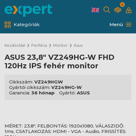
0
Kategóriák
Menü
Kezdőoldal
Periféria
Monitor
Asus
ASUS 23,8" VZ249HG-W FHD
120Hz IPS fehér monitor
Cikkszám:
VZ249HGW
Gyártói cikkszám:
VZ249HG-W
Garancia:
36 hónap
Gyártó:
ASUS
MÉRET: 23,8", FELBONTÁS: 1920x1080, VÁLASZIDŐ:
1ms, CSATLAKOZÁS: HDMI - VGA - Audio, FRISSÍTÉS: