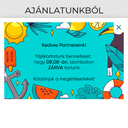
AJÁNLATUNKBÓL
ASUS 23,8" VY249HF-W
ASUS 21,5" VT229H FHD
FHD 100Hz IPS fehér
60Hz IPS fekete monitor
monitor