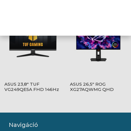
FHD 100Hz IPS fehér
60Hz IPS fekete monitor
monitor
ASUS 23,8" TUF
ASUS 26,5" ROG
VG249QE5A FHD 146Hz
XG27AQWMG QHD
IPS fekete monitor
280Hz WOLED fekete
monitor
Navigáció