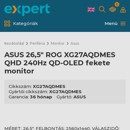
0
Kategóriák
Menü
Kezdőoldal
Periféria
Monitor
Asus
ASUS 26,5" ROG XG27AQDMES
QHD 240Hz QD-OLED fekete
monitor
Cikkszám:
XG27AQDMES
Gyártói cikkszám:
XG27AQDMES
Garancia:
36 hónap
Gyártó:
ASUS
MÉRET: 26,5", FELBONTÁS: 2560x1440, VÁLASZIDŐ: