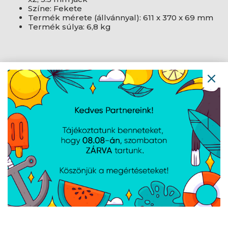
Színe: Fekete
Termék mérete (állvánnyal): 611 x 370 x 69 mm
Termék súlya: 6,8 kg
AJÁNLATUNKBÓL
ASUS 23,8" VY249HF-W
ASUS 21,5" VT229H FHD