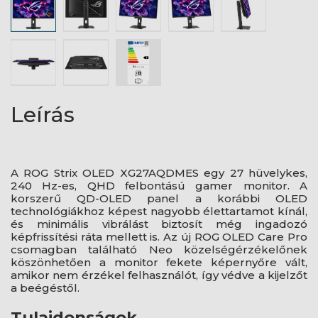
Leírás
A ROG Strix OLED XG27AQDMES egy 27 hüvelykes,
240 Hz-es, QHD felbontású gamer monitor. A
korszerű QD-OLED panel a korábbi OLED
technológiákhoz képest nagyobb élettartamot kínál,
és minimális vibrálást biztosít még ingadozó
képfrissítési ráta mellett is. Az új ROG OLED Care Pro
csomagban található Neo közelségérzékelőnek
köszönhetően a monitor fekete képernyőre vált,
amikor nem érzékel felhasználót, így védve a kijelzőt
a beégéstől.
Tulajdonságok