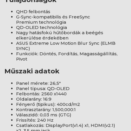
QHD felbontás
G-Sync-kompatibilis és FreeSync
Premium technológia
QD-OLED technológia
Nagy hatásfokú hűtőbordák a beégés
elkerülése érdekében
ASUS Extreme Low Motion Blur Sync (ELMB
SYNC)
Funkciók: Döntés, Fordítás, Magasságállítás,
Pivot
Műszaki adatok
Panel mérete: 26,5"
Panel típusa: QD-OLED
Felbontás: 2560 x1440
Oldalarány: 16:9
Fényerő (tipikus): 400cd/m2
Kontrasztarány: 1,500,000:1
Válaszidő: 0,03 ms (GTG)
Frissítés: 240 Hz
Csatlakozás: DisplayPort(v1.4) x1, HDMI(v2.1)
x2, 3.5 mm jack