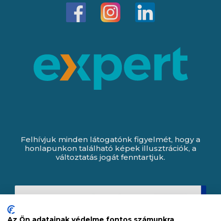
Felhívjuk minden látogatónk figyelmét, hogy a
honlapunkon található képek illusztrációk, a
változtatás jogát fenntartjuk.
Az Ön adatainak védelme fontos számunkra