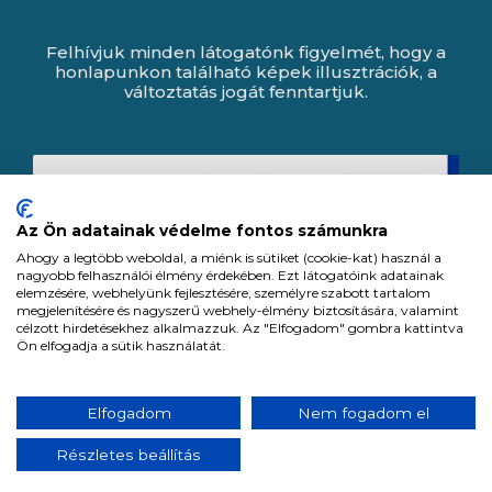
Felhívjuk minden látogatónk figyelmét, hogy a
honlapunkon található képek illusztrációk, a
változtatás jogát fenntartjuk.
Az Ön adatainak védelme fontos számunkra
Ahogy a legtöbb weboldal, a miénk is sütiket (cookie-kat) használ a
nagyobb felhasználói élmény érdekében. Ezt látogatóink adatainak
elemzésére, webhelyünk fejlesztésére, személyre szabott tartalom
megjelenítésére és nagyszerű webhely-élmény biztosítására, valamint
célzott hirdetésekhez alkalmazzuk. Az "Elfogadom" gombra kattintva
Ön elfogadja a sütik használatát.
Expert Zrt. © 1991 -
2026
.
Elfogadom
Nem fogadom el
Minden jog fenntartva. All rights reserved.
Részletes beállítás
Tervezte és készítette:
Vision-Software, az Octopus 8 ERP forgalmazója.