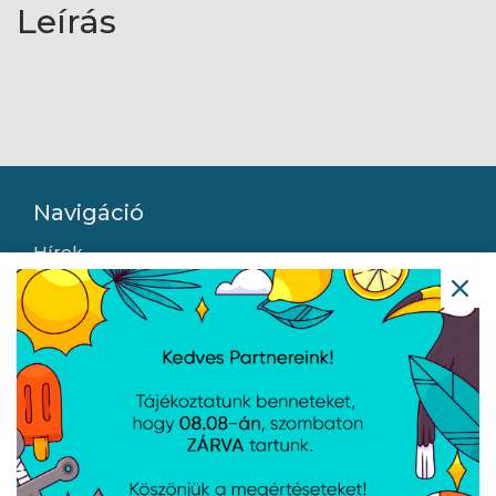
Leírás
Navigáció
Hírek
Újdonságok
Kapcsolat
Letöltések
Gyártóink
Információ
Általános szerződési feltételek