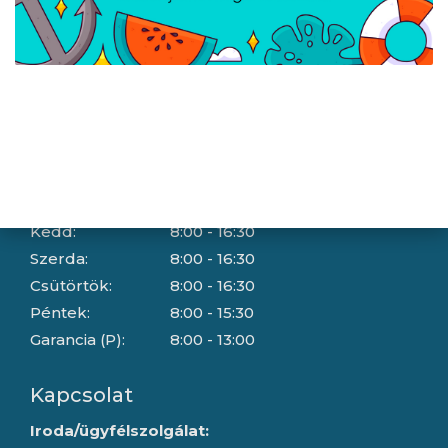
Adatkezelési tájékoztató
Hallásvédelmi tájékoztató
Süti (cookie) tájékoztató
Házhozszállítási lehetőségek
Céginformáció
Nyitvatartás
Hétfő:
8:00 - 16:30
Kedd:
8:00 - 16:30
Szerda:
8:00 - 16:30
Csütörtök:
8:00 - 16:30
Péntek:
8:00 - 15:30
Garancia (P):
8:00 - 13:00
Kapcsolat
Iroda/ügyfélszolgálat: