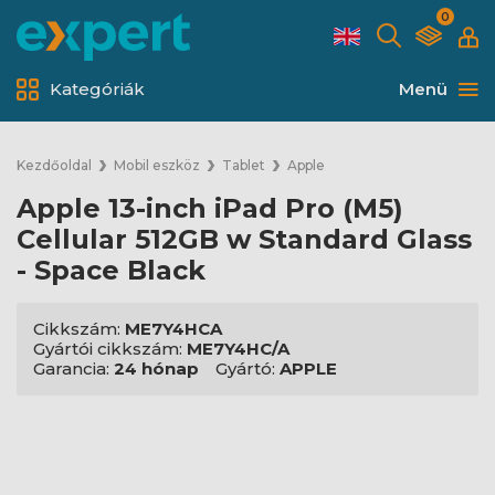
0
Kategóriák
Menü
Kezdőoldal
Mobil eszköz
Tablet
Apple
Apple 13-inch iPad Pro (M5)
Cellular 512GB w Standard Glass
- Space Black
Cikkszám:
ME7Y4HCA
Gyártói cikkszám:
ME7Y4HC/A
Garancia:
24 hónap
Gyártó:
APPLE