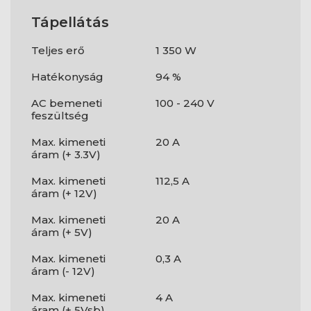
Tápellátás
Teljes erő
1 350 W
Hatékonyság
94 %
AC bemeneti
100 - 240 V
feszültség
Max. kimeneti
20 A
áram (+ 3.3V)
Max. kimeneti
112,5 A
áram (+ 12V)
Max. kimeneti
20 A
áram (+ 5V)
Max. kimeneti
0,3 A
áram (- 12V)
Max. kimeneti
4 A
áram (+ 5Vsb)