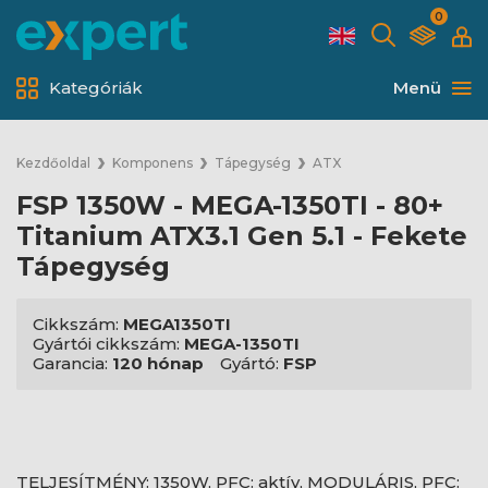
0
Kategóriák
Menü
Kezdőoldal
Komponens
Tápegység
ATX
FSP 1350W - MEGA-1350TI - 80+
Titanium ATX3.1 Gen 5.1 - Fekete
Tápegység
Cikkszám:
MEGA1350TI
Gyártói cikkszám:
MEGA-1350TI
Garancia:
120 hónap
Gyártó:
FSP
TELJESÍTMÉNY: 1350W, PFC: aktív, MODULÁRIS, PFC: