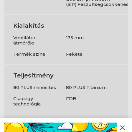
(SIP);Feszültségcsökkenés
Kialakítás
Ventilátor
135 mm
átmérője
Termék színe
Fekete
Teljesítmény
80 PLUS minősítés
80 PLUS Titanium
Csapágy-
FDB
technológia
Csatlakozók