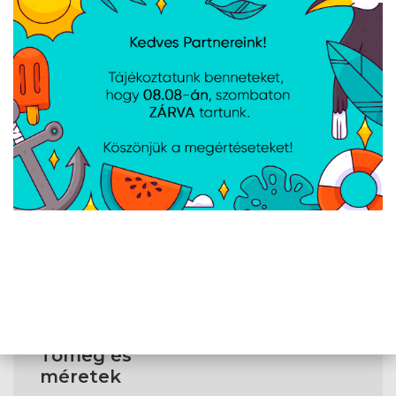
és
csatlakozási
felületek
Kábelezés típusa
Teljesen
moduláris
PCI Express
6
hálózati
csatlakozók (6+2
tűs)
CPU hálózati
Igen
csatlakozó (4 + 4
tűs)
Alaplap
20+4 pin ATX
tápcsatlakozó
Tömeg és
méretek