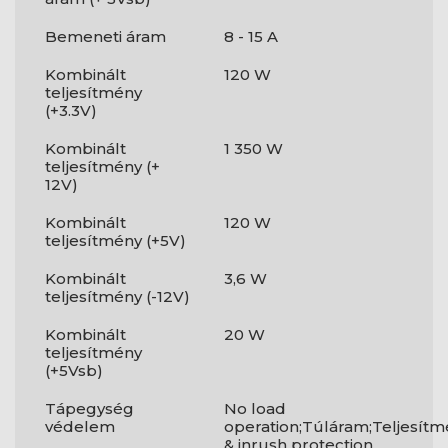
Bemeneti áram
8 - 15 A
Kombinált
120 W
teljesítmény
(+3.3V)
Kombinált
1 350 W
teljesítmény (+
12V)
Kombinált
120 W
teljesítmény (+5V)
Kombinált
3,6 W
teljesítmény (-12V)
Kombinált
20 W
teljesítmény
(+5Vsb)
Tápegység
No load
védelem
operation;Túláram;Teljesít
& inrush protection