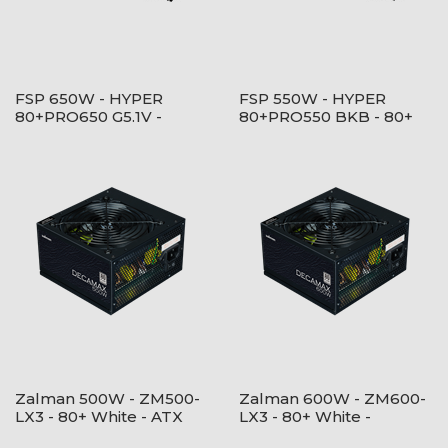
FSP 650W - HYPER
FSP 550W - HYPER
80+PRO650 G5.1V -
80+PRO550 BKB - 80+
Bulk/OEM - 80+ Bronze
Bronze - ATX12V V2.52 -
- Fekete Tápegység
Fekete Tápegység
Zalman 500W - ZM500-
Zalman 600W - ZM600-
LX3 - 80+ White - ATX
LX3 - 80+ White -
12V Ver2.31 - nem
ATX12V Ver2.31 - nem