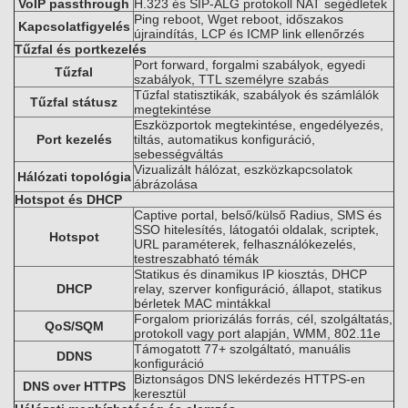
VoIP passthrough
H.323 és SIP-ALG protokoll NAT segédletek
Ping reboot, Wget reboot, időszakos
Kapcsolatfigyelés
újraindítás, LCP és ICMP link ellenőrzés
Tűzfal és portkezelés
Port forward, forgalmi szabályok, egyedi
Tűzfal
szabályok, TTL személyre szabás
Tűzfal statisztikák, szabályok és számlálók
Tűzfal státusz
megtekintése
Eszközportok megtekintése, engedélyezés,
Port kezelés
tiltás, automatikus konfiguráció,
sebességváltás
Vizualizált hálózat, eszközkapcsolatok
Hálózati topológia
ábrázolása
Hotspot és DHCP
Captive portal, belső/külső Radius, SMS és
SSO hitelesítés, látogatói oldalak, scriptek,
Hotspot
URL paraméterek, felhasználókezelés,
testreszabható témák
Statikus és dinamikus IP kiosztás, DHCP
DHCP
relay, szerver konfiguráció, állapot, statikus
bérletek MAC mintákkal
Forgalom priorizálás forrás, cél, szolgáltatás,
QoS/SQM
protokoll vagy port alapján, WMM, 802.11e
Támogatott 77+ szolgáltató, manuális
DDNS
konfiguráció
Biztonságos DNS lekérdezés HTTPS-en
DNS over HTTPS
keresztül