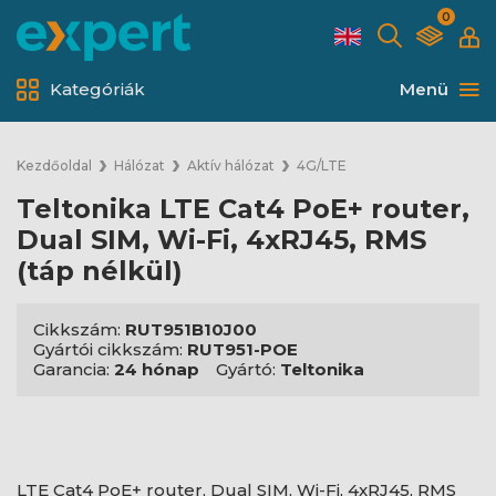
0
Kategóriák
Menü
Kezdőoldal
Hálózat
Aktív hálózat
4G/LTE
Teltonika LTE Cat4 PoE+ router,
Dual SIM, Wi-Fi, 4xRJ45, RMS
(táp nélkül)
Cikkszám:
RUT951B10J00
Gyártói cikkszám:
RUT951-POE
Garancia:
24 hónap
Gyártó:
Teltonika
LTE Cat4 PoE+ router, Dual SIM, Wi-Fi, 4xRJ45, RMS