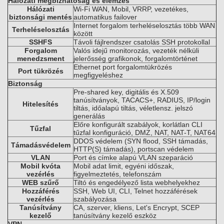
Hálózati megbízhatóság és elemzés
Hálózati
Wi-Fi WAN, Mobil, VRRP, vezetékes,
biztonsági mentés
automatikus failover
Internet forgalom terheléselosztás több WAN
Terheléselosztás
között
SSHFS
Távoli fájlrendszer csatolás SSH protokollal
Forgalom
Valós idejű monitorozás, vezeték nélküli
menedzsment
jelerősség grafikonok, forgalomtörténet
Ethernet port forgalomtükrözés
Port tükrözés
megfigyeléshez
Biztonság
Pre-shared key, digitális és X.509
tanúsítványok, TACACS+, RADIUS, IP/login
Hitelesítés
tiltás, időalapú tiltás, véletlensz. jelszó
generálás
Előre konfigurált szabályok, korlátlan CLI
Tűzfal
tűzfal konfiguráció, DMZ, NAT, NAT-T, NAT64
DDOS védelem (SYN flood, SSH támadás,
Támadásvédelem
HTTP(S) támadás), portscan védelem
VLAN
Port és címke alapú VLAN szeparáció
Mobil kvóta
Mobil adat limit, egyéni időszak,
vezérlés
figyelmeztetés, telefonszám
WEB szűrő
Tiltó és engedélyező lista webhelyekhez
Hozzáférés
SSH, Web UI, CLI, Telnet hozzáférések
vezérlés
szabályozása
Tanúsítvány
CA, szerver, kliens, Let's Encrypt, SCEP
kezelő
tanúsítvány kezelő eszköz