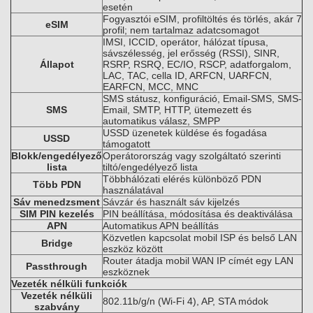
esetén
Fogyasztói eSIM, profiltöltés és törlés, akár 7
eSIM
profil; nem tartalmaz adatcsomagot
IMSI, ICCID, operátor, hálózat típusa,
sávszélesség, jel erősség (RSSI), SINR,
Állapot
RSRP, RSRQ, EC/IO, RSCP, adatforgalom,
LAC, TAC, cella ID, ARFCN, UARFCN,
EARFCN, MCC, MNC
SMS státusz, konfiguráció, Email-SMS, SMS-
SMS
Email, SMTP, HTTP, ütemezett és
automatikus válasz, SMPP
USSD üzenetek küldése és fogadása
USSD
támogatott
Blokk/engedélyező
Operátorország vagy szolgáltató szerinti
lista
tiltó/engedélyező lista
Többhálózati elérés különböző PDN
Több PDN
használatával
Sáv menedzsment
Sávzár és használt sáv kijelzés
SIM PIN kezelés
PIN beállítása, módosítása és deaktiválása
APN
Automatikus APN beállítás
Közvetlen kapcsolat mobil ISP és belső LAN
Bridge
eszköz között
Router átadja mobil WAN IP címét egy LAN
Passthrough
eszköznek
Vezeték nélküli funkciók
Vezeték nélküli
802.11b/g/n (Wi-Fi 4), AP, STA módok
szabvány