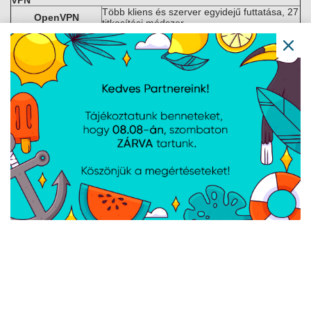
VPN
Több kliens és szerver egyidejű futtatása, 27
OpenVPN
titkosítási módszer
OpenVPN
DES-CBC 64, RC2-CBC 128, AES-256-CBC
Titkosítások
256, és még sok más
IPsec
XFRM, IKEv1, IKEv2, 14 titkosítási mód
GRE
GRE tunnel és GRE over IPsec támogatás
Client és szerver példányok egyidejűleg,
PPTP, L2TP
L2TPv3, L2TP over IPsec támogatás
TLS titkosítás hozzáadása proxy
Stunnel
segítségével
Skálázható IPsec VPN-ek építése, Phase2/3,
DMVPN
Dual Hub
SSTP
SSTP kliens támogatás
ZeroTier
ZeroTier VPN kliens támogatás
WireGuard
WireGuard kliens és szerver
Tinc
Titkosított, hitelesített és tömörített VPN
Ipari protokollok
OPC UA
Kliens, szerver TCP kapcsolatok
Szerver, kliens mód, RTU és TCP, egyedi
MODBUS
regiszterek támogatása
HTTP(S), MQTT, Azure MQTT; adat gyűjtés
DATA TO SERVER
több forrásból LUA script támogatással
MODBUS parancsok küldése/fogadása
MQTT Gateway
MQTT brokerrel
DNP3
Station, Outstation TCP
DLMS/COSEM
Használati mérő protokoll, TCP kliens