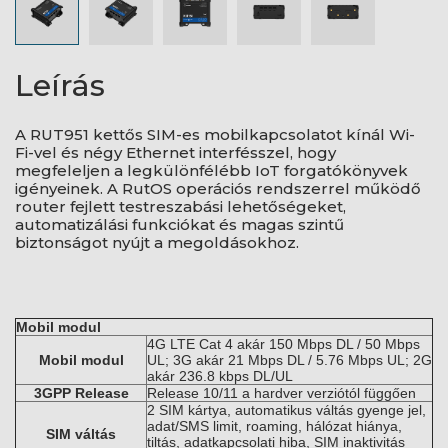
Leírás
A RUT951 kettős SIM-es mobilkapcsolatot kínál Wi-
Fi-vel és négy Ethernet interfésszel, hogy
megfeleljen a legkülönfélébb IoT forgatókönyvek
igényeinek. A RutOS operációs rendszerrel működő
router fejlett testreszabási lehetőségeket,
automatizálási funkciókat és magas szintű
biztonságot nyújt a megoldásokhoz.
Mobil modul
4G LTE Cat 4 akár 150 Mbps DL / 50 Mbps
Mobil modul
UL; 3G akár 21 Mbps DL / 5.76 Mbps UL; 2G
akár 236.8 kbps DL/UL
3GPP Release
Release 10/11 a hardver verziótól függően
2 SIM kártya, automatikus váltás gyenge jel,
adat/SMS limit, roaming, hálózat hiánya,
SIM váltás
tiltás, adatkapcsolati hiba, SIM inaktivitás