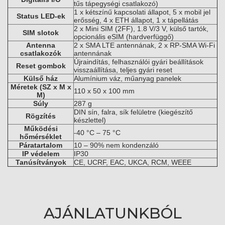
tűs tápegységi csatlakozó)
1 x kétszínű kapcsolati állapot, 5 x mobil jel
Status LED-ek
erősség, 4 x ETH állapot, 1 x tápellátás
2 x Mini SIM (2FF), 1.8 V/3 V, külső tartók,
SIM slotok
opcionális eSIM (hardverfüggő)
Antenna
2 x SMA LTE antennának, 2 x RP-SMA Wi-Fi
csatlakozók
antennának
Újraindítás, felhasználói gyári beállítások
Reset gombok
visszaállítása, teljes gyári reset
Külső ház
Alumínium váz, műanyag panelek
Méretek (SZ x M x
110 x 50 x 100 mm
M)
Súly
287 g
DIN sín, falra, sík felületre (kiegészítő
Rögzítés
készlettel)
Működési
-40 °C – 75 °C
hőmérséklet
Páratartalom
10 – 90% nem kondenzáló
IP védelem
IP30
Tanúsítványok
CE, UCRF, EAC, UKCA, RCM, WEEE
AJÁNLATUNKBÓL