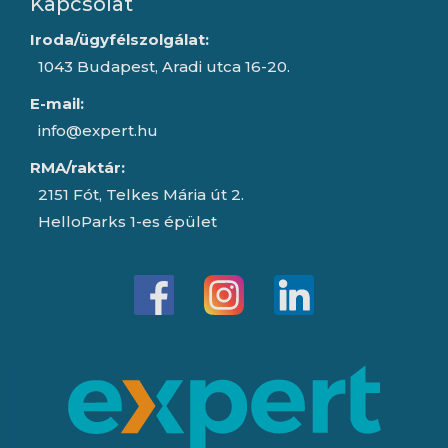
Kapcsolat
Iroda/ügyfélszolgálat:
1043 Budapest, Aradi utca 16-20.
E-mail:
info@expert.hu
RMA/raktár:
2151 Fót, Telkes Mária út 2.
HelloParks 1-es épület