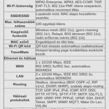
WPA2-Enterprise, WPA3, AES-CCMP, TKIP,
Wi-Fi biztonság
EAP-TLS, 802.11w PMF, kliens szeparáció,
automatikus reconnect tiltás
Lopakodó mód, MAC alapú hozzáférés-
SSID/ESSID
vezérlés
Max. felhasználók
100 egyidejű kliens
száma
Wireless mesh (802.11s), gyors roaming
Kiegészítő
(802.11r), Relayd, BSS átmenet (802.11v),
funkciók
rádió erőforrás mérés (802.11k)
MAC szűrő
Engedélyező és tiltó lista
Wi-Fi QR kód
QR kód olvasás automatikus csatlakozással
Hotspot landing page továbbítása eszközök
TravelMate
között
Ethernet és hálózat
1 x 10/100 Mbps, IEEE
WAN
802.3/802.3u/802.3az, automatikus
MDI/MDIX
3 x 10/100 Mbps, IEEE 802.3/802.3u,
LAN
automatikus MDI/MDIX
Statikus, dinamikus (BGP, OSPF v2, RIP
Routing
v1/v2, EIGRP, NHRP), szabály alapú routing
TCP, UDP, IPv4, IPv6, ICMP, NTP, DNS,
HTTP, HTTPS, SFTP, FTP, SMTP, SSL/TLS,
Hálózati
ARP, VRRP, PPP, PPPoE, UPNP, SSH, DHCP,
protokollok
Telnet, SMPP, SNMP, MQTT, Wake On Lan,
VXLAN