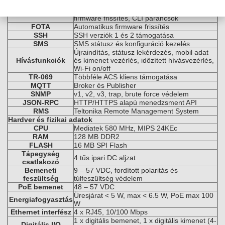
Menedzsment és monitoring
HTTP/HTTPS konfiguráció, állapotjelzés,
WEB UI
firmware frissítés, CLI parancsok
FOTA
Automatikus firmware frissítés
SSH
SSH verziók 1 és 2 támogatása
SMS
SMS státusz és konfiguráció kezelés
Újraindítás, státusz lekérdezés, mobil adat
Hívásfunkciók
és kimenet vezérlés, időzített hívásvezérlés,
Wi-Fi on/off
TR-069
Többféle ACS kliens támogatása
MQTT
Broker és Publisher
SNMP
v1, v2, v3, trap, brute force védelem
JSON-RPC
HTTP/HTTPS alapú menedzsment API
RMS
Teltonika Remote Management System
Hardver és fizikai adatok
CPU
Mediatek 580 MHz, MIPS 24KEc
RAM
128 MB DDR2
FLASH
16 MB SPI Flash
Tápegység
4 tűs ipari DC aljzat
csatlakozó
Bemeneti
9 – 57 VDC, fordított polaritás és
feszültség
túlfeszültség védelem
PoE bemenet
48 – 57 VDC
Üresjárat < 5 W, max < 6.5 W, PoE max 100
Energiafogyasztás
W
Ethernet interfész
4 x RJ45, 10/100 Mbps
1 x digitális bemenet, 1 x digitális kimenet (4-
Digitális I/O