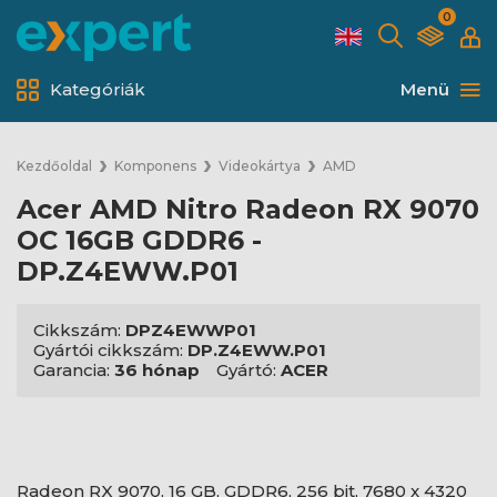
0
Kategóriák
Menü
Kezdőoldal
Komponens
Videokártya
AMD
Acer AMD Nitro Radeon RX 9070
OC 16GB GDDR6 -
DP.Z4EWW.P01
Cikkszám:
DPZ4EWWP01
Gyártói cikkszám:
DP.Z4EWW.P01
Garancia:
36 hónap
Gyártó:
ACER
Radeon RX 9070, 16 GB, GDDR6, 256 bit, 7680 x 4320