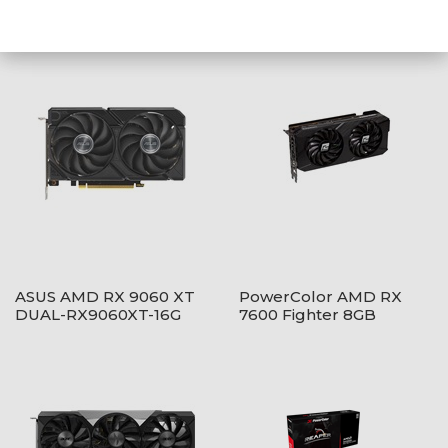
AJÁNLATUNKBÓL
ASUS AMD RX 9060 XT
PowerColor AMD RX
DUAL-RX9060XT-16G
7600 Fighter 8GB
GDDR6 - RX7600 8G-
F/V2