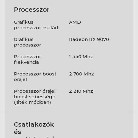
Processzor
Grafikus
AMD
processzor család
Grafikus
Radeon RX 9070
processzor
Processzor
1 440 Mhz
frekvencia
Processzor boost
2 700 Mhz
órajel
Processzor órajel
2 210 Mhz
boost sebessége
(játék módban)
Csatlakozók
és