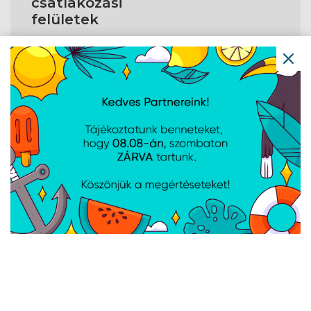
csatlakozási
felületek
Csatlakozófelület
PCI Express x16 5.0
típusa
HDMI portok
1
mennyisége
DVI-D portok
0
száma
DisplayPort száma
3
DVI-I portok
0
száma
A weboldalon esetlegesen előforduló elektronikus feltöltési,
technikai hibákért felelősséget nem vállalunk.