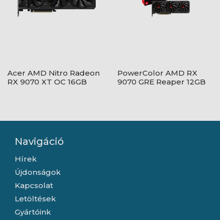
Acer AMD Nitro Radeon
PowerColor AMD RX
RX 9070 XT OC 16GB
9070 GRE Reaper 12GB
GDDR6 -
GDDR6 - RX9070GRE
DP.Z4DWW.P01
12G-A
Navigáció
Hírek
Újdonságok
Kapcsolat
Letöltések
Gyártóink