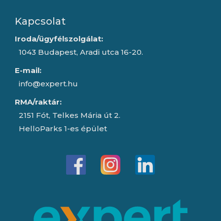
Kapcsolat
Iroda/ügyfélszolgálat:
1043 Budapest, Aradi utca 16-20.
E-mail:
info@expert.hu
RMA/raktár:
2151 Fót, Telkes Mária út 2.
HelloParks 1-es épület