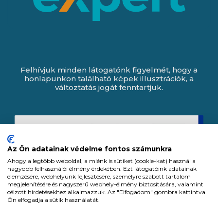
Felhívjuk minden látogatónk figyelmét, hogy a
honlapunkon található képek illusztrációk, a
változtatás jogát fenntartjuk.
Az Ön adatainak védelme fontos számunkra
Ahogy a legtöbb weboldal, a miénk is sütiket (cookie-kat) használ a
nagyobb felhasználói élmény érdekében. Ezt látogatóink adatainak
elemzésére, webhelyünk fejlesztésére, személyre szabott tartalom
megjelenítésére és nagyszerű webhely-élmény biztosítására, valamint
célzott hirdetésekhez alkalmazzuk. Az "Elfogadom" gombra kattintva
Ön elfogadja a sütik használatát.