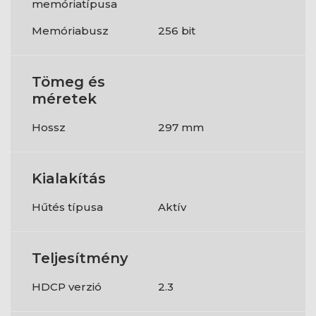
memóriatípusa
Memóriabusz
256 bit
Tömeg és
méretek
Hossz
297 mm
Kialakítás
Hűtés típusa
Aktív
Teljesítmény
HDCP verzió
2.3