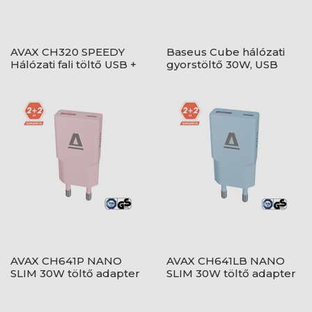
AVAX CH320 SPEEDY
Baseus Cube hálózati
Hálózati fali töltő USB +
gyorstöltő 30W, USB
Type C, 20W
Type-C + 2×USB Type-A,
fehér
AVAX CH641P NANO
AVAX CH641LB NANO
SLIM 30W töltő adapter
SLIM 30W töltő adapter
USB-C (PD3.0)+USB-A
USB-C (PD3.0)+USB-A
(QC3.0), rózsaszín
(QC3.0), világoskék