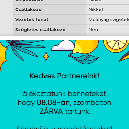
Csatlakozó
Nikkel
Vezeték fonat
Műanyag szigetel
Szögletes csatlakozó
Nem
Szín
Fekete
Bruttó súly
57 g
AJÁNLATUNKBÓL