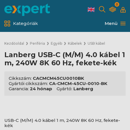
0
Kategóriák
Menü
Kezdőoldal
Periféria
Egyéb
Kábelek
USB kábel
Lanberg USB-C (M/M) 4.0 kábel 1
m, 240W 8K 60 Hz, fekete-kék
Cikkszám:
CACMCM45CU0010BK
Gyártói cikkszám:
CA-CMCM-45CU-0010-BK
Garancia:
24 hónap
Gyártó:
Lanberg
USB-C (M/M) 4.0 kábel 1 m, 240W 8K 60 Hz, fekete-
kék