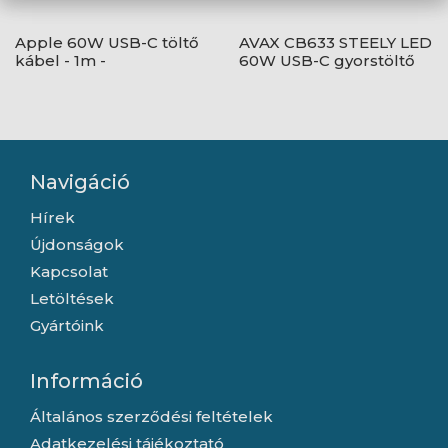
Apple 60W USB-C töltő
AVAX CB633 STEELY LED
kábel - 1m -
60W USB-C gyorstöltő
MW493ZM/A
kábel, fonott, fekete -
2m
Navigáció
Hírek
Újdonságok
Kapcsolat
Letöltések
Gyártóink
Információ
Általános szerződési feltételek
Adatkezelési tájékoztató