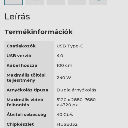
Leírás
Termékinformációk
Csatlakozók
USB Type-C
USB verzió
4.0
Kábel hossza
100 cm
Maximális töltési
240 W
teljesítmény
Árnyékolás típusa
Dupla árnyékolás
Maximális videó
5120 x 2880, 7680
felbontás
x 4320 px
Átviteli sebesség
40 Gb/s
Chipkészlet
HUSB332