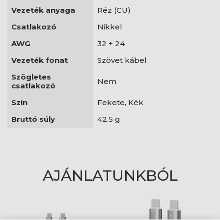
Vezeték anyaga
Réz (CU)
Csatlakozó
Nikkel
AWG
32 + 24
Vezeték fonat
Szövet kábel
Szögletes
Nem
csatlakozó
Szín
Fekete, Kék
Bruttó súly
42.5 g
AJÁNLATUNKBÓL