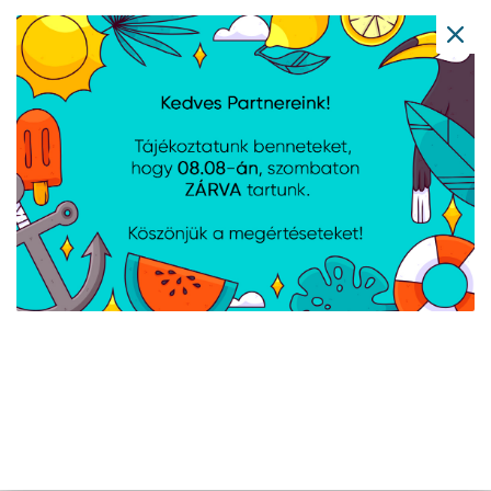
AVAX CB302G STEELY
AVAX CB316 GLOWY
Type C-Type C 60W
60W USB-C gyorstöltő
gyorstöltő, sodorszálas
kábel, fehér - 1m
kábel, 3A, acélszürke -
1,5m