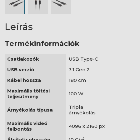
Leírás
Termékinformációk
Csatlakozók
USB Type-C
USB verzió
3.1 Gen 2
Kábel hossza
180 cm
Maximális töltési
100 W
teljesítmény
Tripla
Árnyékolás típusa
árnyékolás
Maximális videó
4096 x 2160 px
felbontás
Átviteli sebesség
10 Gb/s