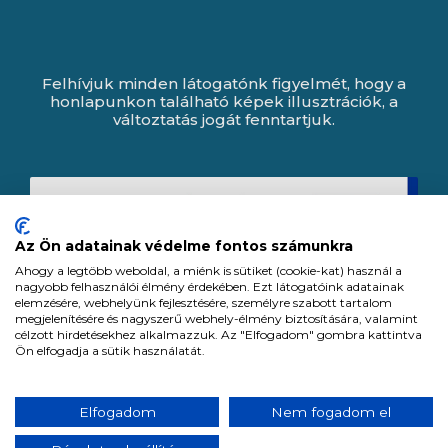
Felhívjuk minden látogatónk figyelmét, hogy a
honlapunkon található képek illusztrációk, a
változtatás jogát fenntartjuk.
Az Ön adatainak védelme fontos számunkra
Ahogy a legtöbb weboldal, a miénk is sütiket (cookie-kat) használ a
nagyobb felhasználói élmény érdekében. Ezt látogatóink adatainak
elemzésére, webhelyünk fejlesztésére, személyre szabott tartalom
megjelenítésére és nagyszerű webhely-élmény biztosítására, valamint
célzott hirdetésekhez alkalmazzuk. Az "Elfogadom" gombra kattintva
Ön elfogadja a sütik használatát.
Expert Zrt. © 1991 -
2026
.
Elfogadom
Nem fogadom el
Minden jog fenntartva. All rights reserved.