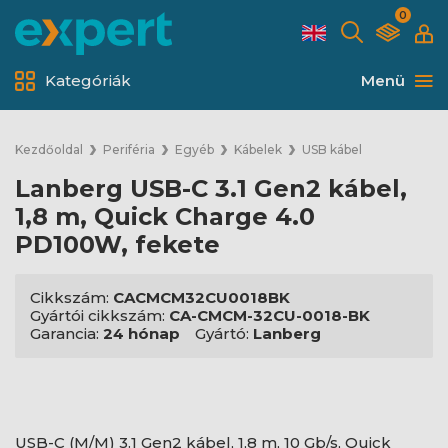
0
Kategóriák
Menü
Kezdőoldal
Periféria
Egyéb
Kábelek
USB kábel
Lanberg USB-C 3.1 Gen2 kábel,
1,8 m, Quick Charge 4.0
PD100W, fekete
Cikkszám:
CACMCM32CU0018BK
Gyártói cikkszám:
CA-CMCM-32CU-0018-BK
Garancia:
24 hónap
Gyártó:
Lanberg
USB-C (M/M) 3.1 Gen2 kábel, 1,8 m, 10 Gb/s, Quick