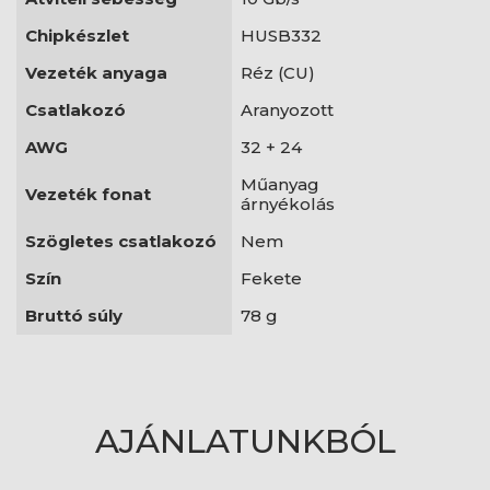
Chipkészlet
HUSB332
Vezeték anyaga
Réz (CU)
Csatlakozó
Aranyozott
AWG
32 + 24
Műanyag
Vezeték fonat
árnyékolás
Szögletes csatlakozó
Nem
Szín
Fekete
Bruttó súly
78 g
AJÁNLATUNKBÓL