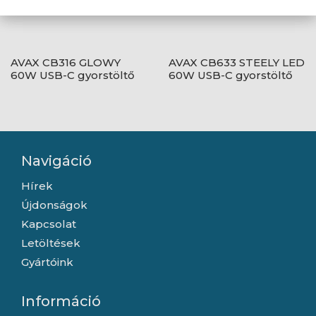
AVAX CB316 GLOWY
AVAX CB633 STEELY LED
60W USB-C gyorstöltő
60W USB-C gyorstöltő
kábel, fehér - 1m
kábel, fonott, fekete -
2m
Navigáció
Hírek
Újdonságok
Kapcsolat
Letöltések
Gyártóink
Információ