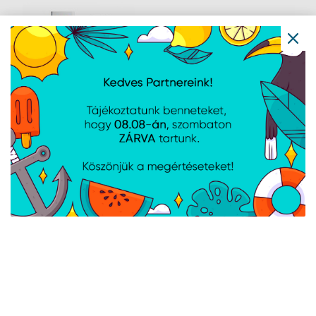
Xiaomi 6A Type-A to
AVAX CB302G STEELY
Type-C kábel - 1m -
Type C-Type C 60W
BHR6032GL
gyorstöltő, sodorszálas
kábel, 3A, acélszürke -
1,5m