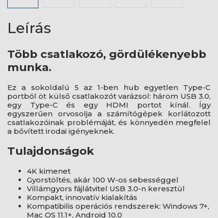
Leírás
Több csatlakozó, gördülékenyebb
munka.
Ez a sokoldalú 5 az 1-ben hub egyetlen Type-C
portból öt külső csatlakozót varázsol: három USB 3.0,
egy Type-C és egy HDMI portot kínál. Így
egyszerűen orvosolja a számítógépek korlátozott
csatlakozóinak problémáját, és könnyedén megfelel
a bővített irodai igényeknek.
Tulajdonságok
4K kimenet
Gyorstöltés, akár 100 W-os sebességgel
Villámgyors fájlátvitel USB 3.0-n keresztül
Kompakt, innovatív kialakítás
Kompatibilis operációs rendszerek: Windows 7+,
Mac OS 11.1+, Android 10.0