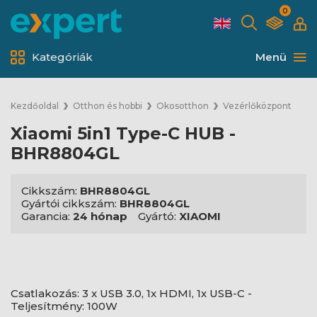
0
Kategóriák
Menü
Kezdőoldal
Otthon és hobbi
Okosotthon
Vezérlőközpont
Xiaomi 5in1 Type-C HUB -
BHR8804GL
Cikkszám:
BHR8804GL
Gyártói cikkszám:
BHR8804GL
Garancia:
24 hónap
Gyártó:
XIAOMI
Csatlakozás: 3 x USB 3.0, 1x HDMI, 1x USB-C -
Teljesítmény: 100W