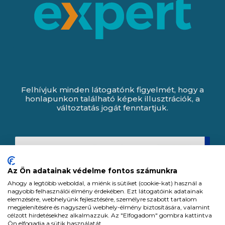
Felhívjuk minden látogatónk figyelmét, hogy a
honlapunkon található képek illusztrációk, a
változtatás jogát fenntartjuk.
Az Ön adatainak védelme fontos számunkra
Ahogy a legtöbb weboldal, a miénk is sütiket (cookie-kat) használ a
nagyobb felhasználói élmény érdekében. Ezt látogatóink adatainak
elemzésére, webhelyünk fejlesztésére, személyre szabott tartalom
megjelenítésére és nagyszerű webhely-élmény biztosítására, valamint
célzott hirdetésekhez alkalmazzuk. Az "Elfogadom" gombra kattintva
Ön elfogadja a sütik használatát.