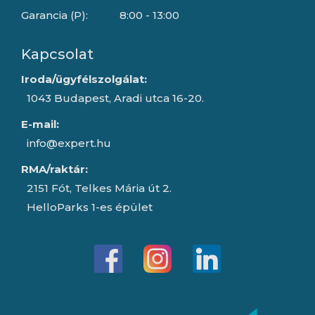
Garancia (P):
8:00 - 13:00
Kapcsolat
Iroda/ügyfélszolgálat:
1043 Budapest, Aradi utca 16-20.
E-mail:
info@expert.hu
RMA/raktár:
2151 Fót, Telkes Mária út 2.
HelloParks 1-es épület