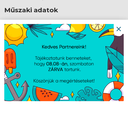
Műszaki adatok
Bemeneti csatlakozó: USB-C
Kimeneti csatlakozó: 1x HDMI 2.0, 3x USB-A 3.0,
USB-C
Színe: Szürke
Termék méretei: 91 x 15 x 215 mm
Termék súlya: 170 g
Navigáció
Hírek
Újdonságok
Kapcsolat
Letöltések