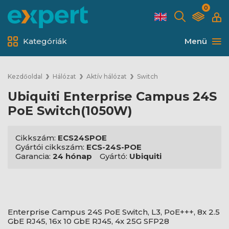
0
Kategóriák
Menü
Kezdőoldal
Hálózat
Aktív hálózat
Switch
Ubiquiti Enterprise Campus 24S
PoE Switch(1050W)
Cikkszám:
ECS24SPOE
Gyártói cikkszám:
ECS-24S-POE
Garancia:
24 hónap
Gyártó:
Ubiquiti
Enterprise Campus 24S PoE Switch, L3, PoE+++, 8x 2.5
GbE RJ45, 16x 10 GbE RJ45, 4x 25G SFP28