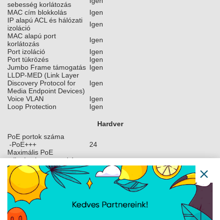
Igen
sebesség korlátozás
MAC cím blokkolás
Igen
IP alapú ACL és hálózati
Igen
izoláció
MAC alapú port
Igen
korlátozás
Port izoláció
Igen
Port tükrözés
Igen
Jumbo Frame támogatás
Igen
LLDP-MED (Link Layer
Discovery Protocol for
Igen
Media Endpoint Devices)
Voice VLAN
Igen
Loop Protection
Igen
Hardver
PoE portok száma
-PoE+++
24
Maximális PoE
teljesítmény portonként
-PoE+++:
90W
Maximális
150W (PoE nélkül)
teljesítményfogyasztás
2400W (PoE-val együtt)
(2) Univerzális bemenet, 100–240V AC,
Tápellátás
50/60 Hz
(2) AC bemenet, hot-swappable
Táp bemenet típusa
tápegység modulok