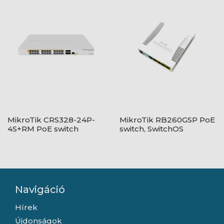
MikroTik CRS328-24P-
MikroTik RB260GSP PoE
4S+RM PoE switch
switch, SwitchOS
Navigáció
Hírek
Újdonságok