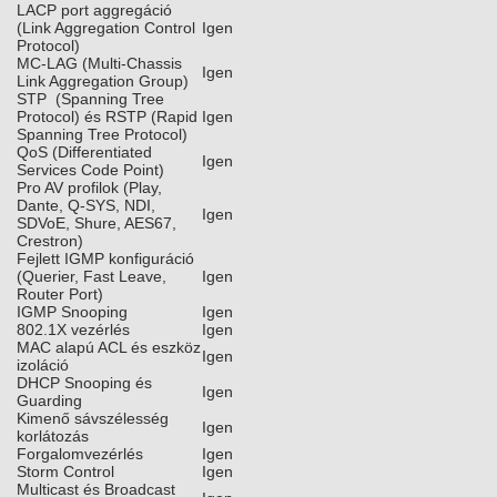
LACP port aggregáció
(Link Aggregation Control
Igen
Protocol)
MC-LAG (Multi-Chassis
Igen
Link Aggregation Group)
STP (Spanning Tree
Protocol) és RSTP (Rapid
Igen
Spanning Tree Protocol)
QoS (Differentiated
Igen
Services Code Point)
Pro AV profilok (Play,
Dante, Q-SYS, NDI,
Igen
SDVoE, Shure, AES67,
Crestron)
Fejlett IGMP konfiguráció
(Querier, Fast Leave,
Igen
Router Port)
IGMP Snooping
Igen
802.1X vezérlés
Igen
MAC alapú ACL és eszköz
Igen
izoláció
DHCP Snooping és
Igen
Guarding
Kimenő sávszélesség
Igen
korlátozás
Forgalomvezérlés
Igen
Storm Control
Igen
Multicast és Broadcast