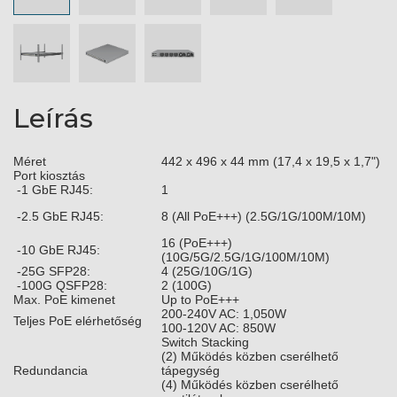
Leírás
Méret
442 x 496 x 44 mm (17,4 x 19,5 x 1,7")
Port kiosztás
-1 GbE RJ45:
1
-2.5 GbE RJ45:
8 (All PoE+++) (2.5G/1G/100M/10M)
16 (PoE+++)
-10 GbE RJ45:
(10G/5G/2.5G/1G/100M/10M)
-25G SFP28:
4 (25G/10G/1G)
-100G QSFP28:
2 (100G)
Max. PoE kimenet
Up to PoE+++
200-240V AC: 1,050W
Teljes PoE elérhetőség
100-120V AC: 850W
Switch Stacking
(2) Működés közben cserélhető
Redundancia
tápegység
(4) Működés közben cserélhető