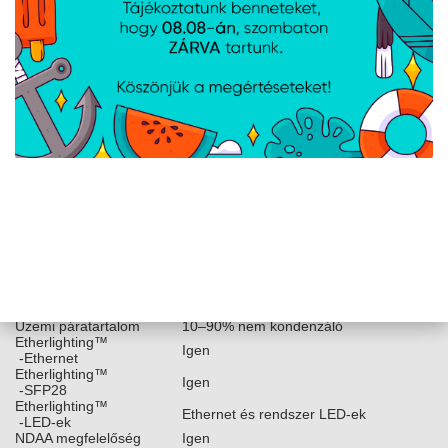
(2) Hot-swappable AC/DC 600W
Tápegység
tápegység modul
Támogatott
100–240V AC
feszültségtartomány
Ethernet
GbE MGMT port
Kezelés
Konzol port
SMA csatlakozó
AR
Hőleadás (PoE nélkül)
511,8 BTU/óra
Szerelés nélkül: 9,2 kg (20,3 font)
Súly
Szereléssel: 9,3 kg (20,5 font)
Burkolat anyaga
SGCC acél
482,6 mm (19") négyoszlopos rack
Támogatott rack mélység
(650–1 000 mm mélységű
oszlopokhoz)
LCM kijelző
1,3" érintőképernyő
Ventilátor mód
(4) Hot-swappable ventilátor modulok
ESD/EMP védelem
Levegő: ± 12kV, érintkezés: ± 12kV
Üzemi hőmérséklet
-5 – 40 °C (23 – 104 °F)
Üzemi páratartalom
10–90% nem kondenzáló
Etherlighting™
Igen
-Ethernet
Etherlighting™
Igen
-SFP28
Etherlighting™
Ethernet és rendszer LED-ek
-LED-ek
NDAA megfelelőség
Igen