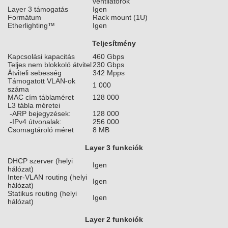
ventilátorok
Layer 3 támogatás
Igen
Formátum
Rack mount (1U)
Etherlighting™
Igen
Teljesítmény
Kapcsolási kapacitás
460 Gbps
Teljes nem blokkoló átvitel
230 Gbps
Átviteli sebesség
342 Mpps
Támogatott VLAN-ok
1 000
száma
MAC cím táblaméret
128 000
L3 tábla méretei
-ARP bejegyzések:
128 000
-IPv4 útvonalak:
256 000
Csomagtároló méret
8 MB
Layer 3 funkciók
DHCP szerver (helyi
Igen
hálózat)
Inter-VLAN routing (helyi
Igen
hálózat)
Statikus routing (helyi
Igen
hálózat)
Layer 2 funkciók