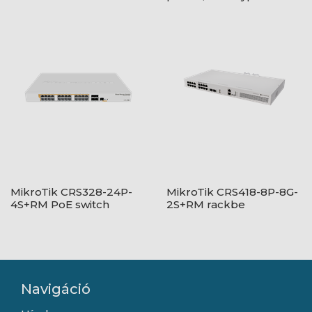
csatlakozó
MikroTik CRS328-24P-
MikroTik CRS418-8P-8G-
4S+RM PoE switch
2S+RM rackbe
szerelhető PoE switch
Navigáció