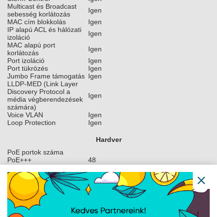
Multicast és Broadcast
Igen
sebesség korlátozás
MAC cím blokkolás
Igen
IP alapú ACL és hálózati
Igen
izoláció
MAC alapú port
Igen
korlátozás
Port izoláció
Igen
Port tükrözés
Igen
Jumbo Frame támogatás
Igen
LLDP-MED (Link Layer
Discovery Protocol a
Igen
média végberendezések
számára)
Voice VLAN
Igen
Loop Protection
Igen
Hardver
PoE portok száma
PoE+++
48
Maximális PoE
teljesítmény portonként
PoE:
15,4W
PoE+:
30W
PoE++:
60W
PoE+++:
90W
Maximális
250W (PoE nélkül), 2400W (PoE-val