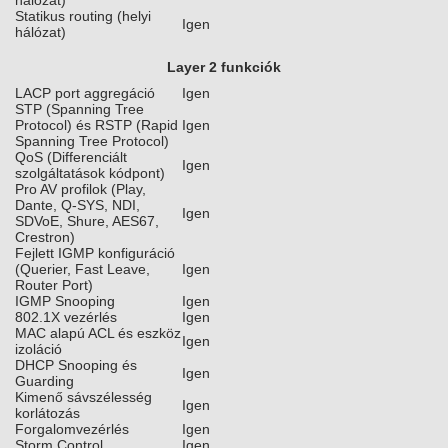
hálózat)
Statikus routing (helyi
Igen
hálózat)
Layer 2 funkciók
LACP port aggregáció
Igen
STP (Spanning Tree
Protocol) és RSTP (Rapid
Igen
Spanning Tree Protocol)
QoS (Differenciált
Igen
szolgáltatások kódpont)
Pro AV profilok (Play,
Dante, Q-SYS, NDI,
Igen
SDVoE, Shure, AES67,
Crestron)
Fejlett IGMP konfiguráció
(Querier, Fast Leave,
Igen
Router Port)
IGMP Snooping
Igen
802.1X vezérlés
Igen
MAC alapú ACL és eszköz
Igen
izoláció
DHCP Snooping és
Igen
Guarding
Kimenő sávszélesség
Igen
korlátozás
Forgalomvezérlés
Igen
Storm Control
Igen