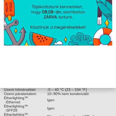
teljesítményfogyasztás
együtt)
(2) Univerzális bemenet, 100–240V AC,
Tápellátás
50/60 Hz
(2) AC bemenet, hot-swappable
Táp bemenet típusa
tápegység modulok
(2) Hot-swappable AC/DC 1,200W
Tápegység
tápegység modul
Támogatott
100–240V AC
feszültségtartomány
Ethernet, AR, GbE MGMT port, Konzol
Kezelés
port
Hőleadás (PoE nélkül)
853 BTU/óra
Szerelés nélkül: 9,5 kg (20,9 font)
Súly
Szereléssel: 9,6 kg (21,1 font)
Burkolat anyaga
SGCC acél
Szerelési anyag
SGCC acél
Támogatott rack mélység
482,6 mm (19") négyoszlopos rack
LCM kijelző
1,3" érintőképernyő
(4) Üzem közbeni cserélhető ventilátor
Ventilátor mód
modulok
ESD/EMP védelem
Levegő: ± 30kV, érintkezés: ± 19kV
Üzemi hőmérséklet
-5 – 40 °C (23 – 104 °F)
Üzemi páratartalom
10–90% nem kondenzáló
Etherlighting™
Igen
-Ethernet
Etherlighting™
Igen
-SFP28
Etherlighting™