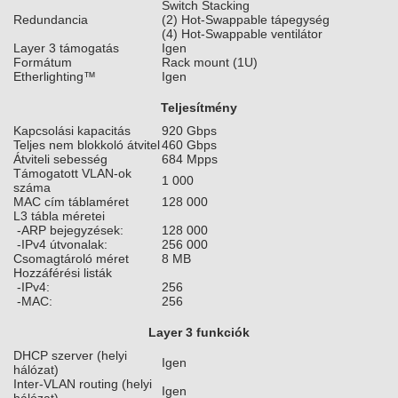
Switch Stacking
Redundancia
(2) Hot-Swappable tápegység
(4) Hot-Swappable ventilátor
Layer 3 támogatás
Igen
Formátum
Rack mount (1U)
Etherlighting™
Igen
Teljesítmény
Kapcsolási kapacitás
920 Gbps
Teljes nem blokkoló átvitel
460 Gbps
Átviteli sebesség
684 Mpps
Támogatott VLAN-ok
1 000
száma
MAC cím táblaméret
128 000
L3 tábla méretei
-ARP bejegyzések:
128 000
-IPv4 útvonalak:
256 000
Csomagtároló méret
8 MB
Hozzáférési listák
-IPv4:
256
-MAC:
256
Layer 3 funkciók
DHCP szerver (helyi
Igen
hálózat)
Inter-VLAN routing (helyi
Igen