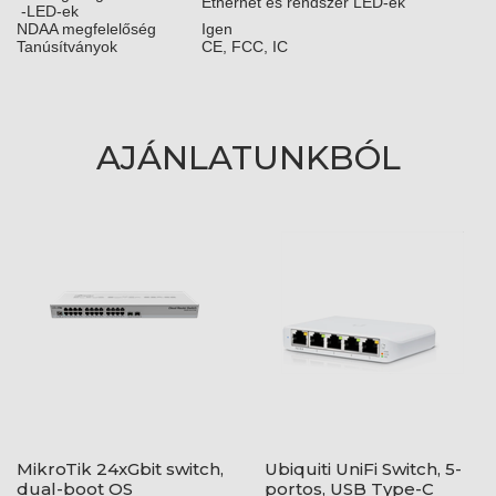
Ethernet és rendszer LED-ek
-LED-ek
NDAA megfelelőség
Igen
Tanúsítványok
CE, FCC, IC
AJÁNLATUNKBÓL
MikroTik 24xGbit switch,
Ubiquiti UniFi Switch, 5-
dual-boot OS
portos, USB Type-C