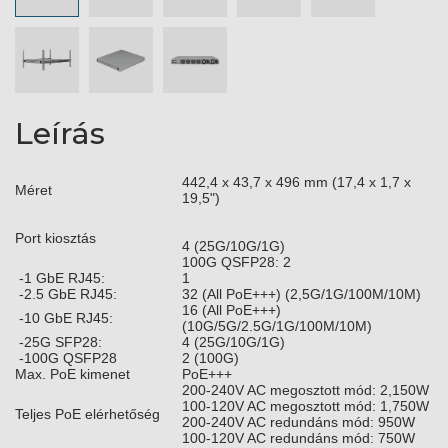
Leírás
442,4 x 43,7 x 496 mm (17,4 x 1,7 x
Méret
19,5")
Port kiosztás
4 (25G/10G/1G)
100G QSFP28: 2
-1 GbE RJ45:
1
-2.5 GbE RJ45:
32 (All PoE+++) (2,5G/1G/100M/10M)
16 (All PoE+++)
-10 GbE RJ45:
(10G/5G/2.5G/1G/100M/10M)
-25G SFP28:
4 (25G/10G/1G)
-100G QSFP28
2 (100G)
Max. PoE kimenet
PoE+++
200-240V AC megosztott mód: 2,150W
100-120V AC megosztott mód: 1,750W
Teljes PoE elérhetőség
200-240V AC redundáns mód: 950W
100-120V AC redundáns mód: 750W