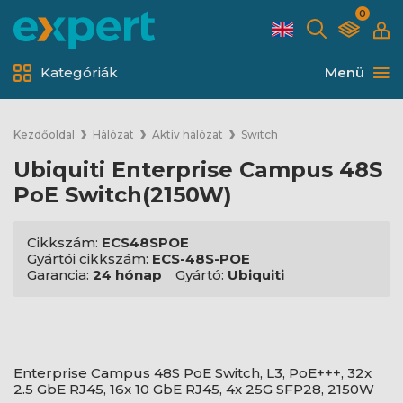
0
Kategóriák
Menü
Kezdőoldal
Hálózat
Aktív hálózat
Switch
Ubiquiti Enterprise Campus 48S
PoE Switch(2150W)
Cikkszám:
ECS48SPOE
Gyártói cikkszám:
ECS-48S-POE
Garancia:
24 hónap
Gyártó:
Ubiquiti
Enterprise Campus 48S PoE Switch, L3, PoE+++, 32x
2.5 GbE RJ45, 16x 10 GbE RJ45, 4x 25G SFP28, 2150W