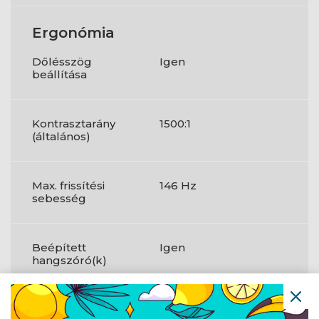
Ergonómia
Dőlésszög
Igen
beállítása
Kontrasztarány
1500:1
(általános)
Max. frissítési
146 Hz
sebesség
Beépített
Igen
hangszóró(k)
HDMI portok
1