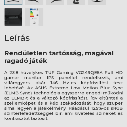
Leírás
Rendületlen tartósság, magával
ragadó játék
A 23,8 hüvelykes TUF Gaming VG249QE5A Full HD
gamer monitor IPS panellel rendelkezik, ami
villámgyors, akár 146 Hz-es képfrissítést tesz
lehetővé. Az ASUS Extreme Low Motion Blur Sync
(ELMB Sync) technológia egyszerre engedi működni
az ELMB-t és a változó képfrissítést, így eltünteti a
szellemképet és a kép szakadozását, hogy szuper
sima legyen a játékélmény. Ráadásul 125%-os sRGB
színtérlefedettséggel bír, ami kivételes színeket és
kontrasztot biztosít.