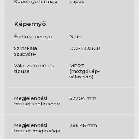
Képernyő formája
Lapos
Képernyő
Érintőképernyő
Nem
Színskála
DCI-P3;sRGB
szabvány
Válaszidő mérés
MPRT
típusa
(mozgókép-
válaszidő)
Megjelenítési
527,04 mm
terület szélessége
Megjelenítési
296,46 mm
terület magassága