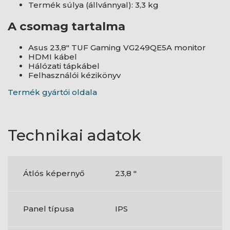
Termék súlya (állvánnyal): 3,3 kg
A csomag tartalma
Asus 23,8" TUF Gaming VG249QE5A monitor
HDMI kábel
Hálózati tápkábel
Felhasználói kézikönyv
Termék gyártói oldala
Technikai adatok
Átlós képernyő
23,8 "
Panel típusa
IPS