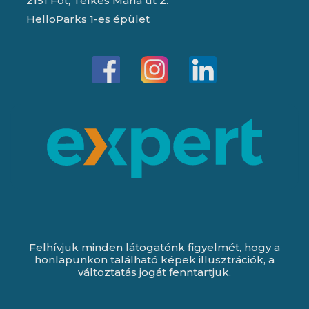
2151 Fót, Telkes Mária út 2.
HelloParks 1-es épület
Felhívjuk minden látogatónk figyelmét, hogy a
honlapunkon található képek illusztrációk, a
változtatás jogát fenntartjuk.