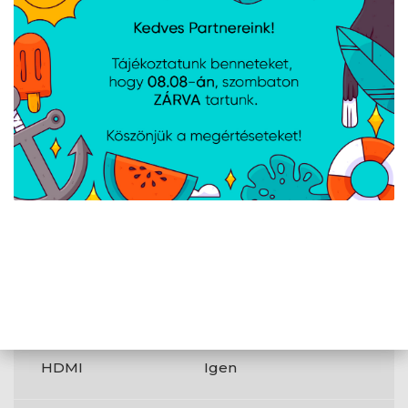
mennyisége
DisplayPort száma
1
Fejhallgató
1
kimenetek
Beépített USB-
Nem
elosztó
Fejhallgató
Igen
kimenet
HDMI
Igen