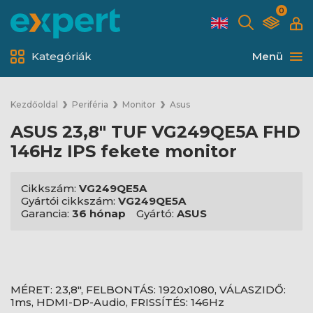
0
Kategóriák
Menü
Kezdőoldal
Periféria
Monitor
Asus
ASUS 23,8" TUF VG249QE5A FHD
146Hz IPS fekete monitor
Cikkszám:
VG249QE5A
Gyártói cikkszám:
VG249QE5A
Garancia:
36 hónap
Gyártó:
ASUS
MÉRET: 23,8", FELBONTÁS: 1920x1080, VÁLASZIDŐ:
1ms, HDMI-DP-Audio, FRISSÍTÉS: 146Hz