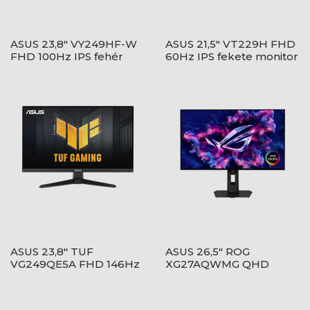
ASUS 23,8" VY249HF-W
ASUS 21,5" VT229H FHD
FHD 100Hz IPS fehér
60Hz IPS fekete monitor
monitor
ASUS 23,8" TUF
ASUS 26,5" ROG
VG249QE5A FHD 146Hz
XG27AQWMG QHD
IPS fekete monitor
280Hz WOLED fekete
monitor