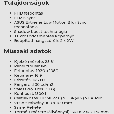
Tulajdonságok
FHD felbontás
ELMB sync
ASUS Extreme Low Motion Blur Sync
technológia
Shadow boost technológia
Tükröződésmentes képernyő
Beépített hangszórók: 2 x 2W
Műszaki adatok
Kijelző mérete: 23,8"
Panel típusa: IPS
Felbontás: 1920 x 1080
Képarány: 16:9
Frissítés: 146 Hz
Fényerő: 300 cd/m2
Válaszidő: 1 ms (GTG)
Kontraszt: 1500:1
Csatlakozás: HDMI(v2.0) x1, DP(v1.2) x1, Audio
VESA szabvány: 100 x 100 mm
Színe: Fekete
Termék mérete (állvánnyal): 541 x 394 x 174 mm