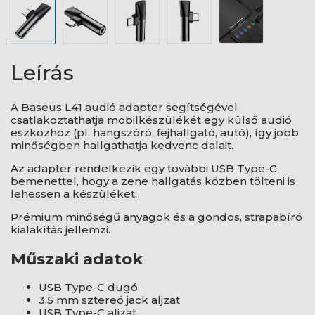
Leírás
A Baseus L41 audió adapter segítségével
csatlakoztathatja mobilkészülékét egy külső audió
eszközhöz (pl. hangszóró, fejhallgató, autó), így jobb
minőségben hallgathatja kedvenc dalait.
Az adapter rendelkezik egy további USB Type-C
bemenettel, hogy a zene hallgatás közben tölteni is
lehessen a készüléket.
Prémium minőségű anyagok és a gondos, strapabíró
kialakítás jellemzi.
Műszaki adatok
USB Type-C dugó
3,5 mm sztereó jack aljzat
USB Type-C aljzat