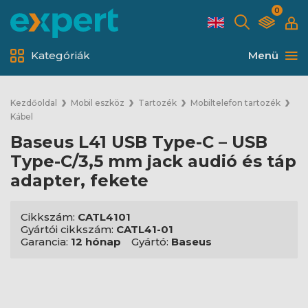
0
Kategóriák
Menü
Kezdőoldal
Mobil eszköz
Tartozék
Mobiltelefon tartozék
Kábel
Baseus L41 USB Type-C – USB
Type-C/3,5 mm jack audió és táp
adapter, fekete
Cikkszám:
CATL4101
Gyártói cikkszám:
CATL41-01
Garancia:
12 hónap
Gyártó:
Baseus