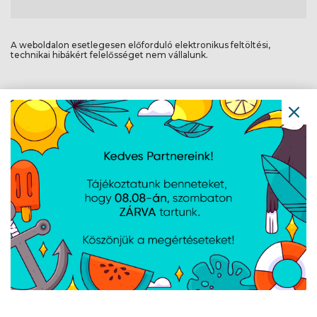
A weboldalon esetlegesen előforduló elektronikus feltöltési,
technikai hibákért felelősséget nem vállalunk.
AJÁNLATUNKBÓL
Baseus Cafule USB
Baseus Cafule USB