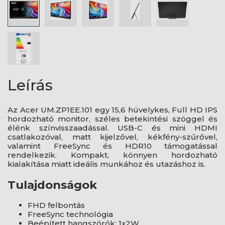
Leírás
Az Acer UM.ZP1EE.101 egy 15,6 hüvelykes, Full HD IPS
hordozható monitor, széles betekintési szöggel és
élénk színvisszaadással. USB-C és mini HDMI
csatlakozóval, matt kijelzővel, kékfény-szűrővel,
valamint FreeSync és HDR10 támogatással
rendelkezik. Kompakt, könnyen hordozható
kialakítása miatt ideális munkához és utazáshoz is.
Tulajdonságok
FHD felbontás
FreeSync technológia
Beépített hangszórók: 1x2W