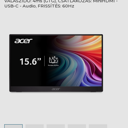
VÁLASZIDŐ: 4ms (GTG), CSATLAKOZÁS: MiniHDMI -
USB-C - Audio, FRISSÍTÉS: 60Hz