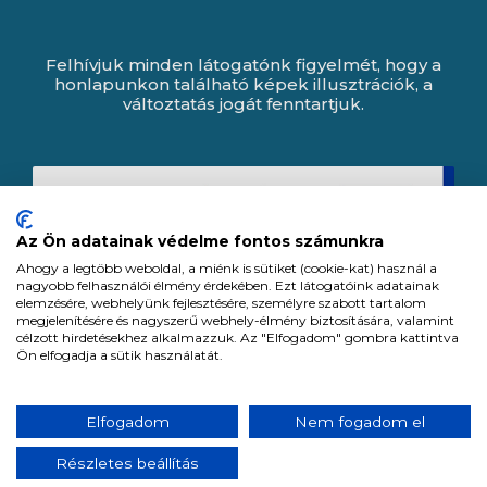
Felhívjuk minden látogatónk figyelmét, hogy a
honlapunkon található képek illusztrációk, a
változtatás jogát fenntartjuk.
Az Ön adatainak védelme fontos számunkra
Ahogy a legtöbb weboldal, a miénk is sütiket (cookie-kat) használ a
nagyobb felhasználói élmény érdekében. Ezt látogatóink adatainak
elemzésére, webhelyünk fejlesztésére, személyre szabott tartalom
megjelenítésére és nagyszerű webhely-élmény biztosítására, valamint
célzott hirdetésekhez alkalmazzuk. Az "Elfogadom" gombra kattintva
Ön elfogadja a sütik használatát.
Expert Zrt. © 1991 -
2026
.
Elfogadom
Nem fogadom el
Minden jog fenntartva. All rights reserved.
Részletes beállítás
Tervezte és készítette:
Vision-Software, az Octopus 8 ERP forgalmazója.