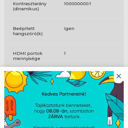
Kontrasztarány
100000000:1
(dinamikus)
Beépített
Igen
hangszóró(k)
HDMI portok
1
mennyisége
Fejhallgató
1
kimenetek
HDMI-verzió
1.4
Termék színe
Fekete