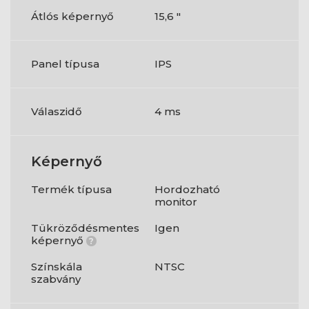
Átlós képernyő
15,6 "
Panel típusa
IPS
Válaszidő
4 ms
Képernyő
Termék típusa
Hordozható
monitor
Tükröződésmentes
Igen
képernyő
?
Színskála
NTSC
szabvány