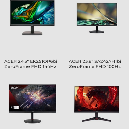
ACER 24,5" EK251QP6bi
ACER 23,8" SA242YH1bi
ZeroFrame FHD 144Hz
ZeroFrame FHD 100Hz
IPS fekete monitor
VA fekete monitor