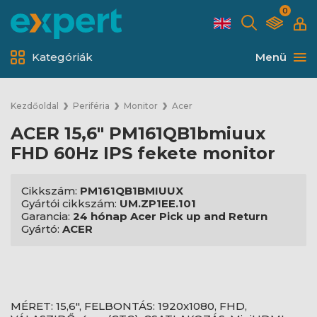
0
Kategóriák
Menü
Kezdőoldal
Periféria
Monitor
Acer
ACER 15,6" PM161QB1bmiuux
FHD 60Hz IPS fekete monitor
Cikkszám:
PM161QB1BMIUUX
Gyártói cikkszám:
UM.ZP1EE.101
Garancia:
24 hónap Acer Pick up and Return
Gyártó:
ACER
MÉRET: 15,6", FELBONTÁS: 1920x1080, FHD,