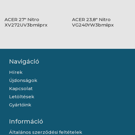
ACER 27" Nitro
ACER 23,8" Nitro
XV272UV3bmiiprx
VG240YW3bmiipx
ZeroFrame QHD 180Hz
ZeroFrame - IPS - 240Hz
IPS fekete monitor
Navigáció
Hírek
Újdonságok
Kapcsolat
Letöltések
Gyártóink
Információ
Általános szerződési feltételek