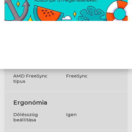
VESA szerelés
Igen
NVIDIA G-SYNC
Igen
AMD FreeSync
Igen
AMD FreeSync
FreeSync
típus
Ergonómia
Dőlésszög
Igen
beállítása