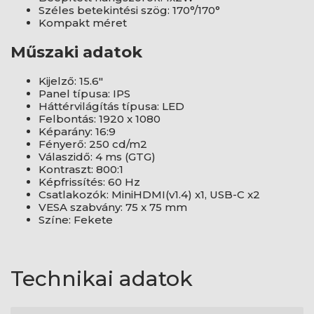
Széles betekintési szög: 170°/170°
Kompakt méret
Műszaki adatok
Kijelző: 15.6"
Panel típusa: IPS
Háttérvilágítás típusa: LED
Felbontás: 1920 x 1080
Képarány: 16:9
Fényerő: 250 cd/m2
Válaszidő: 4 ms (GTG)
Kontraszt: 800:1
Képfrissítés: 60 Hz
Csatlakozók: MiniHDMI(v1.4) x1, USB-C x2
VESA szabvány: 75 x 75 mm
Színe: Fekete
Technikai adatok