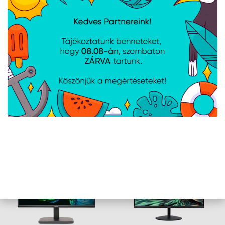
További tulajdonságok
AMD FreeSync támogatás
Van
Nvidia G-Sync támogatás
Nincs
Beépített webkamera
Nincs
Beépített mikrofon
Nincs
Állítható magasság
Igen
Dönthető
Igen
AJÁNLATUNKBÓL