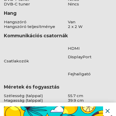
DVB-C tuner
Nincs
Hang
Hangszóró
Van
Hangszóró teljesítménye
2 x 2 W
Kommunikációs csatornák
HDMI
DisplayPort
Csatlakozók
Fejhallgató
Méretek és fogyasztás
Szélesség (talppal)
55.7 cm
Magasság (talppal)
39.9 cm
Mélység (talppal)
24.6 cm
Tömeg (talppal)
4.2 kg
Fogyasztás
36 W