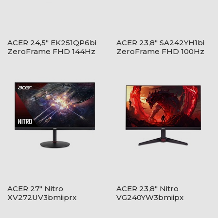
ACER 24,5" EK251QP6bi
ACER 23,8" SA242YH1bi
ZeroFrame FHD 144Hz
ZeroFrame FHD 100Hz
IPS fekete monitor
VA fekete monitor
ACER 27" Nitro
ACER 23,8" Nitro
XV272UV3bmiiprx
VG240YW3bmiipx
ZeroFrame QHD 180Hz
ZeroFrame - IPS - 240Hz
IPS fekete monitor