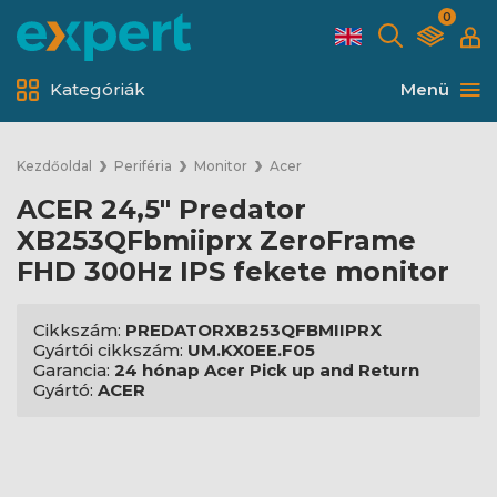
0
Kategóriák
Menü
Kezdőoldal
Periféria
Monitor
Acer
ACER 24,5" Predator
XB253QFbmiiprx ZeroFrame
FHD 300Hz IPS fekete monitor
Cikkszám:
PREDATORXB253QFBMIIPRX
Gyártói cikkszám:
UM.KX0EE.F05
Garancia:
24 hónap Acer Pick up and Return
Gyártó:
ACER