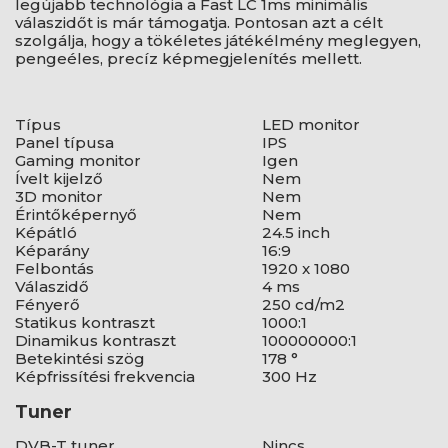
legújabb technológia a Fast LC 1ms minimális
válaszidőt is már támogatja. Pontosan azt a célt
szolgálja, hogy a tökéletes játékélmény meglegyen,
pengeéles, precíz képmegjelenítés mellett.
Típus
LED monitor
Panel típusa
IPS
Gaming monitor
Igen
Ívelt kijelző
Nem
3D monitor
Nem
Érintőképernyő
Nem
Képátló
24.5 inch
Képarány
16:9
Felbontás
1920 x 1080
Válaszidő
4 ms
Fényerő
250 cd/m2
Statikus kontraszt
1000:1
Dinamikus kontraszt
100000000:1
Betekintési szög
178 °
Képfrissítési frekvencia
300 Hz
Tuner
DVB-T tuner
Nincs