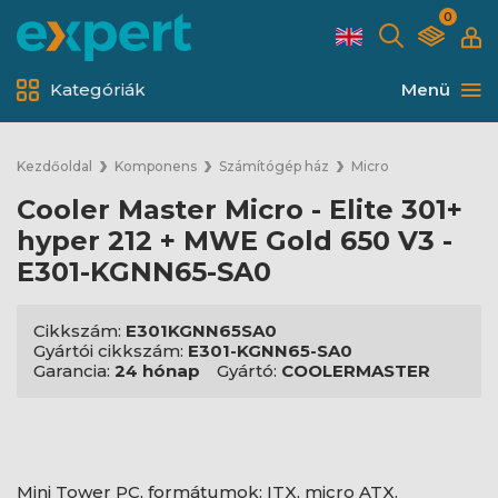
0
Kategóriák
Menü
Kezdőoldal
Komponens
Számítógép ház
Micro
Cooler Master Micro - Elite 301+
hyper 212 + MWE Gold 650 V3 -
E301-KGNN65-SA0
Cikkszám:
E301KGNN65SA0
Gyártói cikkszám:
E301-KGNN65-SA0
Garancia:
24 hónap
Gyártó:
COOLERMASTER
Mini Tower PC, formátumok: ITX, micro ATX.