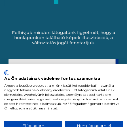
Felhívjuk minden látogatónk figyelmét, hogy a
honlapunkon található képek illusztrációk, a
változtatás jogát fenntartjuk.
Az Ön adatainak védelme fontos számunkra
Ahogy a legtöbb weboldal, a miénk is sütiket (cookie-kat) használ a
nagyobb felhasználói élmény érdekében. Ezt látogatóink adatainak
elemzésére, webhelyünk fejlesztésére, személyre szabott tartalom
megjelenítésére és nagyszerű webhely-élmény biztosítására, valamint
célzott hirdetésekhez alkalmazzuk. Az "Elfogadom" gombra kattintva
Ön elfogadja a sütik használatát.
Expert Zrt. © 1991 -
2026
.
Elfogadom
Nem fogadom el