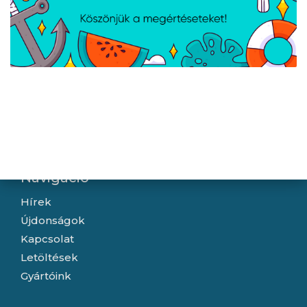
Zalman - Mini - M4
Zalman - Mini - P10
fekete
NAMU Fekete
Navigáció
Hírek
Újdonságok
Kapcsolat
Letöltések
Gyártóink