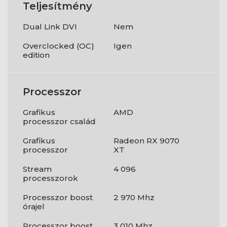
Teljesítmény
Dual Link DVI
Nem
Overclocked (OC)
Igen
edition
Processzor
Grafikus
AMD
processzor család
Grafikus
Radeon RX 9070
processzor
XT
Stream
4 096
processzorok
Processzor boost
2 970 Mhz
órajel
Processzor boost
3 010 Mhz