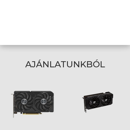
DVI-I portok
0
száma
A weboldalon esetlegesen előforduló elektronikus feltöltési,
technikai hibákért felelősséget nem vállalunk.
AJÁNLATUNKBÓL