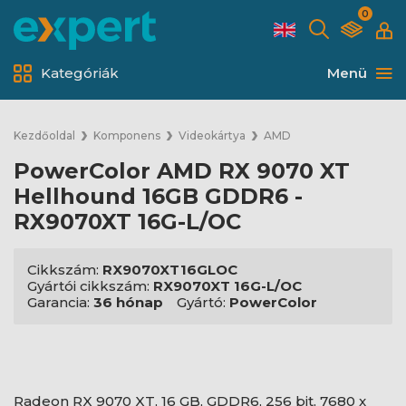
0
Kategóriák
Menü
Kezdőoldal
Komponens
Videokártya
AMD
PowerColor AMD RX 9070 XT
Hellhound 16GB GDDR6 -
RX9070XT 16G-L/OC
Cikkszám:
RX9070XT16GLOC
Gyártói cikkszám:
RX9070XT 16G-L/OC
Garancia:
36 hónap
Gyártó:
PowerColor
Radeon RX 9070 XT, 16 GB, GDDR6, 256 bit, 7680 x