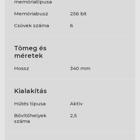
memóriatípusa
Memóriabusz
256 bit
Csövek száma
6
Tömeg és
méretek
Hossz
340 mm
Kialakítás
Hűtés típusa
Aktív
Bővítőhelyek
2,5
száma