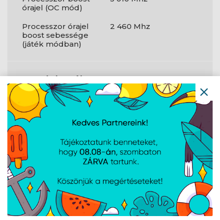
órajel (OC mód)
Processzor órajel
2 460 Mhz
boost sebessége
(játék módban)
Csatlakozók
és
csatlakozási
felületek
Csatlakozófelület
PCI Express x16 5.0
típusa
HDMI portok
1
mennyisége
DVI-D portok
0
száma
DisplayPort száma
3