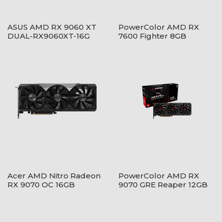
ASUS AMD RX 9060 XT
PowerColor AMD RX
DUAL-RX9060XT-16G
7600 Fighter 8GB
GDDR6 - RX7600 8G-
F/V2
Acer AMD Nitro Radeon
PowerColor AMD RX
RX 9070 OC 16GB
9070 GRE Reaper 12GB
GDDR6 - DP.Z4EWW.P01
GDDR6 - RX9070GRE
12G-A