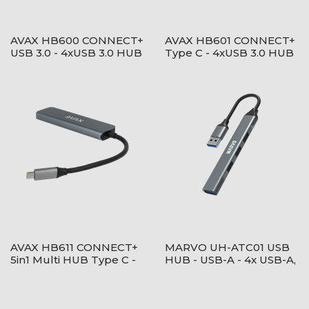
AVAX HB600 CONNECT+
AVAX HB601 CONNECT+
USB 3.0 - 4xUSB 3.0 HUB
Type C - 4xUSB 3.0 HUB
AVAX HB611 CONNECT+
MARVO UH-ATC01 USB
5in1 Multi HUB Type C -
HUB - USB-A - 4x USB-A,
HDMI(4k60Hz), TypeC,
1x USB-C
2xUSB 3.0, PD 100W