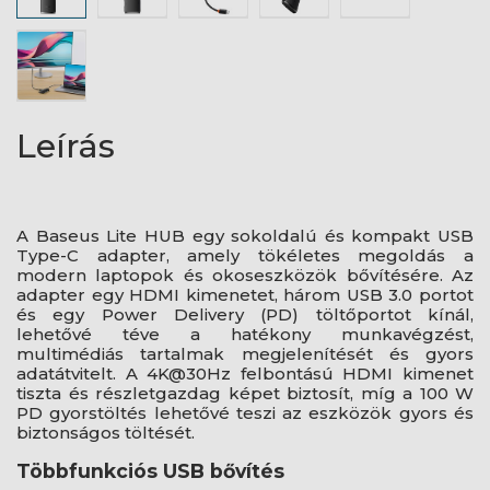
Leírás
A Baseus Lite HUB egy sokoldalú és kompakt USB
Type-C adapter, amely tökéletes megoldás a
modern laptopok és okoseszközök bővítésére. Az
adapter egy HDMI kimenetet, három USB 3.0 portot
és egy Power Delivery (PD) töltőportot kínál,
lehetővé téve a hatékony munkavégzést,
multimédiás tartalmak megjelenítését és gyors
adatátvitelt. A 4K@30Hz felbontású HDMI kimenet
tiszta és részletgazdag képet biztosít, míg a 100 W
PD gyorstöltés lehetővé teszi az eszközök gyors és
biztonságos töltését.
Többfunkciós USB bővítés