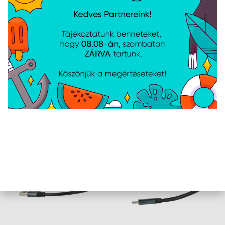
Power Delivery: USB Type-C PD 5 V/3 A, 9 V/3 A,
15 V/3 A, 20 V/5 A
Kábelhossz: 25 cm
Kompatibilis rendszerek: Windows, macOS,
Linux, Chrome OS, Vista
Méret: 440×110×14 mm
Tömeg: 45 g
AJÁNLATUNKBÓL