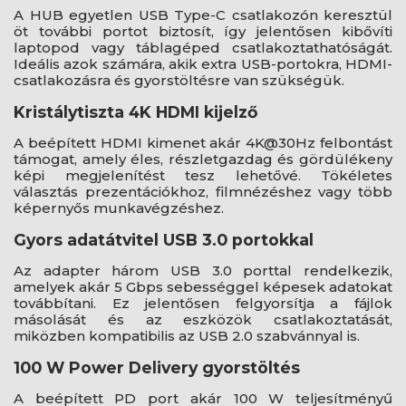
A HUB egyetlen USB Type-C csatlakozón keresztül
öt további portot biztosít, így jelentősen kibővíti
laptopod vagy táblagéped csatlakoztathatóságát.
Ideális azok számára, akik extra USB-portokra, HDMI-
csatlakozásra és gyorstöltésre van szükségük.
Kristálytiszta 4K HDMI kijelző
A beépített HDMI kimenet akár 4K@30Hz felbontást
támogat, amely éles, részletgazdag és gördülékeny
képi megjelenítést tesz lehetővé. Tökéletes
választás prezentációkhoz, filmnézéshez vagy több
képernyős munkavégzéshez.
Gyors adatátvitel USB 3.0 portokkal
Az adapter három USB 3.0 porttal rendelkezik,
amelyek akár 5 Gbps sebességgel képesek adatokat
továbbítani. Ez jelentősen felgyorsítja a fájlok
másolását és az eszközök csatlakoztatását,
miközben kompatibilis az USB 2.0 szabvánnyal is.
100 W Power Delivery gyorstöltés
A beépített PD port akár 100 W teljesítményű