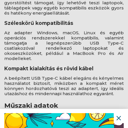
gyorstöltést támogat, így lehetővé teszi laptopok,
táblagépek vagy egyéb kompatibilis eszközök gyors
és hatékony energiaellátását.
Széleskörű kompatibilitás
Az adapter Windows, macOS, Linux és egyéb
operációs rendszerekkel kompatibilis, valamint
támogatja a legnépszerűbb USB Type-C
csatlakozóval rendelkező laptopokat és
okoseszközöket, például a MacBook Pro és Air
modelleket.
Kompakt kialakítás és rövid kábel
A beépített USB Type-C kábel elegáns és kényelmes
használatot biztosít, miközben a kompakt méret
könnyen hordozhatóvá teszi az adaptert, így ideális
utazáshoz és mindennapi használathoz egyaránt.
Műszaki adatok
Bemenet: USB Type-C kábel
Kimenet: 4×USB Type-A 3.0 (5 Gbps)
1×HDMI (4K@30 Hz)