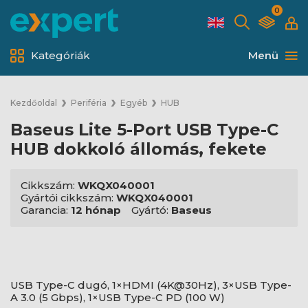
0
Kategóriák
Menü
Kezdőoldal
Periféria
Egyéb
HUB
Baseus Lite 5-Port USB Type-C
HUB dokkoló állomás, fekete
Cikkszám:
WKQX040001
Gyártói cikkszám:
WKQX040001
Garancia:
12 hónap
Gyártó:
Baseus
USB Type-C dugó, 1×HDMI (4K@30Hz), 3×USB Type-
A 3.0 (5 Gbps), 1×USB Type-C PD (100 W)