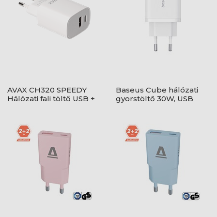
AVAX CH320 SPEEDY
Baseus Cube hálózati
Hálózati fali töltő USB +
gyorstöltő 30W, USB
Type C, 20W
Type-C + 2×USB Type-A,
fehér