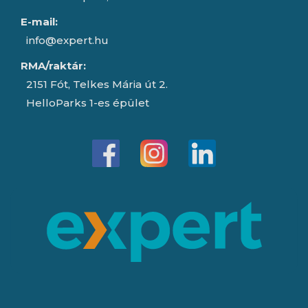
E-mail:
info@expert.hu
RMA/raktár:
2151 Fót, Telkes Mária út 2.
HelloParks 1-es épület