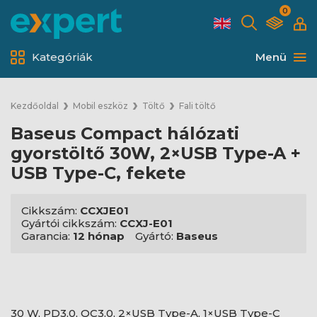
0
Kategóriák
Menü
Kezdőoldal
Mobil eszköz
Töltő
Fali töltő
Baseus Compact hálózati
gyorstöltő 30W, 2×USB Type-A +
USB Type-C, fekete
Cikkszám:
CCXJE01
Gyártói cikkszám:
CCXJ-E01
Garancia:
12 hónap
Gyártó:
Baseus
30 W, PD3.0, QC3.0, 2×USB Type-A, 1×USB Type-C