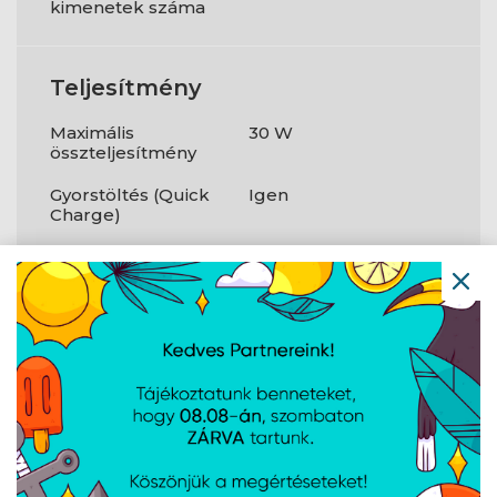
kimenetek száma
Teljesítmény
Maximális
30 W
összteljesítmény
Gyorstöltés (Quick
Igen
Charge)
Gyorstöltés (Quick
3.0
Charge) verzió
USB Power
Igen
Delivery
USB Power
3.0
Delivery verzió
A weboldalon esetlegesen előforduló elektronikus feltöltési,
technikai hibákért felelősséget nem vállalunk.