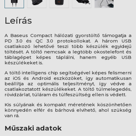
Leírás
A Baseus Compact hálózati gyorstöltő támogatja a
PD 3.0 és QC 3.0 protokollokat. A három USB
csatlakozó lehetővé teszi több készülék egyidejű
töltését. A töltő nemcsak a legtöbb okostelefont és
táblagépet képes táplálni, hanem egyéb USB
készülékeket is.
A töltő intelligens chip segítségével képes felismerni
az iOS és Android eszközöket, így automatikusan
beállítja az optimális teljesítményt, így védve a
csatlakoztatott készülékeket. A töltő túlmelegedés,
rövidzárlat, túláram és túlfeszültség ellen is védett.
Kis súlyának és kompakt méretének köszönhetően
könnyedén elfér és bárhová elvihető, ahol szükség
van rá.
Műszaki adatok