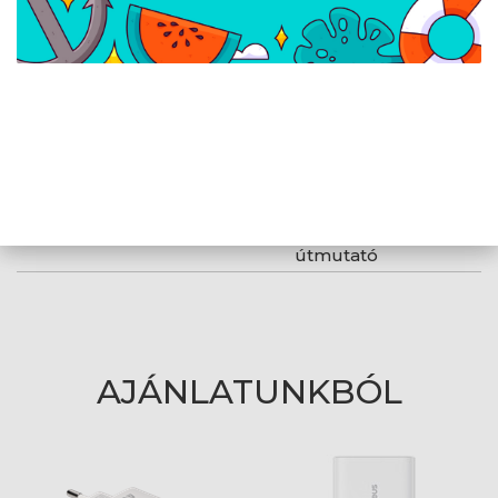
Kapcsolódó letöltések
DÁTUM
MEGNEVEZÉS
2025.02.07.
Baseus Compact
Quick Charger
2U+C 30W
üzembehelyezési
útmutató
AJÁNLATUNKBÓL