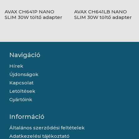
AVAX CH641P NANO
AVAX CH641LB NANO
SLIM 30W töltő adapter
SLIM 30W töltő adapter
USB-C (PD3.0)+USB-A
USB-C (PD3.0)+USB-A
(QC3.0), rózsaszín
(QC3.0), világoskék
Navigáció
Hírek
Újdonságok
Kapcsolat
Letöltések
Gyártóink
Információ
Általános szerződési feltételek
Adatkezelési tájékoztató