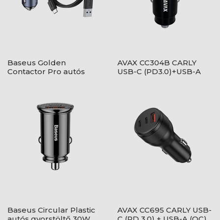
Baseus Golden
AVAX CC304B CARLY
Contactor Pro autós
USB-C (PD3.0)+USB-A
gyorstöltő 40W, USB
(QC) 38W autós töltő,
Type-A + USB Type-C,
fekete
szürke + 100W USB 1m
kábel
Baseus Circular Plastic
AVAX CC695 CARLY USB-
autós gyorstöltő 30W,
C (PD 3.0) + USB-A (QC)