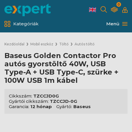
0
Kategóriák
Menü
Kezdőoldal
Mobil eszköz
Töltő
Autós töltő
Baseus Golden Contactor Pro
autós gyorstöltő 40W, USB
Type-A + USB Type-C, szürke +
100W USB 1m kábel
Cikkszám:
TZCCJD0G
Gyártói cikkszám:
TZCCJD-0G
Garancia:
12 hónap
Gyártó:
Baseus