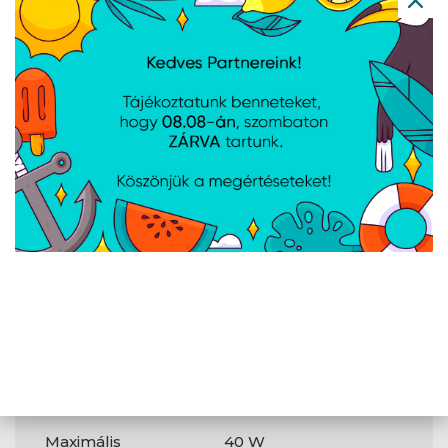
Kimenetek száma
2
Csatlakozók
és
csatlakozási
felületek
USB Type-A
1
kimenetek száma
USB Type-C
1
kimenetek száma
Tartozék kábel
Igen
Teljesítmény
Maximális
40 W