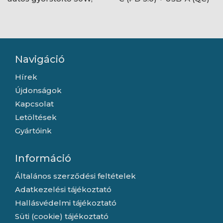
USB Type-A + USB Type-
95W autós töltő, fekete
C, fekete
Navigáció
Hírek
Újdonságok
Kapcsolat
Letöltések
Gyártóink
Információ
Általános szerződési feltételek
Adatkezelési tájékoztató
Hallásvédelmi tájékoztató
Süti (cookie) tájékoztató