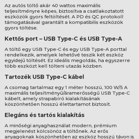
Az autós töltő akár 40 wattos maximális
teljesítményre képes, biztosítva a csatlakoztatott
eszközök gyors feltöltését. A PD és QC protokoll
támogatásával garantált a kompatibilis eszközök
gyors töltése.
Kettős port – USB Type-C és USB Type-A
A töltő egy USB Type-C és egy USB Type-A porttal
rendelkezik, amelyek lehetővé teszik két eszköz
egyidejű töltését. Ez ideális megoldás, ha egyszerre
több eszközt kell tölteni utazás közben.
Tartozék USB Type-C kábel
A csomag tartalmaz egy 1 méter hosszú, 100 W/5 A
maximális teljesítményű/áramerősségű USB Type-C
kábelt, amely strapabíró kialakításának
köszönhetően hosszú élettartamot biztosít.
Elegáns és tartós kialakítás
A minőségi anyaghasználat modern, prémium
megjelenést kölcsönöz a töltőnek. Az erős
anyagoknak köszönhetően az eszköz hosszú távon is