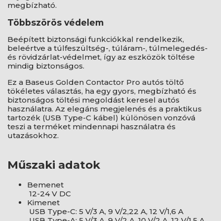
megbízható.
Többszörös védelem
Beépített biztonsági funkciókkal rendelkezik,
beleértve a túlfeszültség-, túláram-, túlmelegedés-
és rövidzárlat-védelmet, így az eszközök töltése
mindig biztonságos.
Ez a Baseus Golden Contactor Pro autós töltő
tökéletes választás, ha egy gyors, megbízható és
biztonságos töltési megoldást keresel autós
használatra. Az elegáns megjelenés és a praktikus
tartozék (USB Type-C kábel) különösen vonzóvá
teszi a terméket mindennapi használatra és
utazásokhoz.
Műszaki adatok
Bemenet
12-24 V DC
Kimenet
USB Type-C: 5 V/3 A, 9 V/2,22 A, 12 V/1,6 A
USB Type-A: 5 V/3 A, 9 V/2 A, 10 V/2 A, 12 V/1,5 A