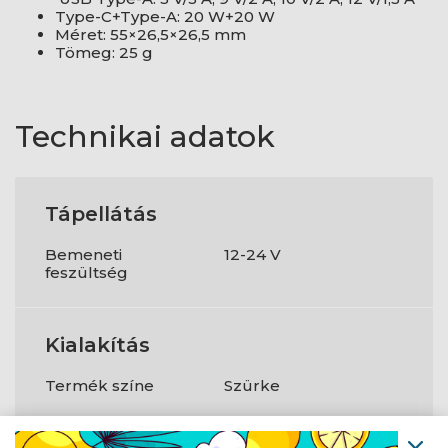
Type-C+Type-A: 20 W+20 W
Méret: 55×26,5×26,5 mm
Tömeg: 25 g
Technikai adatok
Tápellátás
Bemeneti
12-24 V
feszültség
Kialakítás
Termék színe
Szürke
Készülékház
Fém;Műanyag
anyaga