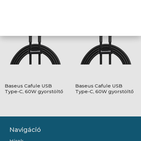
18W gyorstöltő
18W gyorstöltő
adatkábel, 1m,
adatkábel, 1m, piros
fekete/szürke
Baseus Cafule USB
Baseus Cafule USB
Type-C, 60W gyorstöltő
Type-C, 60W gyorstöltő
adatkábel, 1m,
adatkábel, 1m,
fekete/szürke
fekete/piros
Navigáció
Hírek