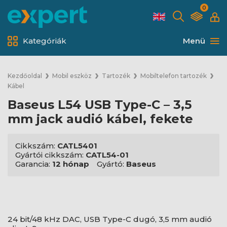
0
Kategóriák
Menü
Kezdőoldal
Mobil eszköz
Tartozék
Mobiltelefon tartozék
Kábel
Baseus L54 USB Type-C – 3,5
mm jack audió kábel, fekete
Cikkszám:
CATL5401
Gyártói cikkszám:
CATL54-01
Garancia:
12 hónap
Gyártó:
Baseus
24 bit/48 kHz DAC, USB Type-C dugó, 3,5 mm audió