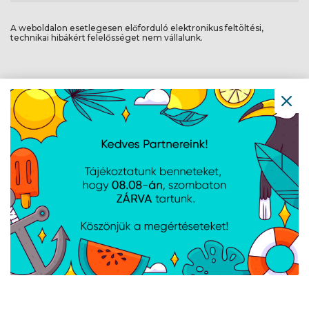
A weboldalon esetlegesen előforduló elektronikus feltöltési,
technikai hibákért felelősséget nem vállalunk.
AJÁNLATUNKBÓL
Baseus Cafule USB
Baseus Cafule USB
Type-A – USB Type-C,
Type-A – USB Type-C,