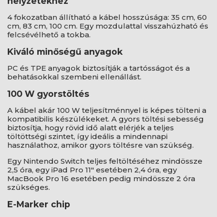
helyzetekhez
4 fokozatban állítható a kábel hosszúsága: 35 cm, 60
cm, 83 cm, 100 cm. Egy mozdulattal visszahúzható és
felcsévélhető a tokba.
Kiváló minőségű anyagok
PC és TPE anyagok biztosítják a tartósságot és a
behatásokkal szembeni ellenállást.
100 W gyorstöltés
A kábel akár 100 W teljesítménnyel is képes tölteni a
kompatibilis készülékeket. A gyors töltési sebesség
biztosítja, hogy rövid idő alatt elérjék a teljes
töltöttségi szintet, így ideális a mindennapi
használathoz, amikor gyors töltésre van szükség.
Egy Nintendo Switch teljes feltöltéséhez mindössze
2,5 óra, egy iPad Pro 11" esetében 2,4 óra, egy
MacBook Pro 16 esetében pedig mindössze 2 óra
szükséges.
E-Marker chip