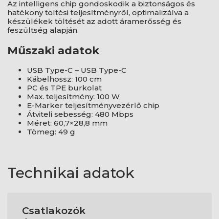
Az intelligens chip gondoskodik a biztonságos és
hatékony töltési teljesítményről, optimalizálva a
készülékek töltését az adott áramerősség és
feszültség alapján.
Műszaki adatok
USB Type-C – USB Type-C
Kábelhossz: 100 cm
PC és TPE burkolat
Max. teljesítmény: 100 W
E-Marker teljesítményvezérlő chip
Átviteli sebesség: 480 Mbps
Méret: 60,7×28,8 mm
Tömeg: 49 g
Technikai adatok
Csatlakozók