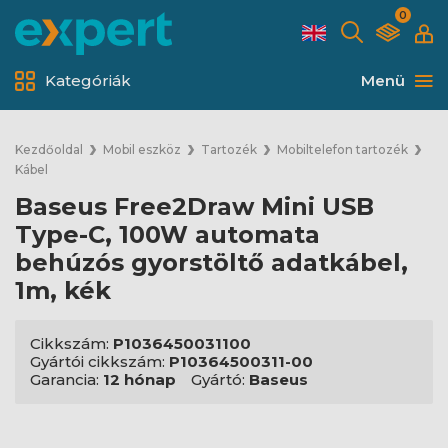
0
Kategóriák
Menü
Kezdőoldal
Mobil eszköz
Tartozék
Mobiltelefon tartozék
Kábel
Baseus Free2Draw Mini USB
Type-C, 100W automata
behúzós gyorstöltő adatkábel,
1m, kék
Cikkszám:
P1036450031100
Gyártói cikkszám:
P10364500311-00
Garancia:
12 hónap
Gyártó:
Baseus