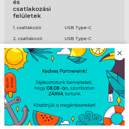
és
csatlakozási
felületek
1. csatlakozó
USB Type-C
2. csatlakozó
USB Type-C
Teljesítmény
E-Marker chip
Igen
?
Kimenő
100 W
teljesítmény
Kialakítás
Kábelhosszúság
1 m