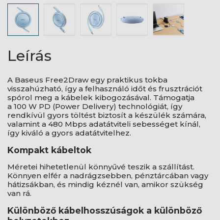
Leírás
A Baseus Free2Draw egy praktikus tokba
visszahúzható, így a felhasználó időt és frusztrációt
spórol meg a kábelek kibogozásával. Támogatja
a 100 W PD (Power Delivery) technológiát, így
rendkívül gyors töltést biztosít a készülék számára,
valamint a 480 Mbps adatátviteli sebességet kínál,
így kiváló a gyors adatátvitelhez.
Kompakt kábeltok
Méretei hihetetlenül könnyűvé teszik a szállítást.
Könnyen elfér a nadrágzsebben, pénztárcában vagy
hátizsákban, és mindig kéznél van, amikor szükség
van rá.
Különböző kábelhosszúságok a különböző