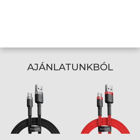
Kihúzható kábel
Igen
Termék színe
Kék
A weboldalon esetlegesen előforduló elektronikus feltöltési,
technikai hibákért felelősséget nem vállalunk.
AJÁNLATUNKBÓL