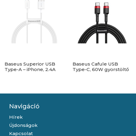
Baseus Superior USB
Baseus Cafule USB
Type-A – iPhone, 2.4A
Type-C, 60W gyorstöltő
gyorstöltő adatkábel,
adatkábel, 1m,
1m, fehér
fekete/piros
Navigáció
Hírek
Újdonságok
Kapcsolat