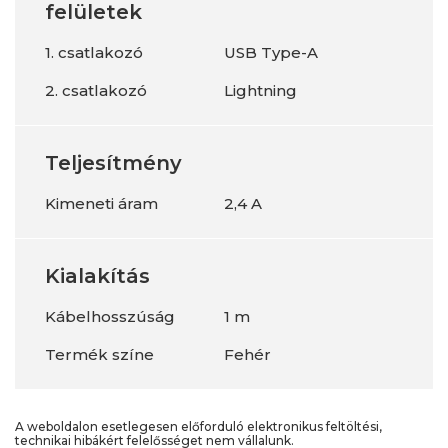
felületek
1. csatlakozó
USB Type-A
2. csatlakozó
Lightning
Teljesítmény
Kimeneti áram
2,4 A
Kialakítás
Kábelhosszúság
1 m
Termék színe
Fehér
A weboldalon esetlegesen előforduló elektronikus feltöltési,
technikai hibákért felelősséget nem vállalunk.