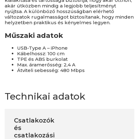
kialakítása és tartóssága biztosítja, hogy akár otthon,
akár útközben mindig a legjobb teljesítményt
nyújtsa. A különböző hosszúságban elérhető
változatok rugalmasságot biztosítanak, hogy minden
helyzetben praktikus és kényelmes legyen.
Műszaki adatok
USB-Type A – iPhone
Kábelhossz: 100 cm
TPE és ABS burkolat
Max. áramerősség: 2,4 A
Átviteli sebesség: 480 Mbps
Technikai adatok
Csatlakozók
és
csatlakozási