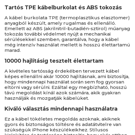
Tartós TPE kábelburkolat és ABS tokozás
A kábel burkolata TPE (termoplasztikus elasztomer)
anyagból készült, amely rugalmas és ellenálló.
Emellett az ABS (akrilnitril-butadién-sztirol) műanyag
tokozás további védelmet nyújt a mechanikai
sérülésekkel szemben, garantálva, hogy a kábel
még intenzív használat mellett is hosszú élettartamú
marad.
10000 hajlításig tesztelt élettartam
A kivételes tartósság érdekében tervezett kábel
képes ellenállni akár 10000 hajlításnak, ami biztosítja,
hogy mindennapi használat során sem fog gyorsan
eltörni vagy sérülni. Ezáltal egy megbízható, hosszú
távú megoldást kínál azok számára, akik gyakran
használják és mozgatják kábelüket.
Kiváló választás mindennapi használatra
Ez a kábel tökéletes megoldás azoknak, akiknek
gyors és biztonságos töltésre és adatátvitelre van
szükségük iPhone készülékeikhez. Stílusos