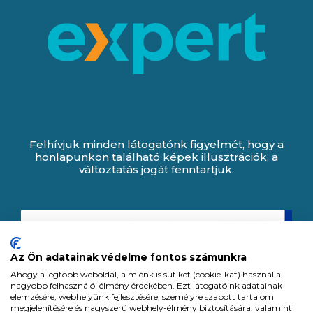
Felhívjuk minden látogatónk figyelmét, hogy a
honlapunkon található képek illusztrációk, a
változtatás jogát fenntartjuk.
Az Ön adatainak védelme fontos számunkra
Ahogy a legtöbb weboldal, a miénk is sütiket (cookie-kat) használ a
nagyobb felhasználói élmény érdekében. Ezt látogatóink adatainak
elemzésére, webhelyünk fejlesztésére, személyre szabott tartalom
megjelenítésére és nagyszerű webhely-élmény biztosítására, valamint