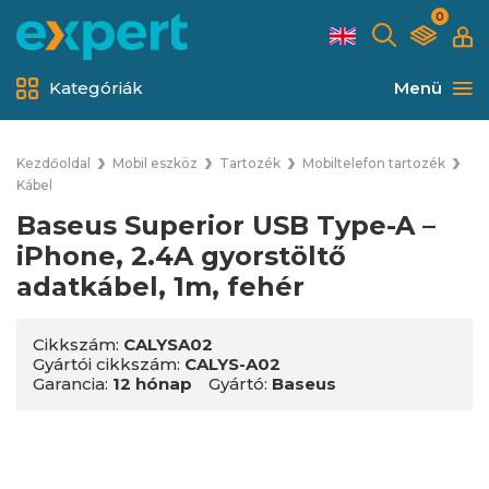
0
Kategóriák
Menü
Kezdőoldal
Mobil eszköz
Tartozék
Mobiltelefon tartozék
Kábel
Baseus Superior USB Type-A –
iPhone, 2.4A gyorstöltő
adatkábel, 1m, fehér
Cikkszám:
CALYSA02
Gyártói cikkszám:
CALYS-A02
Garancia:
12 hónap
Gyártó:
Baseus