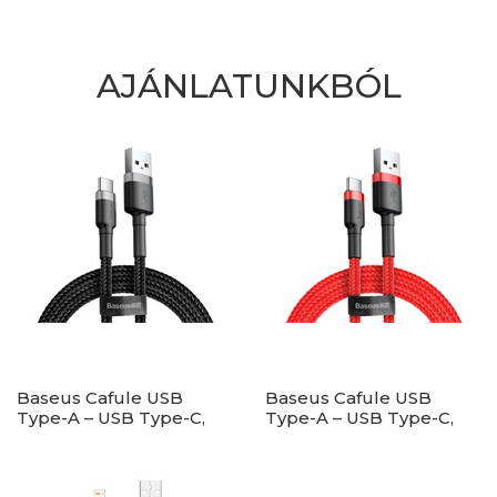
AJÁNLATUNKBÓL
Baseus Cafule USB
Baseus Cafule USB
Type-A – USB Type-C,
Type-A – USB Type-C,
18W gyorstöltő
18W gyorstöltő
adatkábel, 1m,
adatkábel, 1m, piros
fekete/szürke