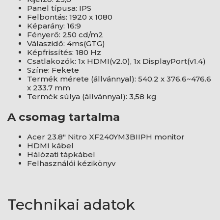
Panel típusa: IPS
Felbontás: 1920 x 1080
Képarány: 16:9
Fényerő: 250 cd/m2
Válaszidő: 4ms(GTG)
Képfrissítés: 180 Hz
Csatlakozók: 1x HDMI(v2.0), 1x DisplayPort(v1.4)
Színe: Fekete
Termék mérete (állvánnyal): 540.2 x 376.6~476.6
x 233.7 mm
Termék súlya (állvánnyal): 3,58 kg
A csomag tartalma
Acer 23.8" Nitro XF240YM3BIIPH monitor
HDMI kábel
Hálózati tápkábel
Felhasználói kézikönyv
Technikai adatok