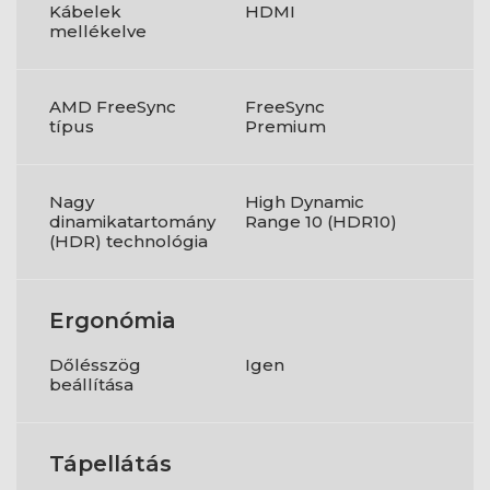
Kábelek
HDMI
mellékelve
AMD FreeSync
FreeSync
típus
Premium
Nagy
High Dynamic
dinamikatartomány
Range 10 (HDR10)
(HDR) technológia
Ergonómia
Dőlésszög
Igen
beállítása
Tápellátás