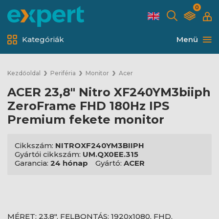
0
Kategóriák
Menü
Kezdőoldal
Periféria
Monitor
Acer
ACER 23,8" Nitro XF240YM3biiph
ZeroFrame FHD 180Hz IPS
Premium fekete monitor
Cikkszám:
NITROXF240YM3BIIPH
Gyártói cikkszám:
UM.QX0EE.315
Garancia:
24 hónap
Gyártó:
ACER
MÉRET: 23,8", FELBONTÁS: 1920x1080, FHD,