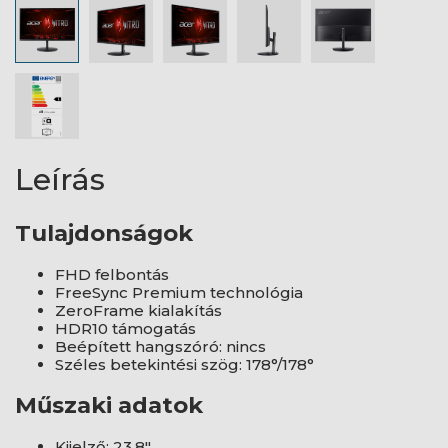
Leírás
Tulajdonságok
FHD felbontás
FreeSync Premium technológia
ZeroFrame kialakítás
HDR10 támogatás
Beépített hangszóró: nincs
Széles betekintési szög: 178°/178°
Műszaki adatok
Kijelző: 23,8"