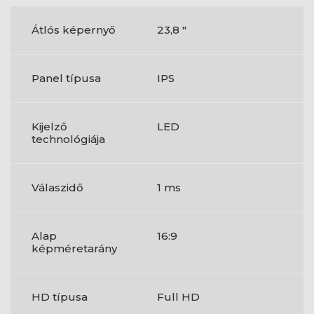
Átlós képernyő
23,8 "
Panel típusa
IPS
Kijelző
LED
technológiája
Válaszidő
1 ms
Alap
16:9
képméretarány
HD típusa
Full HD