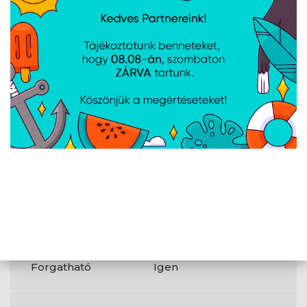
Termék színe
Fekete
VESA szerelés
Igen
Magasságigazítás
Igen
AMD FreeSync
Igen
Elfordulás
Nem
Forgatható
Igen