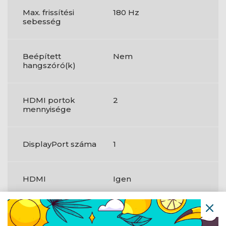
Max. frissítési
180 Hz
sebesség
Beépített
Nem
hangszóró(k)
HDMI portok
2
mennyisége
DisplayPort száma
1
HDMI
Igen
HDMI-verzió
2.0