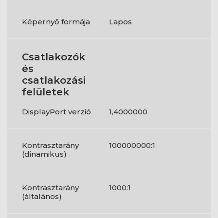
Képernyő formája
Lapos
Csatlakozók
és
csatlakozási
felületek
DisplayPort verzió
1,4000000
Kontrasztarány
100000000:1
(dinamikus)
Kontrasztarány
1000:1
(általános)