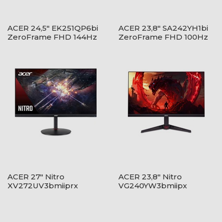
ACER 24,5" EK251QP6bi
ACER 23,8" SA242YH1bi
ZeroFrame FHD 144Hz
ZeroFrame FHD 100Hz
IPS fekete monitor
VA fekete monitor
ACER 27" Nitro
ACER 23,8" Nitro
XV272UV3bmiiprx
VG240YW3bmiipx
ZeroFrame QHD 180Hz
ZeroFrame - IPS - 240Hz
IPS fekete monitor