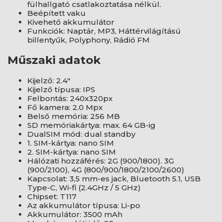
fülhallgató csatlakoztatása nélkül.
Beépített vaku
Kivehető akkumulátor
Funkciók: Naptár, MP3, Háttérvilágítású
billentyűk, Polyphony, Rádió FM
Műszaki adatok
Kijelző: 2.4"
Kijelző típusa: IPS
Felbontás: 240x320px
Fő kamera: 2.0 Mpx
Belső memória: 256 MB
SD memóriakártya: max. 64 GB-ig
DualSIM mód: dual standby
1. SIM-kártya: nano SIM
2. SIM-kártya: nano SIM
Hálózati hozzáférés: 2G (900/1800). 3G
(900/2100), 4G (800/900/1800/2100/2600)
Kapcsolat: 3,5 mm-es jack, Bluetooth 5.1, USB
Type-C, Wi-fi (2.4GHz / 5 GHz)
Chipset: T117
Az akkumulátor típusa: Li-po
Akkumulátor: 3500 mAh