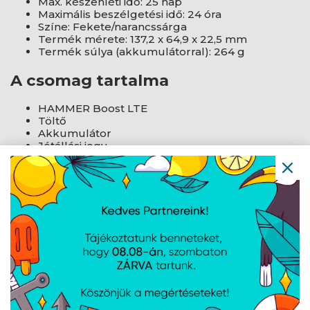
Max. készenléti idő: 25 nap
Maximális beszélgetési idő: 24 óra
Színe: Fekete/narancssárga
Termék mérete: 137,2 x 64,9 x 22,5 mm
Termék súlya (akkumulátorral): 264 g
A csomag tartalma
HAMMER Boost LTE
Töltő
Akkumulátor
Jótállási jegy
Felhasználói kézikönyv
AJÁNLATUNKBÓL