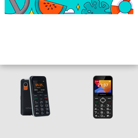
myPhone HALO Easy 1,7"
myPhone HALO 3 2,31"
mobiltelefon - piros
mobiltelefon - piros