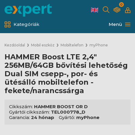
0
Kategóriák
Menü
Kezdőoldal
Mobil eszköz
Mobiltelefon
myPhone
HAMMER Boost LTE 2,4"
256MB/64GB bővítési lehetőség
Dual SIM csepp-, por- és
ütésálló mobiltelefon -
fekete/narancssárga
Cikkszám:
HAMMER BOOST OR D
Gyártói cikkszám:
TEL000778_D
Garancia:
24 hónap
Gyártó:
myPhone