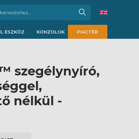
L ESZKÖZ
KONZOLOK
PIACTÉR
™ szegélynyíró,
séggel,
ő nélkül -