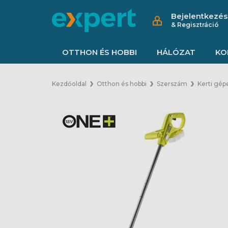
Bejelentkezés
& Regisztráció
OTTHON ÉS HOBBI
HÁLÓZAT
KO
Kezdőoldal
Otthon és hobbi
Szerszám
Kerti gép