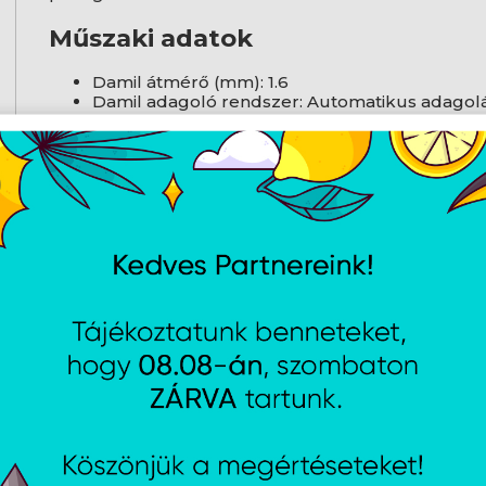
Műszaki adatok
Damil átmérő (mm): 1.6
Damil adagoló rendszer: Automatikus adagol
Vágószélesség (cm): 23
Erő: 18V
Töltővel együtt: Nem
AJÁNLATUNKBÓL