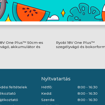
18V One Plus™ 50cm-es
Ryobi 18V One Plus™
vágó, akkumulátor és
szegélyvágó és bokorform
nélkül - RY18HT50A-0
akkumulátor és töltő nélkü
RY18GSA-0
Nyitvatartás
dési feltételek
Hétfő:
8:00 - 16:30
jékoztató
Kedd:
8:00 - 16:30
ájékoztató
Szerda:
8:00 - 16:30