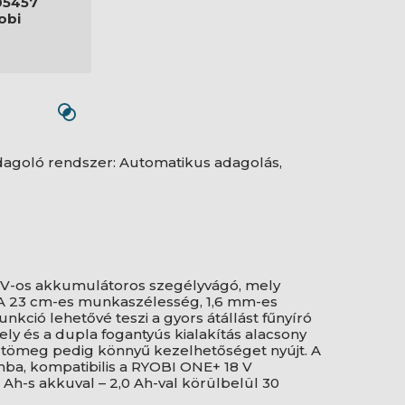
05457
obi
adagoló rendszer: Automatikus adagolás,
 V-os akkumulátoros szegélyvágó, mely
e. A 23 cm-es munkaszélesség, 1,6 mm-es
ció lehetővé teszi a gyors átállást fűnyíró
ly és a dupla fogantyús kialakítás alacsony
os tömeg pedig könnyű kezelhetőséget nyújt. A
ba, kompatibilis a RYOBI ONE+ 18 V
 Ah-s akkuval – 2,0 Ah-val körülbelül 30