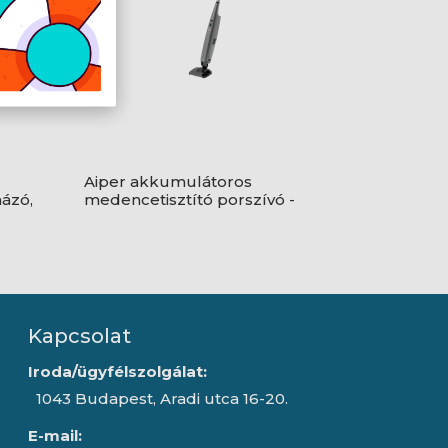
Aiper akkumulátoros
ázó,
medencetisztító porszívó -
l -
PilotFlow X1
Kapcsolat
Iroda/ügyfélszolgálat:
1043 Budapest, Aradi utca 16-20.
E-mail: