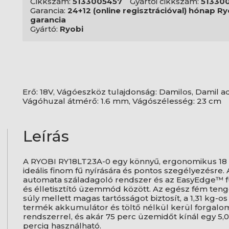
Cikkszám:
5133005457
Gyártói cikkszám:
51330
Garancia:
24+12 (online regisztrációval) hónap Ry
garancia
Gyártó:
Ryobi
Erő: 18V, Vágóeszköz tulajdonság: Damilos, Damil 
Vágóhuzal átmérő: 1.6 mm, Vágószélesség: 23 cm
Leírás
A RYOBI RY18LT23A-0 egy könnyű, ergonomikus 18
ideális finom fű nyírására és pontos szegélyezésr
automata száladagoló rendszer és az EasyEdge™ funk
és élletisztító üzemmód között. Az egész fém tenge
súly mellett magas tartósságot biztosít, a 1,31 kg-
termék akkumulátor és töltő nélkül kerül forgalom
rendszerrel, és akár 75 perc üzemidőt kínál egy 5,0
percig használható.