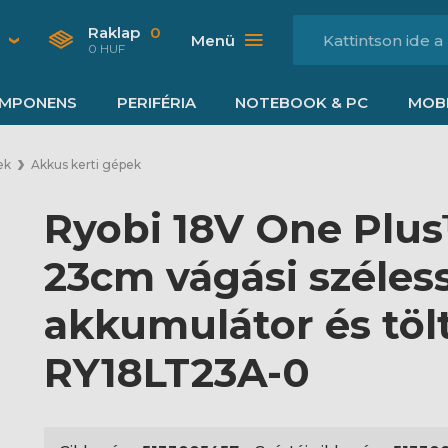
Raklap
0
Menü
0 HUF
MPONENS
PERIFÉRIA
NOTEBOOK & PC
MOBI
ek
Akkus kerti gépek
Ryobi 18V One Plus
23cm vágási széles
akkumulátor és tölt
RY18LT23A-0