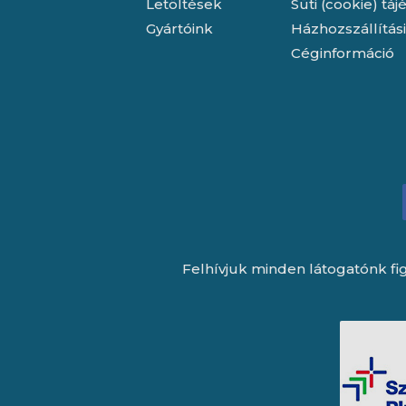
Letöltések
Süti (cookie) tá
Gyártóink
Házhozszállítás
Céginformáció
Felhívjuk minden látogatónk fig