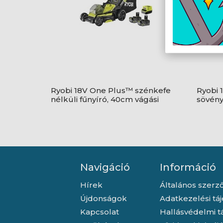
Ryobi 18V One Plus™ szénkefe
Ryobi 
nélküli fűnyíró, 40cm vágási
sövény
szélességgel, 2x 4,0Ah
töltő 
akkumulátor, töltő -
RY18LMX40C-240
Navigáció
Információ
Hírek
Általános szerző
Újdonságok
Adatkezelési tá
Kapcsolat
Hallásvédelmi t