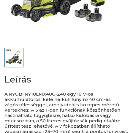
Leírás
A RYOBI RY18LMX40C-240 egy 18 V-os
akkumulátoros, kefe nélküli fűnyíró 40 cm-es
vágószélességgel, amely ideális közepes méretű
kertekhez. A 3 az 1-ben funkciónak köszönhetően
használható fűgyűjtésre, hátsó kidobásra vagy
mulcsozásra, a 50 literes gyűjtőzsák pedig ritkább
ürítést tesz lehetővé. A 7 fokozatban állítható
vágásmagasság (25–70 mm) segíti a pontos fűnyírást,