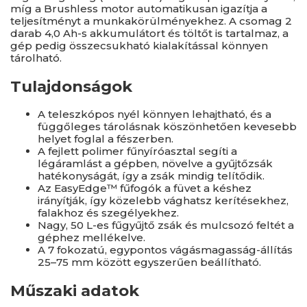
míg a Brushless motor automatikusan igazítja a
teljesítményt a munkakörülményekhez. A csomag 2
darab 4,0 Ah-s akkumulátort és töltőt is tartalmaz, a
gép pedig összecsukható kialakítással könnyen
tárolható.
Tulajdonságok
A teleszkópos nyél könnyen lehajtható, és a
függőleges tárolásnak köszönhetően kevesebb
helyet foglal a fészerben.
A fejlett polimer fűnyíróasztal segíti a
légáramlást a gépben, növelve a gyűjtőzsák
hatékonyságát, így a zsák mindig telítődik.
Az EasyEdge™ fűfogók a füvet a késhez
irányítják, így közelebb vághatsz kerítésekhez,
falakhoz és szegélyekhez.
Nagy, 50 L-es fűgyűjtő zsák és mulcsozó feltét a
géphez mellékelve.
A 7 fokozatú, egypontos vágásmagasság-állítás
25–75 mm között egyszerűen beállítható.
Műszaki adatok