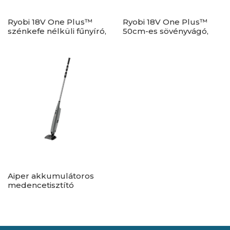
Ryobi 18V One Plus™
Ryobi 18V One Plus™
szénkefe nélküli fűnyíró,
50cm-es sövényvágó,
40cm vágási
akkumulátor és töltő
szélességgel, 2x 4,0Ah
nélkül - RY18HT50A-0
akkumulátor, töltő -
RY18LMX40C-240
Aiper akkumulátoros
medencetisztító
porszívó - PilotFlow X1