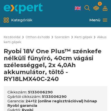
0
Kategóriák
Menü
Kezdőoldal
Otthon és hobbi
Szerszám
Kerti gépek
Akkus
kerti gépek
Ryobi 18V One Plus™ szénkefe
nélküli fűnyíró, 40cm vágási
szélességgel, 2x 4,0Ah
akkumulátor, töltő -
RY18LMX40C-240
Cikkszám:
5133006290
Gyártói cikkszám:
5133006290
Garancia:
24+12 (online regisztrációval) hónap
Ryobi garancia
Gyártó:
Ryobi