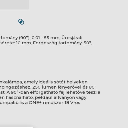
tomány (90°): 0.01 - 55 mm, Üresjárati
mérete: 10 mm, Ferdeszög tartomány: 50°,
kalámpa, amely ideális sötét helyeken
pingezéshez. 250 lumen fényerővel és 80
t. A 90°-ban elforgatható fej lehetővé teszi a
en használható, például állványon vagy
ompatibilis a ONE+ rendszer 18 V-os