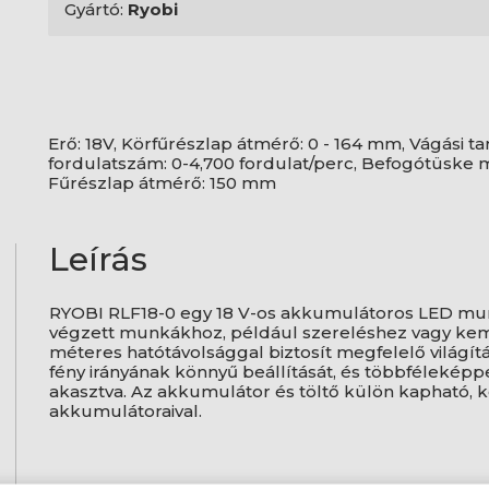
Gyártó:
Ryobi
Erő: 18V, Körfűrészlap átmérő: 0 - 164 mm, Vágási tar
fordulatszám: 0-4,700 fordulat/perc, Befogótüske 
Fűrészlap átmérő: 150 mm
Leírás
RYOBI RLF18-0 egy 18 V-os akkumulátoros LED mun
végzett munkákhoz, például szereléshez vagy kem
méteres hatótávolsággal biztosít megfelelő világítás
fény irányának könnyű beállítását, és többféleképp
akasztva. Az akkumulátor és töltő külön kapható, k
akkumulátoraival.