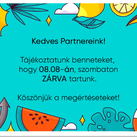
AJÁNLATUNKBÓL
 18V One Plus™ kompakt
, akkumulátor és töltő
 - R18CPS-0