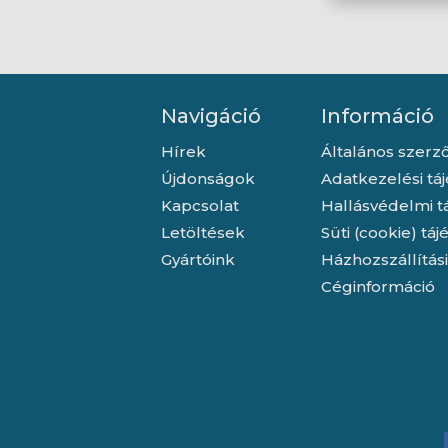
Navigáció
Információ
Hírek
Általános szerző
Újdonságok
Adatkezelési tá
Kapcsolat
Hallásvédelmi t
Letöltések
Süti (cookie) tá
Gyártóink
Házhozszállítás
Céginformáció