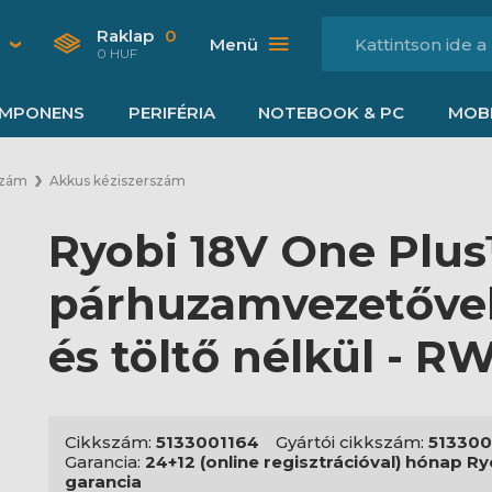
Raklap
0
Menü
0 HUF
MPONENS
PERIFÉRIA
NOTEBOOK & PC
MOBI
szám
Akkus kéziszerszám
Ryobi 18V One Plus
párhuzamvezetővel
és töltő nélkül - 
Cikkszám:
5133001164
Gyártói cikkszám:
513300
Garancia:
24+12 (online regisztrációval) hónap Ry
garancia