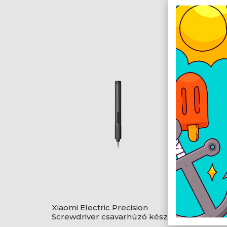
Xiaomi Electric Precision
Ryobi
Screwdriver csavarhúzó készlet -
súroló
BHR5474GL
nélkül