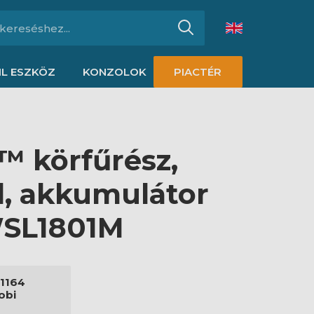
L ESZKÖZ
KONZOLOK
PIACTÉR
™ körfűrész,
, akkumulátor
RWSL1801M
1164
obi