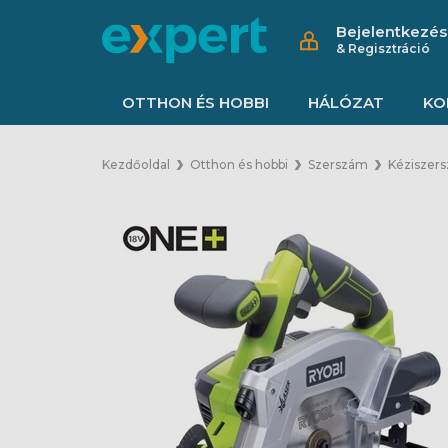
Bejelentkezés
& Regisztráció
OTTHON ÉS HOBBI
HÁLÓZAT
KO
Kezdőoldal
Otthon és hobbi
Szerszám
Kéziszer