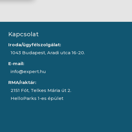
Kapcsolat
Iroda/ügyfélszolgálat:
1043 Budapest, Aradi utca 16-20.
E-mail:
info@expert.hu
RMA/raktár:
2151 Fót, Telkes Mária út 2.
HelloParks 1-es épület