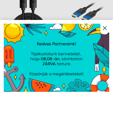
Baseus High Definition
Lanberg HDMI M/M V2.1
HDMI 8K kábel, 2m,
kábel 1,8 méter,
fekete
8K@60HZ, CCS, fekete
Navigáció
Hírek
Újdonságok
Kapcsolat