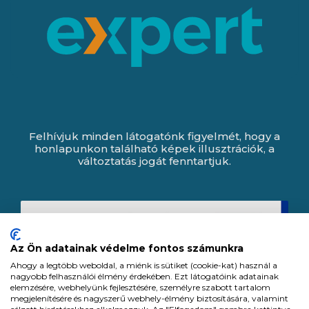
Felhívjuk minden látogatónk figyelmét, hogy a
honlapunkon található képek illusztrációk, a
változtatás jogát fenntartjuk.
Az Ön adatainak védelme fontos számunkra
Ahogy a legtöbb weboldal, a miénk is sütiket (cookie-kat) használ a
nagyobb felhasználói élmény érdekében. Ezt látogatóink adatainak
elemzésére, webhelyünk fejlesztésére, személyre szabott tartalom
megjelenítésére és nagyszerű webhely-élmény biztosítására, valamint