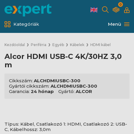
0
Kategóriák
Menü
Kezdőoldal
Periféria
Egyéb
Kábelek
HDMI kábel
Alcor HDMI USB-C 4K/30HZ 3,0
m
Cikkszám:
ALCHDMIUSBC-300
Gyártói cikkszám:
ALCHDMIUSBC-300
Garancia:
24 hónap
Gyártó:
ALCOR
Típus: Kábel, Csatlakozó 1: HDMI, Csatlakozó 2: USB-
C, Kábelhossz: 3,0m