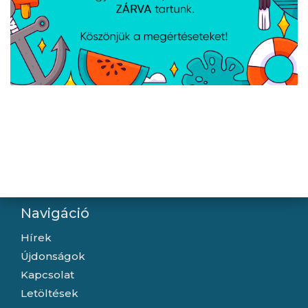
Lanberg Optikai patch
Lanberg Optikai patch
MM LC/UPC-LC/UPC
MM SC/UPC-SC/UPC
duplex 2m LSZH OM4
duplex 2m LSZH OM4
50/125 3.0mm lila
50/125 3.0mm lila
Navigáció
Hírek
Újdonságok
Kapcsolat
Letöltések