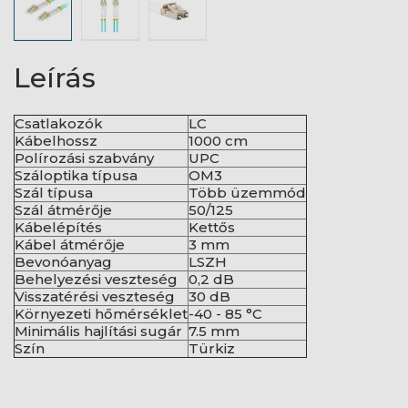
Leírás
Csatlakozók
LC
Kábelhossz
1000 cm
Polírozási szabvány
UPC
Száloptika típusa
OM3
Szál típusa
Több üzemmód
Szál átmérője
50/125
Kábelépítés
Kettős
Kábel átmérője
3 mm
Bevonóanyag
LSZH
Behelyezési veszteség
0,2 dB
Visszatérési veszteség
30 dB
Környezeti hőmérséklet
-40 - 85 °C
Minimális hajlítási sugár
7.5 mm
Szín
Türkiz