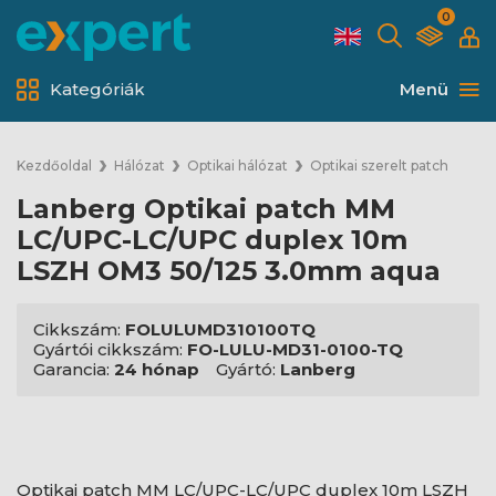
0
Kategóriák
Menü
Kezdőoldal
Hálózat
Optikai hálózat
Optikai szerelt patch
Lanberg Optikai patch MM
LC/UPC-LC/UPC duplex 10m
LSZH OM3 50/125 3.0mm aqua
Cikkszám:
FOLULUMD310100TQ
Gyártói cikkszám:
FO-LULU-MD31-0100-TQ
Garancia:
24 hónap
Gyártó:
Lanberg
Optikai patch MM LC/UPC-LC/UPC duplex 10m LSZH