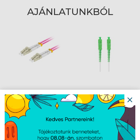
AJÁNLATUNKBÓL
Lanberg Optikai patch
Lanberg Optikai patch
MM LC/UPC-LC/UPC
SM SC/APC-SC/APC
duplex 10m LSZH OM4
szimplex 2.5M LSZH
50/125 3.0mm lila
G657A2 3.0mm fehér